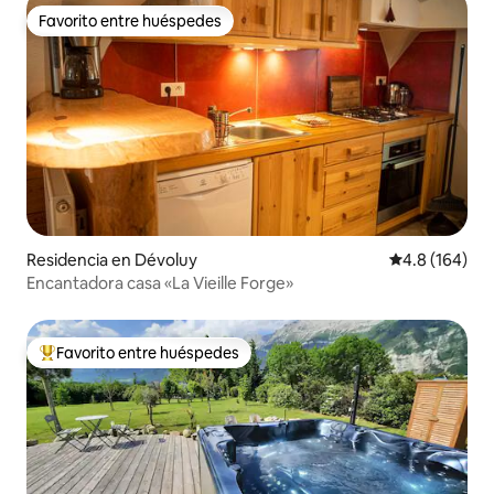
Favorito entre huéspedes
Favorito entre huéspedes
Residencia en Dévoluy
Calificación 
4.8 (164)
Encantadora casa «La Vieille Forge»
Favorito entre huéspedes
De los mejores en Favorito entre huéspedes