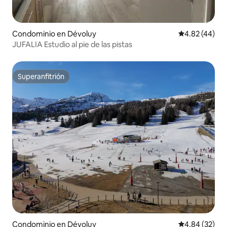
Condominio en Dévoluy
Calificación 
4.82 (44)
JUFALIA Estudio al pie de las pistas
Superanfitrión
Superanfitrión
Condominio en Dévoluy
Calificación p
4.84 (32)