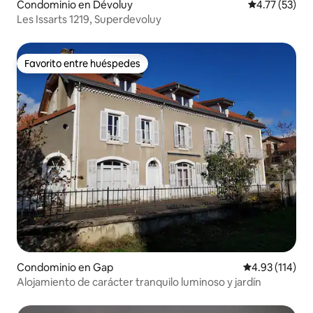
Condominio en Dévoluy
Calificación 
4.77 (53)
Les Issarts 1219, Superdevoluy
Favorito entre huéspedes
Favorito entre huéspedes
Condominio en Gap
Calificación p
4.93 (114)
Alojamiento de carácter tranquilo luminoso y jardín