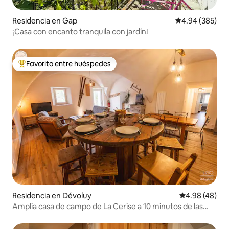
Residencia en Gap
Calificación pr
4.94 (385)
¡Casa con encanto tranquila con jardín!
Favorito entre huéspedes
De los mejores en Favorito entre huéspedes
Residencia en Dévoluy
Calificación p
4.98 (48)
Amplia casa de campo de La Cerise a 10 minutos de las
estaciones