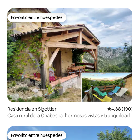
Favorito entre huéspedes
Favorito entre huéspedes
Residencia en Sigottier
Calificación pr
4.88 (190)
Casa rural de la Chabespa: hermosas vistas y tranquilidad
Favorito entre huéspedes
Favorito entre huéspedes