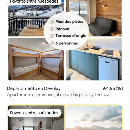
Favorito entre huéspedes
Favorito entre huéspedes
Departamento en Dévoluy
Calificación 
4.95 (19)
Apartamento luminoso, al pie de las pistas y terraza
Favorito entre huéspedes
Favorito entre huéspedes