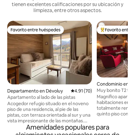
tienen excelentes calificaciones por su ubicación y
limpieza, entre otros aspectos.
Favorito entre huéspedes
Favorito entre
Favorito entre huéspedes
De los mejores en
Condominio en Dé
Muy bonito T2 to
Departamento en Dévoluy
Calificación promedio: 4.91 de 
4.91 (70)
39 m2
Magnífico aparta
Apartamento al lado de las pistas
habitaciones en l
Acogedor refugio situado en el noveno
totalmente renova
piso de una residencia, al pie de las
quinto piso con ba
pistas, con terraza orientada al sur y una
montañas. Apart
vista impresionante de las montañas.
equipado Rincón de montaña cerrado
Amenidades populares para
Aquí nos ponemos los esquís desde la
Balcón sureste. TV 
puerta, compartimos una fondue por la