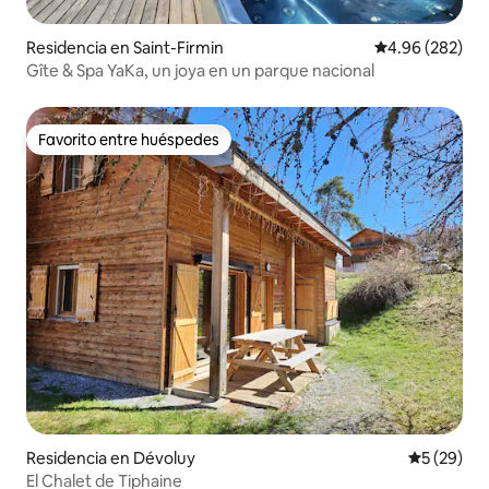
Residencia en Saint-Firmin
Calificación pr
4.96 (282)
Gîte & Spa YaKa, un joya en un parque nacional
Favorito entre huéspedes
Favorito entre huéspedes
Residencia en Dévoluy
Calificaci
5 (29)
El Chalet de Tiphaine