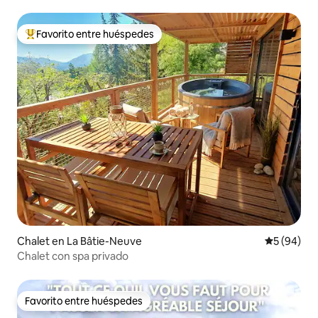
Favorito entre huéspedes
De los mejores en Favorito entre huéspedes
Chalet en La Bâtie-Neuve
Calificaci
5 (94)
Chalet con spa privado
Favorito entre huéspedes
Favorito entre huéspedes