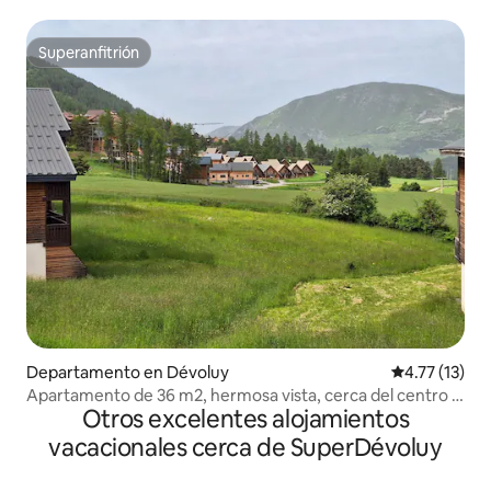
Superanfitrión
Superanfitrión
Departamento en Dévoluy
Calificación 
4.77 (13)
Apartamento de 36 m2, hermosa vista, cerca del centro y
Otros excelentes alojamientos
del spa
vacacionales cerca de SuperDévoluy