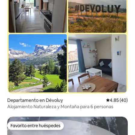
Departamento en Dévoluy
Calificación 
4.85 (40)
Alojamiento Naturaleza y Montaña para 6 personas
Favorito entre huéspedes
Favorito entre huéspedes