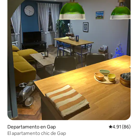
Departamento en Gap
Calificación 
4.91 (86)
El apartamento chic de Gap