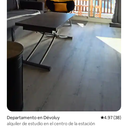
Departamento en Dévoluy
Calificación p
4.97 (38)
alquiler de estudio en el centro de la estación