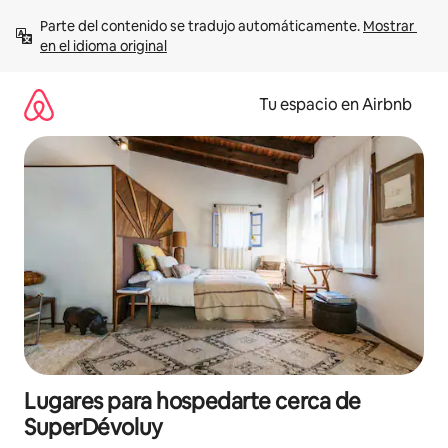
Ir
Parte del contenido se tradujo automáticamente. 
Mostrar 
al
en el idioma original
contenido
Tu espacio en Airbnb
Lugares para hospedarte cerca de
SuperDévoluy