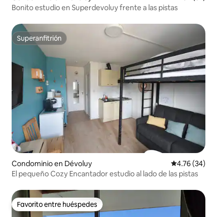
Bonito estudio en Superdevoluy frente a las pistas
Superanfitrión
Superanfitrión
Condominio en Dévoluy
Calificación 
4.76 (34)
El pequeño Cozy Encantador estudio al lado de las pistas
Favorito entre huéspedes
Favorito entre huéspedes