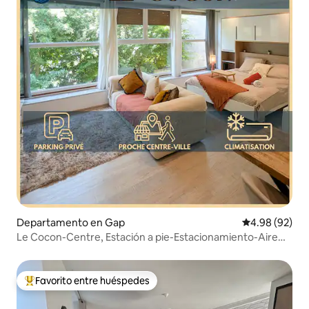
Departamento en Gap
Calificación p
4.98 (92)
Le Cocon-Centre, Estación a pie-Estacionamiento-Aire
acondicionado
Favorito entre huéspedes
De los mejores en Favorito entre huéspedes