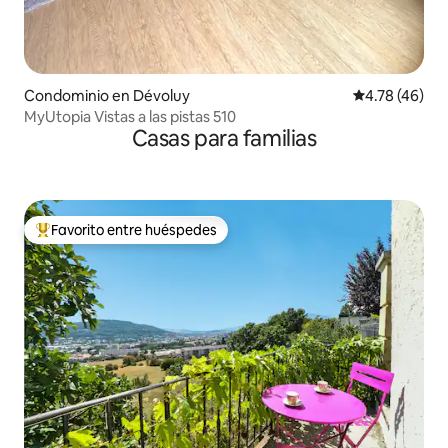
Condominio en Dévoluy
Calificación 
4.78 (46)
MyUtopia Vistas a las pistas 510
Casas para familias
Favorito entre huéspedes
De los mejores en Favorito entre huéspedes