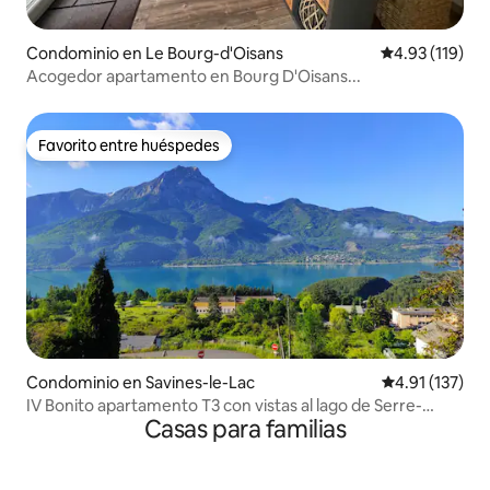
Condominio en Le Bourg-d'Oisans
Calificación p
4.93 (119)
Acogedor apartamento en Bourg D'Oisans...
Favorito entre huéspedes
Favorito entre huéspedes
Condominio en Savines-le-Lac
Calificación p
4.91 (137)
IV Bonito apartamento T3 con vistas al lago de Serre-
Casas para familias
Ponçon