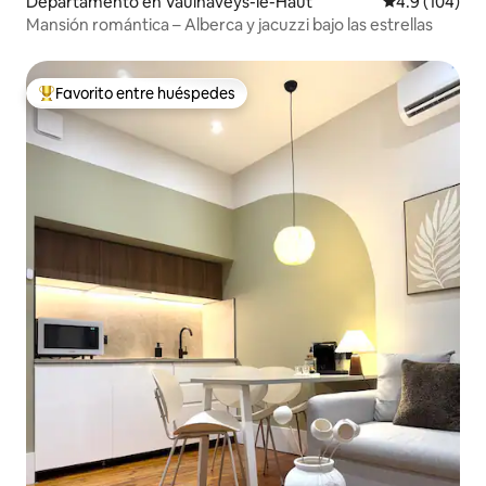
Departamento en Vaulnaveys-le-Haut
Calificación 
4.9 (104)
Mansión romántica – Alberca y jacuzzi bajo las estrellas
Favorito entre huéspedes
De los mejores en Favorito entre huéspedes