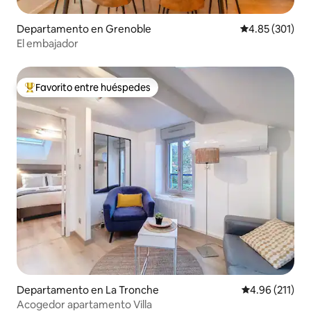
Departamento en Grenoble
Calificación p
4.85 (301)
El embajador
Favorito entre huéspedes
De los mejores en Favorito entre huéspedes
Departamento en La Tronche
Calificación p
4.96 (211)
Acogedor apartamento Villa