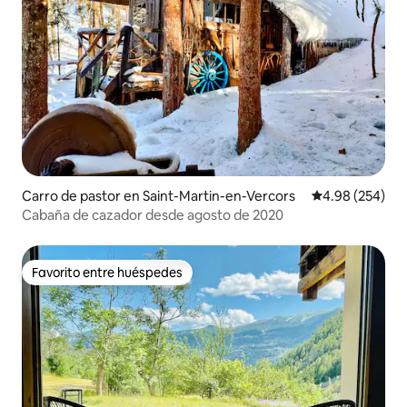
Carro de pastor en Saint-Martin-en-Vercors
Calificación pr
4.98 (254)
Cabaña de cazador desde agosto de 2020
Favorito entre huéspedes
Favorito entre huéspedes