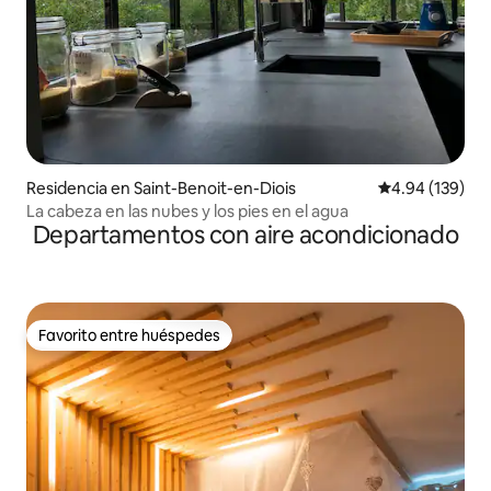
Residencia en Saint-Benoit-en-Diois
Calificación pr
4.94 (139)
La cabeza en las nubes y los pies en el agua
Departamentos con aire acondicionado
Favorito entre huéspedes
Favorito entre huéspedes