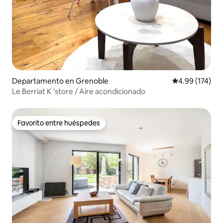
Departamento en Grenoble
Calificación p
4.99 (174)
Le Berriat K 'store / Aire acondicionado
Favorito entre huéspedes
Favorito entre huéspedes