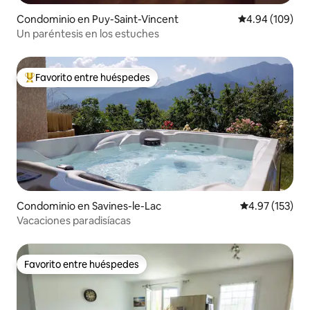
Condominio en Puy-Saint-Vincent
Calificación pr
4.94 (109)
Un paréntesis en los estuches
Favorito entre huéspedes
De los mejores en Favorito entre huéspedes
Condominio en Savines-le-Lac
Calificación p
4.97 (153)
Vacaciones paradisíacas
Favorito entre huéspedes
Favorito entre huéspedes