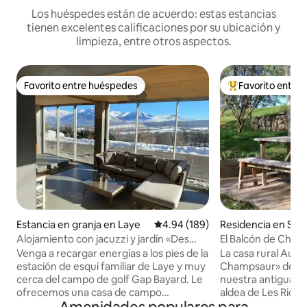
Los huéspedes están de acuerdo: estas estancias
tienen excelentes calificaciones por su ubicación y
limpieza, entre otros aspectos.
Favorito entre huéspedes
Favorito entre
Favorito entre huéspedes
De los mejores en
Estancia en granja en Laye
Calificación promedio: 4.94 de 5
4.94 (189)
Residencia en Sain
Nicolas
Alojamiento con jacuzzi y jardín «Des
El Balcón de Cham
Grands Prés»
Venga a recargar energías a los pies de la
La casa rural Auta
estación de esquí familiar de Laye y muy
Champsaur» de 75
cerca del campo de golf Gap Bayard. Le
nuestra antigua gr
ofrecemos una casa de campo
aldea de Les Richar
independiente de casi 90 m2 en una sola
animado pueblo de