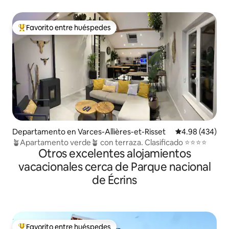
Favorito entre huéspedes
De los mejores en Favorito entre huéspedes
Departamento en Varces-Allières-et-Risset
Calificación pr
4.98 (434)
🪴Apartamento verde🪴 con terraza. Clasificado ⭐️⭐️⭐️⭐️
Otros excelentes alojamientos
vacacionales cerca de Parque nacional
de Écrins
Favorito entre huéspedes