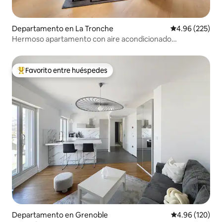
Departamento en La Tronche
Calificación pr
4.96 (225)
Hermoso apartamento con aire acondicionado
idealmente ubicado
Favorito entre huéspedes
De los mejores en Favorito entre huéspedes
Departamento en Grenoble
Calificación pr
4.96 (120)