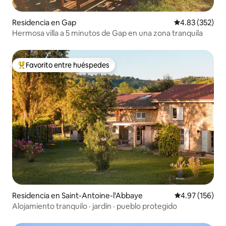
Residencia en Gap
Calificación pr
4.83 (352)
Hermosa villa a 5 minutos de Gap en una zona tranquila
Favorito entre huéspedes
De los mejores en Favorito entre huéspedes
Residencia en Saint-Antoine-l'Abbaye
Calificación p
4.97 (156)
Alojamiento tranquilo · jardín · pueblo protegido