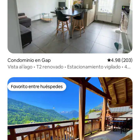
Condominio en Gap
Calificación pr
4.98 (203)
Vista al lago • T2 renovado • Estacionamiento vigilado • 4
personas
Favorito entre huéspedes
Favorito entre huéspedes