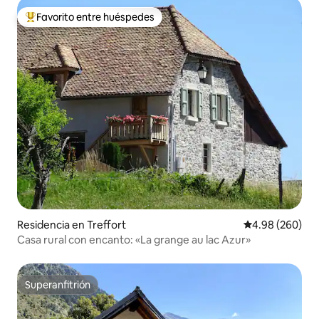
Favorito entre huéspedes
De los mejores en Favorito entre huéspedes
Residencia en Treffort
Calificación pr
4.98 (260)
Casa rural con encanto: «La grange au lac Azur»
Superanfitrión
Superanfitrión