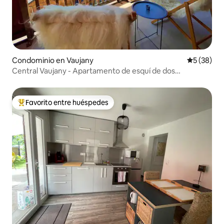
Condominio en Vaujany
Calificaci
5 (38)
Central Vaujany - Apartamento de esquí de dos
dormitorios para 5 personas
Favorito entre huéspedes
De los mejores en Favorito entre huéspedes