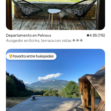
Departamento en Pelvoux
Calificación p
4.95 (115)
Acogedor en Ecrins, terraza con vistas 🌟🌟🌟
Favorito entre huéspedes
De los mejores en Favorito entre huéspedes