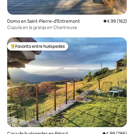
Domo en Saint-Pierre-d'Entremont
Calificación pr
4.99 (162)
Cúpula en la granja en Chartreuse
Favorito entre huéspedes
De los mejores en Favorito entre huéspedes
Casa de huéspedes en Piégut
Calificación pr
4.99 (286)