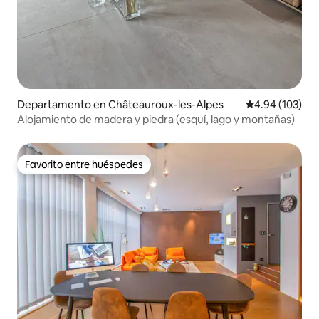
Departamento en Châteauroux-les-Alpes
Calificación pr
4.94 (103)
Alojamiento de madera y piedra (esquí, lago y montañas)
Favorito entre huéspedes
Favorito entre huéspedes