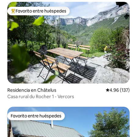
Favorito entre huéspedes
De los mejores en Favorito entre huéspedes
Residencia en Châtelus
Calificación p
4.96 (137)
Casa rural du Rocher 1 - Vercors
Favorito entre huéspedes
Favorito entre huéspedes