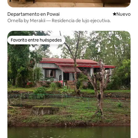
Departamento en Powai
Nuevo aloj
Nuevo
Ornella by Merakii — Residencia de lujo ejecutiva.
Favorito entre huéspedes
Favorito entre huéspedes