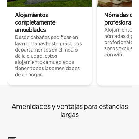
Alojamientos
Nómadas digit
completamente
profesionales 
amueblados
Alojamientos 
nómadas digita
Desde cabañas pacíficas en
profesionales d
las montañas hasta prácticos
zonas exclusiva
departamentos en el medio
con wifi.
de la ciudad, estos
alojamientos amueblados
tienen todas las amenidades
de un hogar.
Amenidades y ventajas para estancias
largas