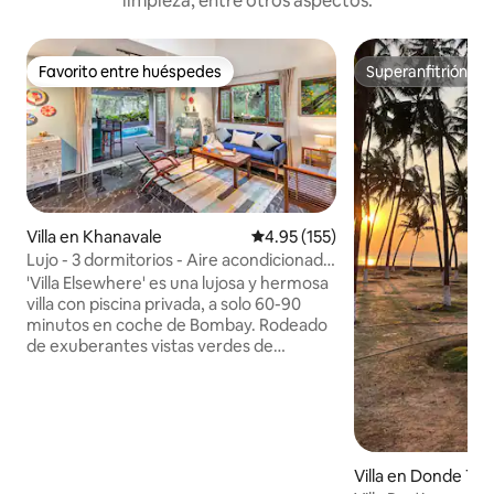
limpieza, entre otros aspectos.
Favorito entre huéspedes
Superanfitrión
Favorito entre huéspedes
Superanfitrión
Villa en Khanavale
Calificación promedio: 4.95 de 5
4.95 (155)
Lujo - 3 dormitorios - Aire acondicionado
- Villa con piscina - en Panvel
'Villa Elsewhere' es una lujosa y hermosa
villa con piscina privada, a solo 60-90
minutos en coche de Bombay. Rodeado
de exuberantes vistas verdes de
campos, colinas y sonidos de la
naturaleza. La villa tiene 3 dormitorios
con aire acondicionado en suite, una
gran sala de estar con aire
acondicionado que se abre a una piscina
privada y una gran terraza con un bar. La
Villa en Donde Ta
cocina está totalmente equipada donde