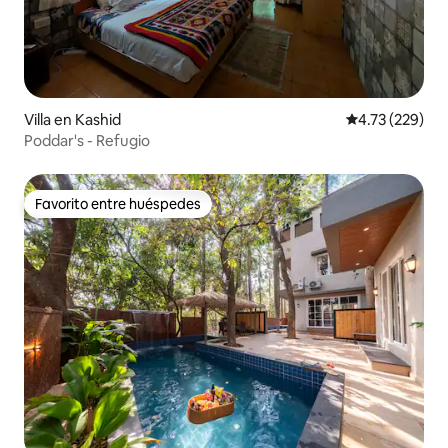
Villa en Kashid
Calificación p
4.73 (229)
Poddar's - Refugio
Favorito entre huéspedes
Favorito entre huéspedes