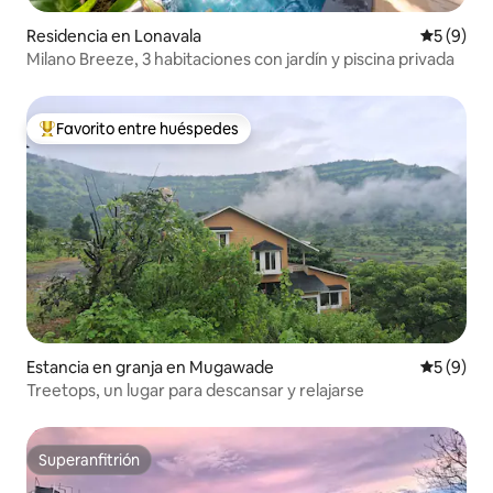
Residencia en Lonavala
Calificac
5 (9)
Milano Breeze, 3 habitaciones con jardín y piscina privada
Favorito entre huéspedes
De los mejores en Favorito entre huéspedes
Estancia en granja en Mugawade
Calificac
5 (9)
Treetops, un lugar para descansar y relajarse
Superanfitrión
Superanfitrión