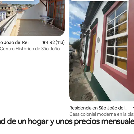
o João del Rei
Calificación promedio: 4.92 de 5; 113 evaluac
4.92 (113)
l Centro Histórico de São João
 4.86 de 5; 28 evaluaciones
Residencia en São João del Re
i
Casa colonial moderna en la pla
 de un hogar y unos precios mensuale
Ciudad Vieja