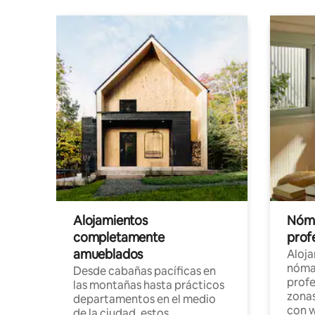
Alojamientos
Nóma
completamente
profe
amueblados
Aloj
nómad
Desde cabañas pacíficas en
profe
las montañas hasta prácticos
zonas
departamentos en el medio
con w
de la ciudad, estos