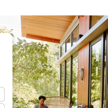
vegar usando las teclas de las flechas hacia arriba y hacia abajo, o b