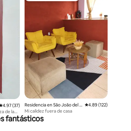
iones
Residencia en São João del R
Calificación promedio: 
4.89 (122)
Calificación promedio: 4.97 de 5; 37 evaluaciones
4.97 (37)
ei
Mi calidez fuera de casa
za de la
s fantásticos