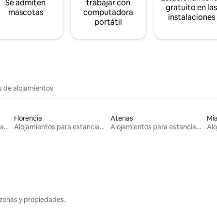
Se admiten
trabajar con
gratuito en la
mascotas
computadora
instalaciones
portátil
s de alojamientos
Florencia
Atenas
Mi
Alojamientos para estancias largas
Alojamientos para estancias largas
Alojamientos para estancias largas
zonas y propiedades.