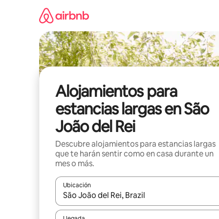
Ir
al
contenido
Alojamientos para
estancias largas en São
João del Rei
Descubre alojamientos para estancias largas
que te harán sentir como en casa durante un
mes o más.
Ubicación
Cuando los resultados estén disponibles, podrás na
Llegada