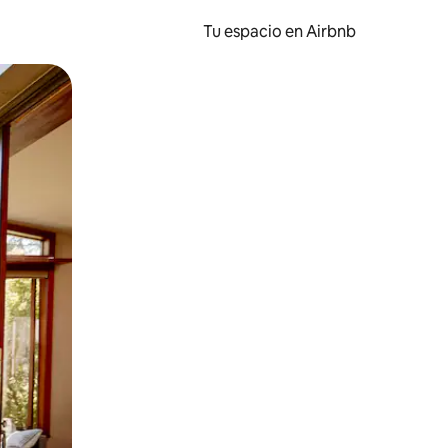
Tu espacio en Airbnb
ien tocando y deslizando la pantalla.