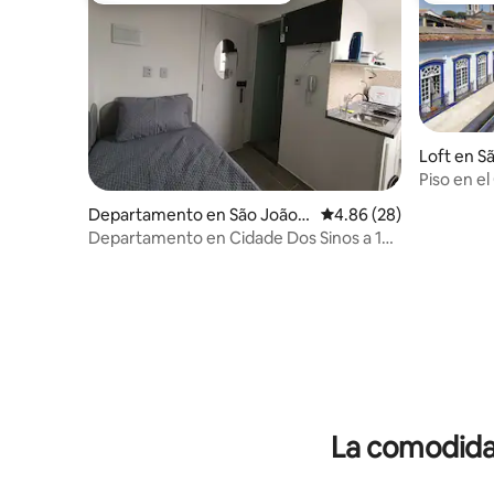
Loft en Sã
Piso en e
del Rei ...1
Departamento en São João d
Calificación promedio:
4.86 (28)
el Rei
Departamento en Cidade Dos Sinos a 100
m de la UFSJ y a 700 m del centro.
La comodidad