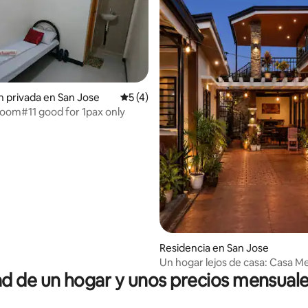
n privada en San Jose
Calificación promedio: 5 de 5; 4 evaluac
5 (4)
oom#11 good for 1pax only
Residencia en San Jose
Un hogar lejos de casa: Casa Me
 de un hogar y unos precios mensuale