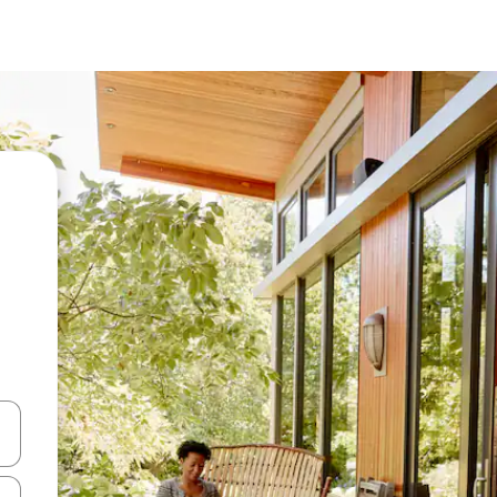
vegar usando las teclas de las flechas hacia arriba y hacia abajo, o b