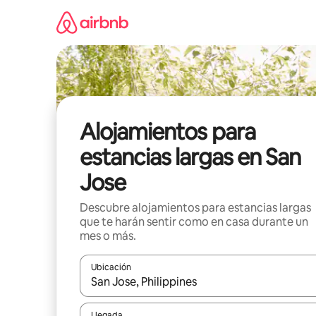
Ir
al
contenido
Alojamientos para
estancias largas en San
Jose
Descubre alojamientos para estancias largas
que te harán sentir como en casa durante un
mes o más.
Ubicación
Cuando los resultados estén disponibles, podrás na
Llegada