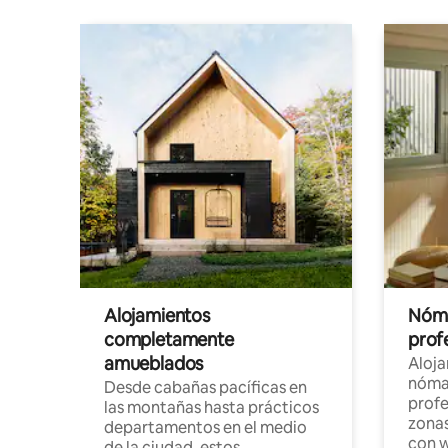
Alojamientos
Nóma
completamente
profe
amueblados
Aloj
nómad
Desde cabañas pacíficas en
profe
las montañas hasta prácticos
zonas
departamentos en el medio
con w
de la ciudad, estos