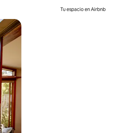
Tu espacio en Airbnb
ien tocando y deslizando la pantalla.