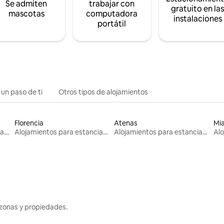
Se admiten
trabajar con
gratuito en la
mascotas
computadora
instalaciones
portátil
 un paso de ti
Otros tipos de alojamientos
Florencia
Atenas
Mi
Alojamientos para estancias largas
Alojamientos para estancias largas
Alojamientos para estancias largas
zonas y propiedades.