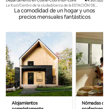
Departamento en Cosne-Cours-sur-Loire
Calificación p
4.95 (122)
Le Kozi/Centro de la ciudad/cerca de la ESTACIÓN DE
La comodidad de un hogar y unos
TREN
precios mensuales fantásticos
Alojamientos
Nómadas digit
completamente
profesionales 