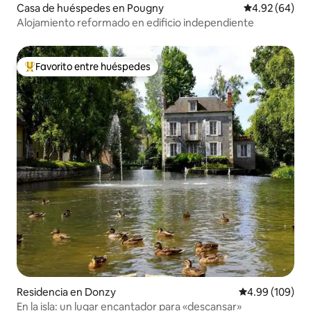
Casa de huéspedes en Pougny
Calificación p
4.92 (64)
Alojamiento reformado en edificio independiente
Favorito entre huéspedes
De los mejores en Favorito entre huéspedes
Residencia en Donzy
Calificación pr
4.99 (109)
En la isla: un lugar encantador para «descansar»