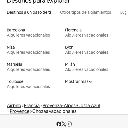
Destinos para explorar
Destinos a un paso de ti
Otros tipos de alojamientos
Lug
Barcelona
Florencia
Alquileres vacacionales
Alquileres vacacionales
Niza
Lyon
Alquileres vacacionales
Alquileres vacacionales
Marsella
Milán
Alquileres vacacionales
Alquileres vacacionales
Toulouse
Mostrar más
Alquileres vacacionales
Airbnb
Francia
Provenza-Alpes-Costa Azul
Provence
Chozas vacacionales