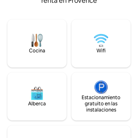
renta en Provence
140 baño con ducha y inodoro,
nuevo amigo Niki
calefacción, exterior equipado.
plus: un spa privad
Aparcamiento privado. Ropa de cama y
mayo al 1 de sept
toallas incluidas, cama hecha. Pied-à-
darle la bienvenid
terre ideal para visitar la Provenza:Arles,
que tuvimos al cr
Lubéron, Marsella, Aviñón , el mar y la
paz Se admiten an
Sainte Victoire donde trabajar cerca. Spa
adicional Se proporcionan sábanas y
opcional
toallas
Cocina
Wifi
Estacionamiento
Alberca
gratuito en las
instalaciones