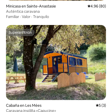
Minicasa en Sainte-Anastasie
Calificación p
4.96 (80)
Auténtica caravana
Familiar
·
Valor
·
Tranquilo
Superanfitrión
Superanfitrión
Cabaña en Les Mées
Calificac
5 (3)
Caravana insólita «Capucine»