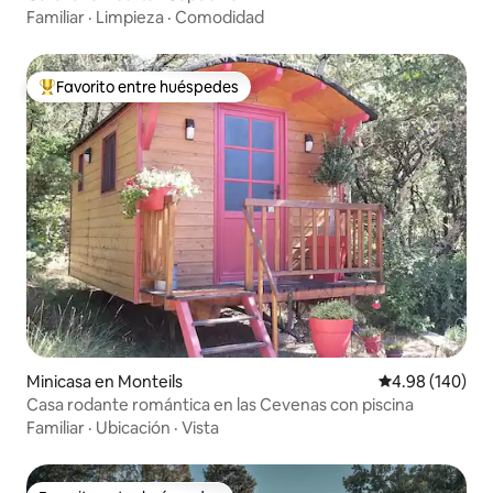
Familiar
·
Limpieza
·
Comodidad
Favorito entre huéspedes
De los mejores en Favorito entre huéspedes
Minicasa en Monteils
Calificación pr
4.98 (140)
Casa rodante romántica en las Cevenas con piscina
Familiar
·
Ubicación
·
Vista