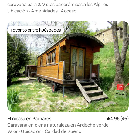
caravana para 2. Vistas panorámicas a los Alpilles
Ubicación
·
Amenidades
·
Acceso
Favorito entre huéspedes
Favorito entre huéspedes
Minicasa en Pailharès
Calificación p
4.96 (46)
Caravana en plena naturaleza en Ardèche verde
Valor
·
Ubicación
·
Calidad del sueño