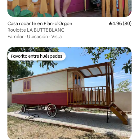
Casa rodante en Plan-d'Orgon
Calificación p
4.96 (80)
Roulotte LA BUTTE BLANC
Familiar
·
Ubicación
·
Vista
Favorito entre huéspedes
Favorito entre huéspedes