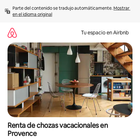
Ir
Parte del contenido se tradujo automáticamente. 
Mostrar 
al
en el idioma original
contenido
Tu espacio en Airbnb
Renta de chozas vacacionales en
Provence