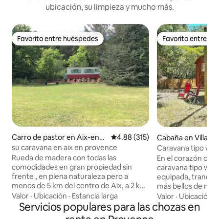
ubicación, su limpieza y mucho más.
Favorito entre huéspedes
Favorito entre h
Favorito entre huéspedes
Favorito entre h
Carro de pastor en Aix-en-P
Calificación promedio: 4.88 de 5
4.88 (315)
Cabaña en Villars
rovence
su caravana en aix en provence
Caravana tipo wes
Luberon
Rueda de madera con todas las
En el corazón del
comodidades en gran propiedad sin
caravana tipo wes
frente , en plena naturaleza pero a
equipada, tranquil
menos de 5 km del centro de Aix, a 2 km
más bellos de nues
de la zona de actividad de Les Milles, a 1
Roussillon, Gordes
Valor
·
Ubicación
·
Estancia larga
Valor
·
Ubicación
·
km de la zona comercial ,sala de estar
Servicios populares para las chozas en
provenzal Terreno
cocina con TV , dormitorio con cama en
Sus vecinos: Pepito nu