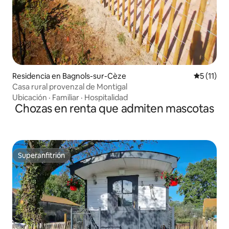
Residencia en Bagnols-sur-Cèze
Calificaci
5 (11)
Casa rural provenzal de Montigal
Ubicación
·
Familiar
·
Hospitalidad
Chozas en renta que admiten mascotas
Superanfitrión
Superanfitrión