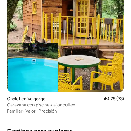
Chalet en Valgorge
Calificación 
4.78 (73)
Caravana con piscina «la jonquille»
Familiar
·
Valor
·
Precisión