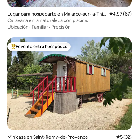
Lugar para hospedarte en Malarce-sur-la-Thin
Calificación p
4.97 (67)
es
Caravana en la naturaleza con piscina.
Ubicación
·
Familiar
·
Precisión
Favorito entre huéspedes
De los mejores en Favorito entre huéspedes
Minicasa en Saint-Rémy-de-Provence
Calificaci
5 (32)