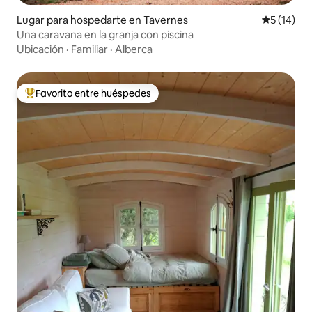
Lugar para hospedarte en Tavernes
Calificaci
5 (14)
Una caravana en la granja con piscina
Ubicación
·
Familiar
·
Alberca
Favorito entre huéspedes
De los mejores en Favorito entre huéspedes