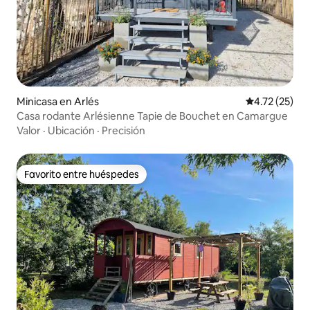
Minicasa en Arlés
Calificación 
4.72 (25)
Casa rodante Arlésienne Tapie de Bouchet en Camargue
Valor
·
Ubicación
·
Precisión
Favorito entre huéspedes
Favorito entre huéspedes