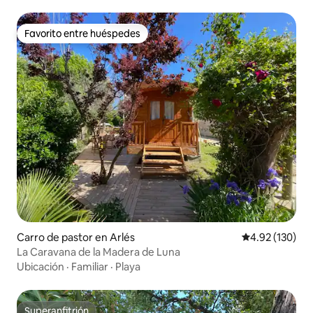
Favorito entre huéspedes
Favorito entre huéspedes
Carro de pastor en Arlés
Calificación p
4.92 (130)
La Caravana de la Madera de Luna
Ubicación
·
Familiar
·
Playa
Superanfitrión