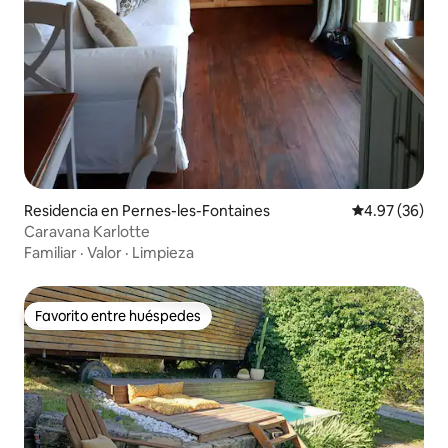
Residencia en Pernes-les-Fontaines
Calificación p
4.97 (36)
Caravana Karlotte
Familiar
·
Valor
·
Limpieza
Favorito entre huéspedes
Favorito entre huéspedes