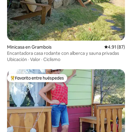
Minicasa en Grambois
Calificación 
4.91 (87)
Encantadora casa rodante con alberca y sauna privadas
Ubicación
·
Valor
·
Ciclismo
Favorito entre huéspedes
De los mejores en Favorito entre huéspedes