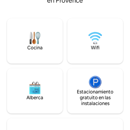
en Provence
(para dormir para niños) Mesa de centro
nuevo amigo Niki
en el interior, cafetera, hervidor de agua
plus: un spa privad
y vajilla a su disposición. Zona de
mayo al 1 de sept
comedor exterior protegida con mesa, 4
darle la bienvenid
sillas, iluminación, fregadero y toma de
que tuvimos al cr
agua. Bonito baño de 25 m con ducha,
paz Se admiten an
inodoro, lavabo, refrigerador y
adicional Se proporcionan sábanas y
microondas
toallas
Cocina
Wifi
Estacionamiento
Alberca
gratuito en las
instalaciones