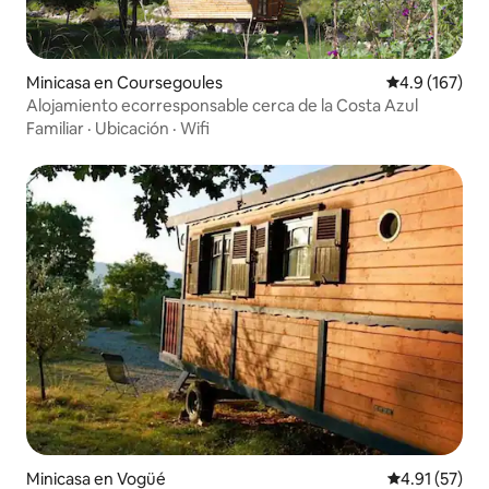
Minicasa en Coursegoules
Calificación 
4.9 (167)
Alojamiento ecorresponsable cerca de la Costa Azul
Familiar
·
Ubicación
·
Wifi
Minicasa en Vogüé
Calificación 
4.91 (57)