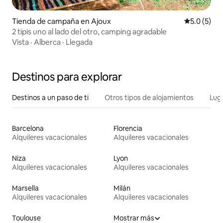
Tienda de campaña en Ajoux
Calificació
5.0 (5)
2 tipis uno al lado del otro, camping agradable
Vista
·
Alberca
·
Llegada
Destinos para explorar
Destinos a un paso de ti
Otros tipos de alojamientos
Lug
Barcelona
Florencia
Alquileres vacacionales
Alquileres vacacionales
Niza
Lyon
Alquileres vacacionales
Alquileres vacacionales
Marsella
Milán
Alquileres vacacionales
Alquileres vacacionales
Toulouse
Mostrar más