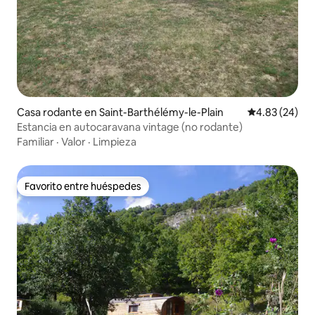
Casa rodante en Saint-Barthélémy-le-Plain
Calificación p
4.83 (24)
Estancia en autocaravana vintage (no rodante)
Familiar
·
Valor
·
Limpieza
Favorito entre huéspedes
Favorito entre huéspedes