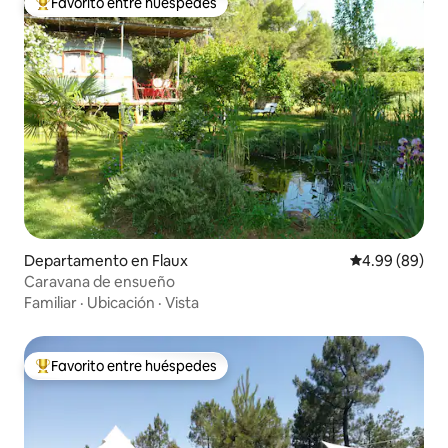
Favorito entre huéspedes
De los mejores en Favorito entre huéspedes
Departamento en Flaux
Calificación p
4.99 (89)
Caravana de ensueño
Familiar
·
Ubicación
·
Vista
Favorito entre huéspedes
De los mejores en Favorito entre huéspedes