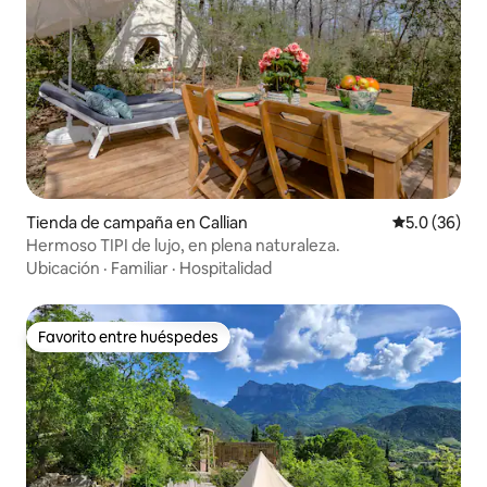
Tienda de campaña en Callian
Calificación
5.0 (36)
Hermoso TIPI de lujo, en plena naturaleza.
Ubicación
·
Familiar
·
Hospitalidad
Favorito entre huéspedes
Favorito entre huéspedes