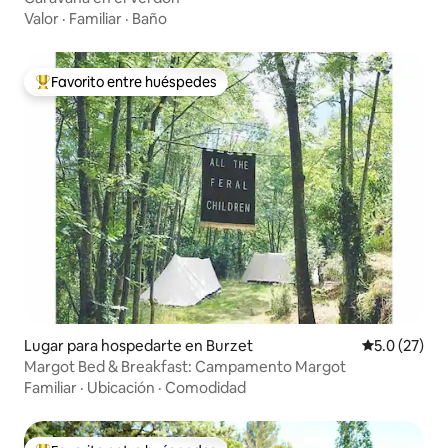
Valor
·
Familiar
·
Baño
Favorito entre huéspedes
De los mejores en Favorito entre huéspedes
Lugar para hospedarte en Burzet
Calificación
5.0 (27)
Margot Bed & Breakfast: Campamento Margot
Familiar
·
Ubicación
·
Comodidad