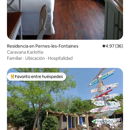
Residencia en Pernes-les-Fontaines
Calificación p
4.97 (36)
Caravana Karlotte
Familiar
·
Ubicación
·
Hospitalidad
Favorito entre huéspedes
De los mejores en Favorito entre huéspedes