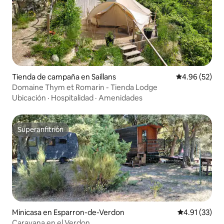
Tienda de campaña en Saillans
Calificación p
4.96 (52)
Domaine Thym et Romarin - Tienda Lodge
Ubicación
·
Hospitalidad
·
Amenidades
Superanfitrión
Superanfitrión
Minicasa en Esparron-de-Verdon
Calificación 
4.91 (33)
Caravana en el Verdon