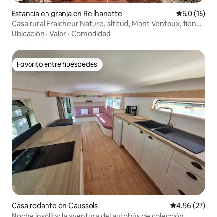
Estancia en granja en Reilhanette
Calificación
5.0 (15)
Casa rural Fraicheur Nature, altitud, Mont Ventoux, tienda
de campaña
Ubicación
·
Valor
·
Comodidad
Favorito entre huéspedes
Favorito entre huéspedes
Casa rodante en Caussols
Calificación p
4.96 (27)
Noche insólita: la aventura del autobús de colección