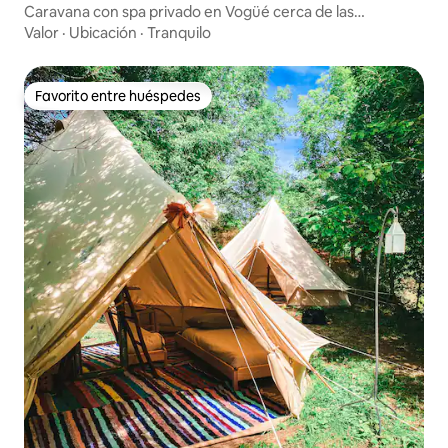
Caravana con spa privado en Vogüé cerca de las
gargantas
Valor
·
Ubicación
·
Tranquilo
Favorito entre huéspedes
Favorito entre huéspedes