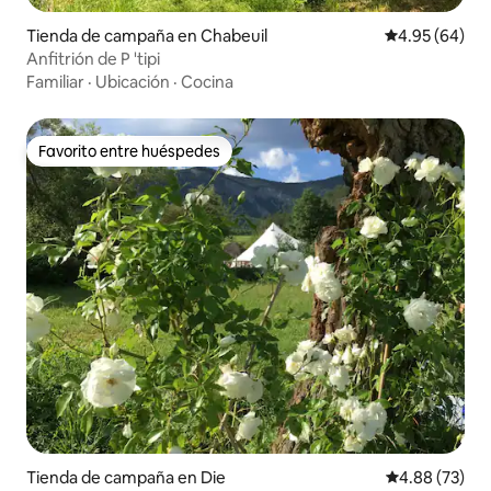
Tienda de campaña en Chabeuil
Calificación p
4.95 (64)
Anfitrión de P 'tipi
Familiar
·
Ubicación
·
Cocina
Favorito entre huéspedes
Favorito entre huéspedes
Tienda de campaña en Die
Calificación p
4.88 (73)