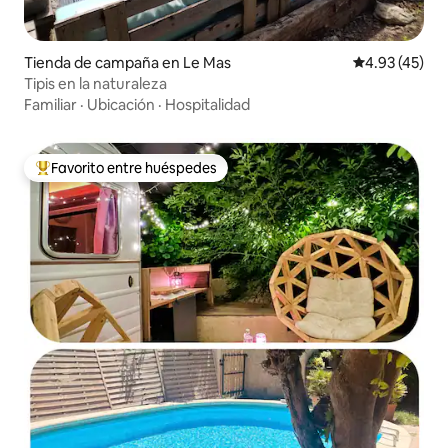
Tienda de campaña en Le Mas
Calificación 
4.93 (45)
Tipis en la naturaleza
Familiar
·
Ubicación
·
Hospitalidad
Favorito entre huéspedes
De los mejores en Favorito entre huéspedes