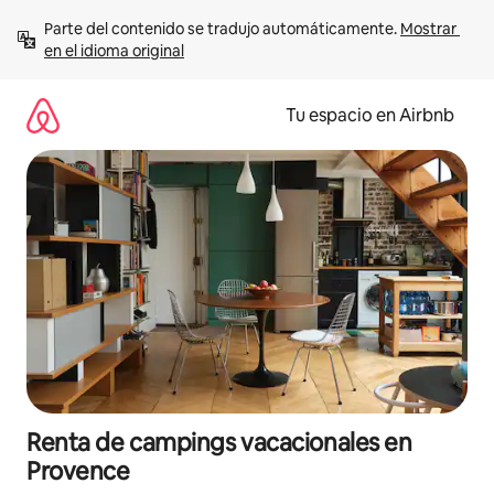
Ir
Parte del contenido se tradujo automáticamente. 
Mostrar 
al
en el idioma original
contenido
Tu espacio en Airbnb
Renta de campings vacacionales en
Provence