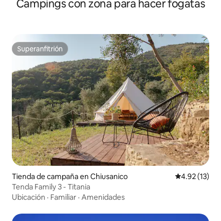
Campings con zona para hacer fogatas
Superanfitrión
Superanfitrión
Tienda de campaña en Chiusanico
Calificación 
4.92 (13)
Tenda Family 3 - Titania
Ubicación
·
Familiar
·
Amenidades