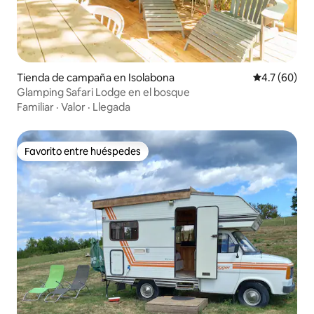
Tienda de campaña en Isolabona
Calificación
4.7 (60)
Glamping Safari Lodge en el bosque
Familiar
·
Valor
·
Llegada
Favorito entre huéspedes
Favorito entre huéspedes