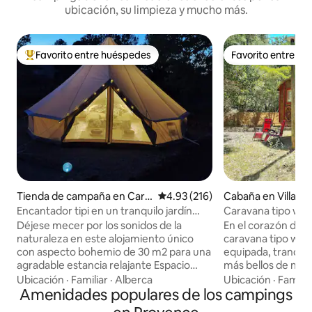
ubicación, su limpieza y mucho más.
Favorito entre huéspedes
Favorito entre h
De los mejores en Favorito entre huéspedes
Favorito entre h
Tienda de campaña en Carc
Calificación promedio: 4.93 de 5
4.93 (216)
Cabaña en Villars
ès
Encantador tipi en un tranquilo jardín
Caravana tipo wes
arbolado y piscina
Luberon
Déjese mecer por los sonidos de la
En el corazón del
naturaleza en este alojamiento único
caravana tipo wes
con aspecto bohemio de 30 m2 para una
equipada, tranquil
agradable estancia relajante Espacio
más bellos de nues
aislado y privado de 500 m2 con vistas a
Roussillon, Gordes
Ubicación
·
Familiar
·
Alberca
Ubicación
·
Familia
un olivar. Equipado con una cama de
Amenidades populares de los campings
provenzal Terreno
gran comodidad de 160 x 200 y 2 sillones
Sus vecinos: Pepito nu