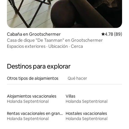
Cabaña en Grootschermer
Calificación p
4.78 (89)
Casa de dique "De Taanman" en Grootschermer
Espacios exteriores
·
Ubicación
·
Cerca
Destinos para explorar
Otros tipos de alojamientos
Qué hacer
Alojamientos vacacionales
Villas
Holanda Septentrional
Holanda Septentrional
Rentas vacacionales en graneros
Hostales vacacionales
Holanda Septentrional
Holanda Septentrional