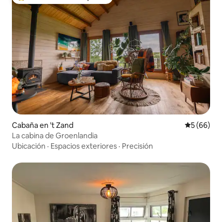
De los mejores en Favorito entre huéspedes
Cabaña en 't Zand
Calificaci
5 (66)
La cabina de Groenlandia
Ubicación
·
Espacios exteriores
·
Precisión