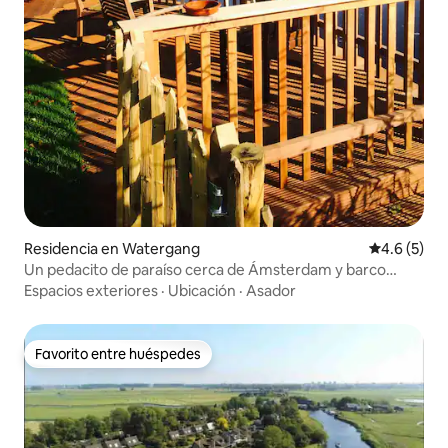
Residencia en Watergang
Calificació
4.6 (5)
Un pedacito de paraíso cerca de Ámsterdam y barco
eléctrico
Espacios exteriores
·
Ubicación
·
Asador
Favorito entre huéspedes
Favorito entre huéspedes