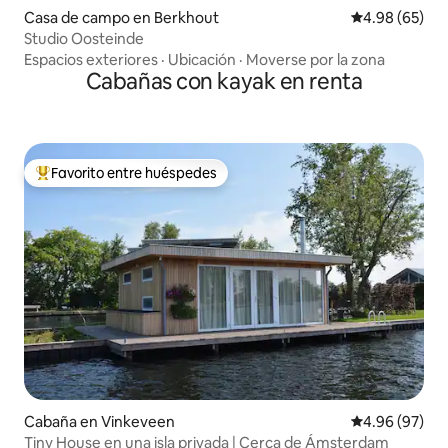
Casa de campo en Berkhout
Calificación p
4.98 (65)
Studio Oosteinde
Espacios exteriores
·
Ubicación
·
Moverse por la zona
Cabañas con kayak en renta
Favorito entre huéspedes
De los mejores en Favorito entre huéspedes
Cabaña en Vinkeveen
Calificación p
4.96 (97)
Tiny House en una isla privada | Cerca de Ámsterdam