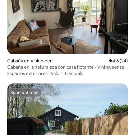
Cabaña en Vinkeveen
Calificación
4.5 (24)
Cabaña en la naturaleza con casa flotante - Vinkeveense
Plassen
Espacios exteriores
·
Valor
·
Tranquilo
Superanfitrión
Superanfitrión