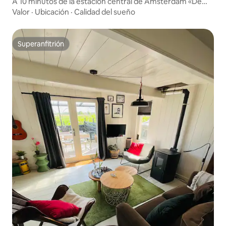
A 10 minutos de la estación central de Ámsterdam «De
Hut»
Valor
·
Ubicación
·
Calidad del sueño
Superanfitrión
Superanfitrión