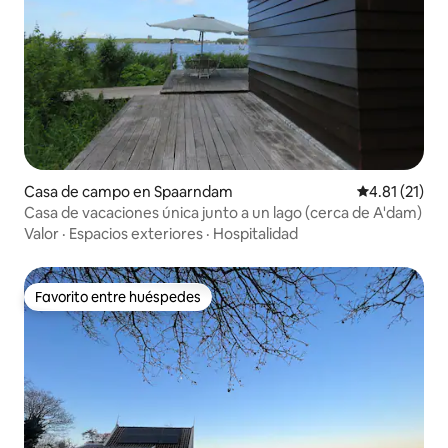
Casa de campo en Spaarndam
Calificación 
4.81 (21)
Casa de vacaciones única junto a un lago (cerca de A'dam)
Valor
·
Espacios exteriores
·
Hospitalidad
Favorito entre huéspedes
Favorito entre huéspedes