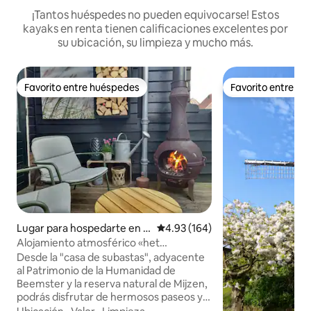
¡Tantos huéspedes no pueden equivocarse! Estos
kayaks en renta tienen calificaciones excelentes por
su ubicación, su limpieza y mucho más.
Favorito entre huéspedes
Favorito entre h
Favorito entre huéspedes
Favorito entre h
Lugar para hospedarte en A
Calificación promedio: 4.93 de 5
4.93 (164)
venhorn
Alojamiento atmosférico «het
Veilinghuisje»
Desde la "casa de subastas", adyacente
al Patrimonio de la Humanidad de
Beemster y la reserva natural de Mijzen,
podrás disfrutar de hermosos paseos y
ciclismo. ¡O encuentra la paz en el agua