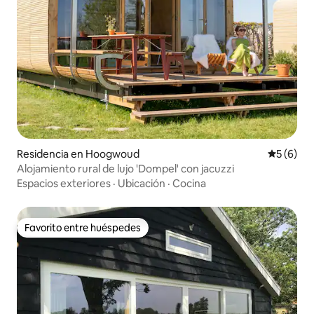
Residencia en Hoogwoud
Calificac
5 (6)
Alojamiento rural de lujo 'Dompel' con jacuzzi
Espacios exteriores
·
Ubicación
·
Cocina
Favorito entre huéspedes
Favorito entre huéspedes