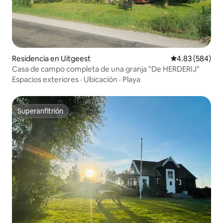
Residencia en Uitgeest
Calificación pr
4.83 (584)
Casa de campo completa de una granja "De HERDERIJ"
Espacios exteriores
·
Ubicación
·
Playa
Superanfitrión
Superanfitrión