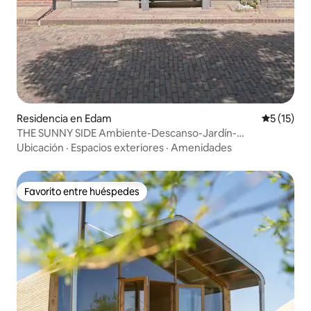
Residencia en Edam
Calificaci
5 (15)
THE SUNNY SIDE Ambiente-Descanso-Jardín-
Estacionamiento gratuito
Ubicación
·
Espacios exteriores
·
Amenidades
Favorito entre huéspedes
Favorito entre huéspedes