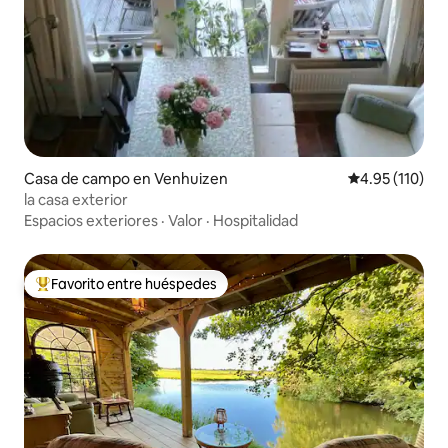
Casa de campo en Venhuizen
Calificación p
4.95 (110)
la casa exterior
Espacios exteriores
·
Valor
·
Hospitalidad
Favorito entre huéspedes
De los mejores en Favorito entre huéspedes