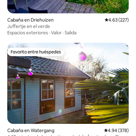
Cabaña en Driehuizen
Calificación pr
4.63 (227)
Juffertje en el verde
Espacios exteriores
·
Valor
·
Salida
Favorito entre huéspedes
Favorito entre huéspedes
Cabaña en Watergang
Calificación pr
4.94 (378)