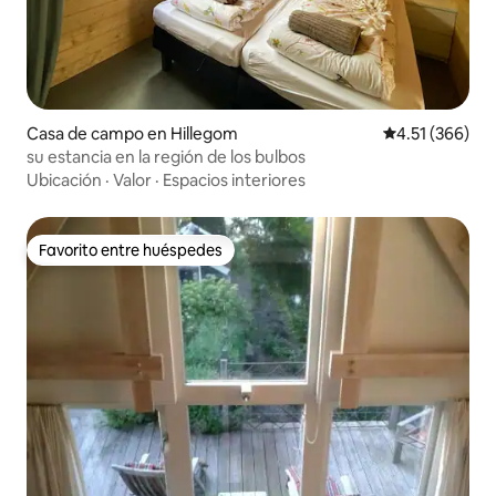
Casa de campo en Hillegom
Calificación p
4.51 (366)
su estancia en la región de los bulbos
Ubicación
·
Valor
·
Espacios interiores
Favorito entre huéspedes
Favorito entre huéspedes