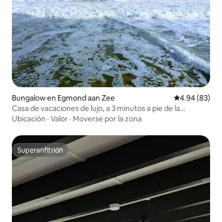
Bungalow en Egmond aan Zee
Calificación p
4.94 (83)
Casa de vacaciones de lujo, a 3 minutos a pie de la
playa/dunas
Ubicación
·
Valor
·
Moverse por la zona
Superanfitrión
Superanfitrión