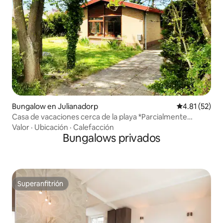
Bungalow en Julianadorp
Calificación 
4.81 (52)
Casa de vacaciones cerca de la playa *Parcialmente
renovada en 2023*
Valor
·
Ubicación
·
Calefacción
Bungalows privados
Superanfitrión
Superanfitrión