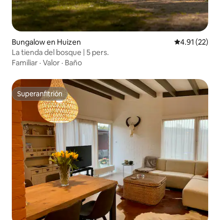
Bungalow en Huizen
Calificación 
4.91 (22)
La tienda del bosque | 5 pers.
Familiar
·
Valor
·
Baño
Superanfitrión
Superanfitrión