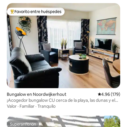
Favorito entre huéspedes
De los mejores en Favorito entre huéspedes
Bungalow en Noordwijkerhout
Calificación pr
4.96 (179)
¡Acogedor bungalow CU cerca de la playa, las dunas y el
lago local!
Valor
·
Familiar
·
Tranquilo
Superanfitrión
Superanfitrión