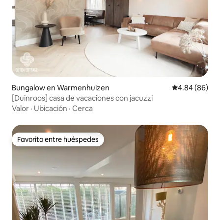
Bungalow en Warmenhuizen
Calificación p
4.84 (86)
[Duinroos] casa de vacaciones con jacuzzi
Valor
·
Ubicación
·
Cerca
Favorito entre huéspedes
Favorito entre huéspedes