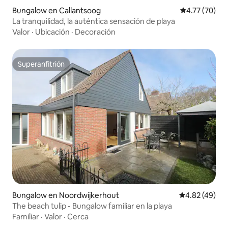
Bungalow en Callantsoog
Calificación 
4.77 (70)
La tranquilidad, la auténtica sensación de playa
Valor
·
Ubicación
·
Decoración
Superanfitrión
Superanfitrión
Bungalow en Noordwijkerhout
Calificación 
4.82 (49)
The beach tulip - Bungalow familiar en la playa
Familiar
·
Valor
·
Cerca