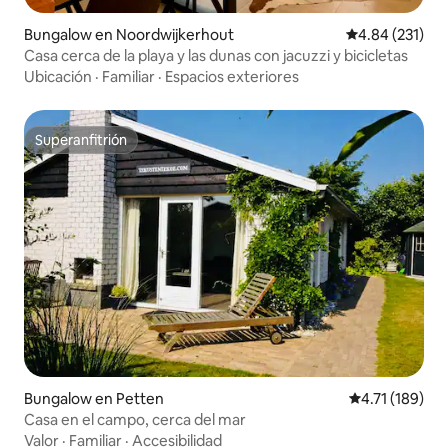
Bungalow en Noordwijkerhout
Calificación p
4.84 (231)
Casa cerca de la playa y las dunas con jacuzzi y bicicletas
Ubicación
·
Familiar
·
Espacios exteriores
Superanfitrión
Superanfitrión
Bungalow en Petten
Calificación p
4.71 (189)
Casa en el campo, cerca del mar
Valor
·
Familiar
·
Accesibilidad