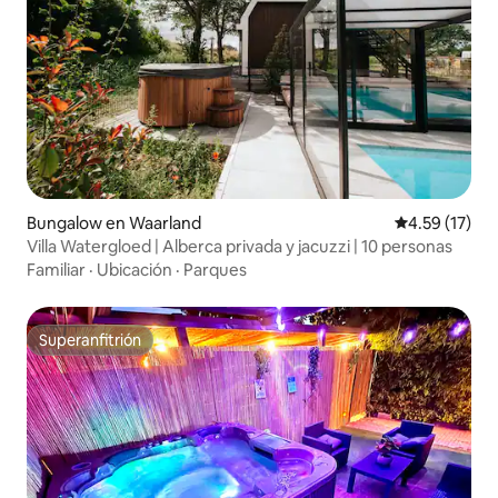
Bungalow en Waarland
Calificación 
4.59 (17)
Villa Watergloed | Alberca privada y jacuzzi | 10 personas
Familiar
·
Ubicación
·
Parques
Superanfitrión
Superanfitrión