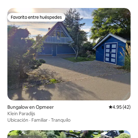
Favorito entre huéspedes
Favorito entre huéspedes
Bungalow en Opmeer
Calificación 
4.95 (42)
Klein Paradijs
Ubicación
·
Familiar
·
Tranquilo