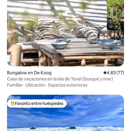
Bungalow en De Koog
Calificación 
4.83 (77)
Casa de vacaciones en la isla de Texel (bosque y mar)
Familiar
·
Ubicación
·
Espacios exteriores
Favorito entre huéspedes
De los mejores en Favorito entre huéspedes