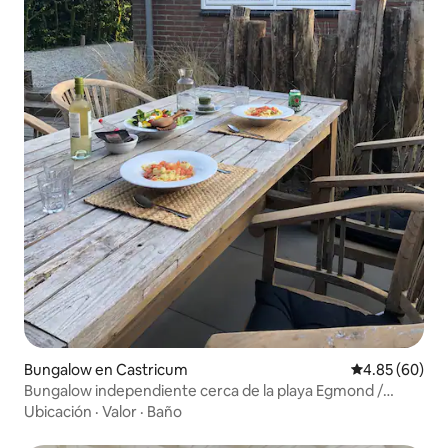
Bungalow en Castricum
Calificación p
4.85 (60)
Bungalow independiente cerca de la playa Egmond /
Bakkum
Ubicación
·
Valor
·
Baño