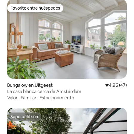
Favorito entre huéspedes
Favorito entre huéspedes
Bungalow en Uitgeest
Calificación 
4.96 (47)
La casa blanca cerca de Ámsterdam
Valor
·
Familiar
·
Estacionamiento
Superanfitrión
Superanfitrión