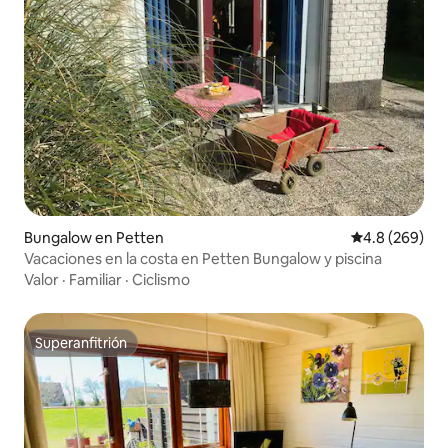
Bungalow en Petten
Calificación p
4.8 (269)
Vacaciones en la costa en Petten Bungalow y piscina
Valor
·
Familiar
·
Ciclismo
Superanfitrión
Superanfitrión