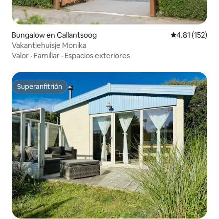
Bungalow en Callantsoog
Calificación p
4.81 (152)
Vakantiehuisje Monika
Valor
·
Familiar
·
Espacios exteriores
Superanfitrión
Superanfitrión