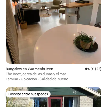
Bungalow en Warmenhuizen
Calificación 
4.91 (22)
The Boet, cerca de las dunas y el mar
Familiar
·
Ubicación
·
Calidad del sueño
Favorito entre huéspedes
Favorito entre huéspedes