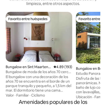
limpieza, entre otros aspectos.
Favorito entre huéspedes
Favorito entre h
Favorito entre huéspedes
Favorito entre h
Bungalow en Sint Maartens
Calificación promedio: 4.89 de 5
4.89 (193)
Bungalow en Ber
vlotbrug
Bungalow de moda de los años 70 cerca
Estudio Panorama, 
del mar.
El bungalow con una decoración de los
privacidad
Disfruta de las fan
años 70 se encuentra en el borde de un
panorámicas. Nuestro estudio tiene un
parque tranquilo y pequeño, a 1,5 km del
baño de lujo con d
mar. El dormitorio tiene una cama
con lavavajillas, 
ajustable eléctricamente (2x80) y el
Valor
·
Familiar
·
Ciclismo
placa de inducció
Ubicación
·
Familia
salón un sofá cama. La cocina y el baño
Amenidades populares de los
grande, calefacció
(con ducha) han sido completamente
Privacidad total a 