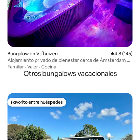
Bungalow en Vijfhuizen
Calificación 
4.8 (145)
Alojamiento privado de bienestar cerca de Ámsterdam y
el aeropuerto
Familiar
·
Valor
·
Cocina
Otros bungalows vacacionales
Favorito entre huéspedes
Favorito entre huéspedes