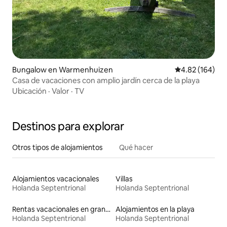
Bungalow en Warmenhuizen
Calificación pr
4.82 (164)
Casa de vacaciones con amplio jardín cerca de la playa
Ubicación
·
Valor
·
TV
Destinos para explorar
Otros tipos de alojamientos
Qué hacer
Alojamientos vacacionales
Villas
Holanda Septentrional
Holanda Septentrional
Rentas vacacionales en graneros
Alojamientos en la playa
Holanda Septentrional
Holanda Septentrional