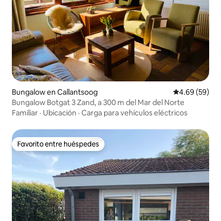
Bungalow en Callantsoog
Calificación p
4.69 (59)
Bungalow Botgat 3 Zand, a 300 m del Mar del Norte
Familiar
·
Ubicación
·
Carga para vehículos eléctricos
Favorito entre huéspedes
Favorito entre huéspedes