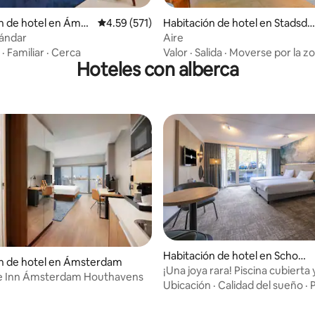
4.83 de 5; 435 evaluaciones
n de hotel en Ámst
Calificación promedio: 4.59 de 5; 571 evaluac
4.59 (571)
Habitación de hotel en Stadsde
el Centrum
tándar
Aire
·
Familiar
·
Cerca
Valor
·
Salida
·
Moverse por la z
Hoteles con alberca
Habitación de hotel en Schoor
ón de hotel en Ámsterdam
l
¡Una joya rara! Piscina cubierta y
e Inn Ámsterdam Houthavens
de bicicletas en el lugar
Ubicación
·
Calidad del sueño
·
P