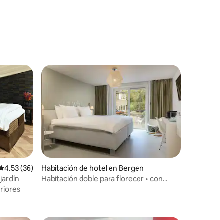
Calificación promedio: 4.53 de 5; 36 evaluaciones
4.53 (36)
Habitación de hotel en Bergen
jardín
Habitación doble para florecer • con
iones
terraza/balcón
riores