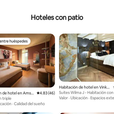
Hoteles con patio
 entre huéspedes
 entre huéspedes
o: 5.0 de 5; 6 evaluaciones
Habitación de hotel en Vinkev
een
Suites Wilma J - Habitación con 
n de hotel en Amst
Calificación promedio: 4.83 de 5; 46 evaluac
4.83 (46)
Valor
·
Ubicación
·
Espacios exte
id
 triple
cación
·
Calidad del sueño