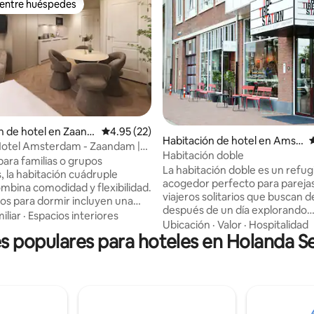
 entre huéspedes
 entre huéspedes
: 5.0 de 5; 18 evaluaciones
n de hotel en Zaand
Calificación promedio: 4.95 de 5; 22 evaluac
4.95 (22)
Habitación de hotel en Amst
C
Hotel Amsterdam - Zaandam |
erdam Zuid
Habitación doble
ro
para familias o grupos
La habitación doble es un refug
 la habitación cuádruple
acogedor perfecto para pareja
mbina comodidad y flexibilidad.
viajeros solitarios que buscan 
los para dormir incluyen una
después de un día explorando
e (160 × 200 cm) y un sofá
iliar
·
Espacios interiores
Ámsterdam. Relájate en una 
Ubicación
·
Valor
·
Hospitalidad
 × 200 cm), más adecuado para
 populares para hoteles en Holanda Se
cama tamaño king Auping, disf
o un adulto. Todas las
momentos tranquilos con corti
nes también cuentan con baño
opacas o da un paseo por Vond
zona de cocina con estufa y
justo detrás del hotel. La habit
 mesa de comedor con sillas
cuidadosamente equipada con T
r o trabajar. El elegante diseño
fuerte, secador de pelo, artícul
ta lo convierte en un espacio