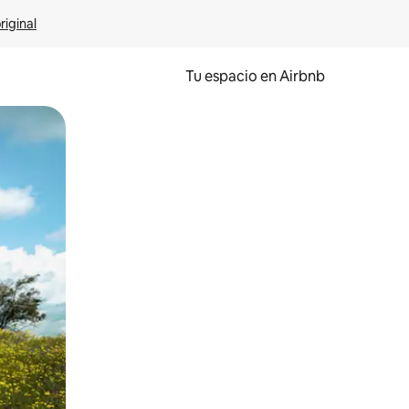
riginal
Tu espacio en Airbnb
ien tocando y deslizando la pantalla.