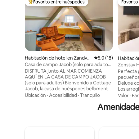
Favorito entre huéspedes
Favorito
De los mejores en Favorito entre huéspedes
Favorito
Habitación de hotel en Zandvo
Calificación promedio
5.0 (18)
Habitació
ort
am
Casa de campo Jacob (solo para adultos)
Zenstay 
Studio 3
Suite Reti
DISFRUTA junto AL MAR COMIENZA
Perfecta 
AQUÍ EN LA CASA DE CAMPO JACOB
pequeños,
(solo para adultos) Bienvenido a Cottage
Deluxe co
Jacob, la casa de huéspedes bellamente
Los arreg
renovada centrada en los huéspedes de
cama dobl
Ubicación
·
Accesibilidad
·
Tranquilo
Valor
·
Fam
LHBTQ + y, por supuesto, todos de todo
cama (140
Amenidades
el mundo son bienvenidos en el corazón
dos niños 
de Zandvoort. Nuestra casa de
habitacio
huéspedes cuenta con estudios
privado, 
elegantes y modernos. Cada uno
nevera, y
equipado con su propia cocina pequeña y
para come
hermosas camas. Nuestros estudios son
minimalis