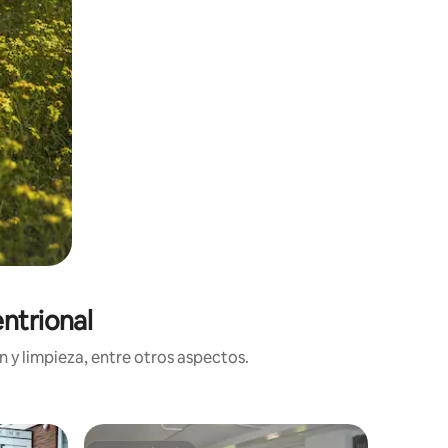
ntrional
 y limpieza, entre otros aspectos.
Habitació