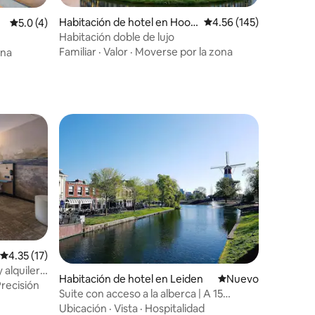
Habitación de hotel en Hoof
Calificación promedio: 
4.56 (145)
iones
Calificación promedio: 5.0 de 5; 4 evaluaciones
5.0 (4)
ddorp
Habitación doble de lujo
Familiar
·
Valor
·
Moverse por la zona
ona
Calificación promedio: 4.35 de 5; 17 evaluaciones
4.35 (17)
 alquiler
Habitación de hotel en Leiden
Nuevo alojamiento
Nuevo
recisión
Suite con acceso a la alberca | A 15
minutos en auto de la playa de Katwijk
Ubicación
·
Vista
·
Hospitalidad