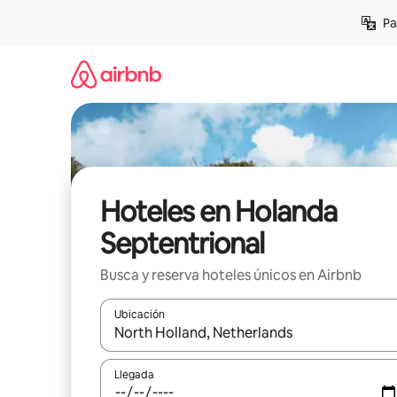
Ir
Pa
al
contenido
Hoteles en Holanda
Septentrional
Busca y reserva hoteles únicos en Airbnb
Ubicación
Cuando los resultados estén disponibles, podrás na
Llegada