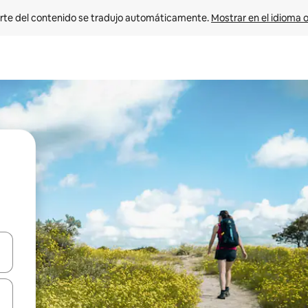
rte del contenido se tradujo automáticamente. 
Mostrar en el idioma o
vegar usando las teclas de las flechas hacia arriba y hacia abajo, o b