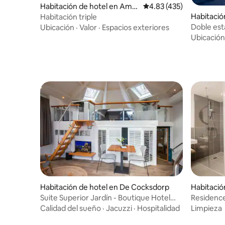
Habitación de hotel en Amst
Calificación promedio: 
4.83 (435)
erdam Zuid
Habitació
Habitación triple
erdam
Doble es
Ubicación
·
Valor
·
Espacios exteriores
Ubicación
Habitación de hotel en De Cocksdorp
Habitaci
Suite Superior Jardín - Boutique Hotel
Residenc
Texel
Calidad del sueño
·
Jacuzzi
·
Hospitalidad
Limpieza