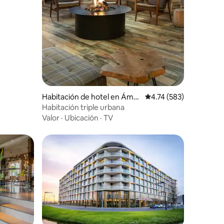
Habitación de hotel en Ámst
Calificación promedio: 
4.74 (583)
erdam
Habitación triple urbana
Valor
·
Ubicación
·
TV