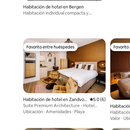
Habitación de hotel en Bergen
Habitación individual compacta y
cómoda
Favorito entre huéspedes
Favorito
Favorito entre huéspedes
Favorito
Habitación de hotel en Zandvoo
Calificación promedi
5.0 (6)
rt
Suite Premium Architecture - Hotel
Habitació
Margretha
Ubicación
·
Amenidades
·
Playa
erdam Zu
Habitación
Valor
·
Ubi