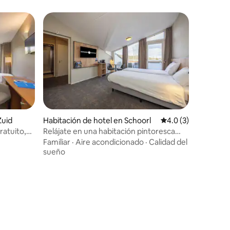
Zuid
Habitación de hotel en Schoorl
Calificación promed
4.0 (3)
ratuito,
Relájate en una habitación pintoresca
cas
cerca de los senderos de las dunas
Familiar
·
Aire acondicionado
·
Calidad del
sueño