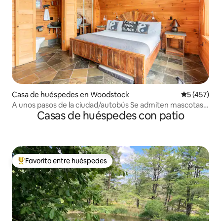
Casa de huéspedes en Woodstock
Calificació
5 (457)
A unos pasos de la ciudad/autobús Se admiten mascotas/
Casas de huéspedes con patio
¡Sin cargos adicionales! y cinco estrellas
Favorito entre huéspedes
De los mejores en Favorito entre huéspedes