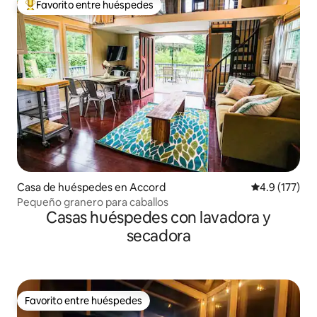
Favorito entre huéspedes
De los mejores en Favorito entre huéspedes
Casa de huéspedes en Accord
Calificación 
4.9 (177)
Pequeño granero para caballos
Casas huéspedes con lavadora y
secadora
Favorito entre huéspedes
Favorito entre huéspedes