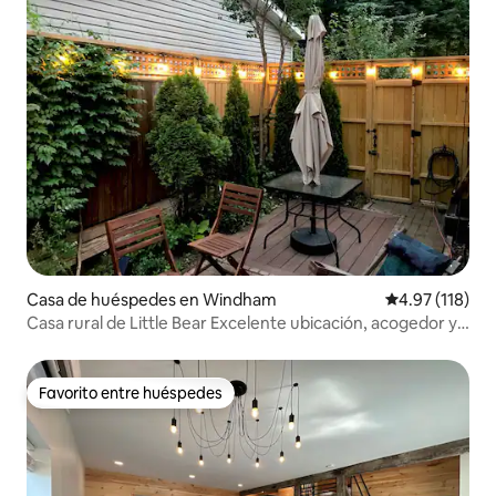
Casa de huéspedes en Windham
Calificación p
4.97 (118)
Casa rural de Little Bear Excelente ubicación, acogedor y
lindo
Favorito entre huéspedes
Favorito entre huéspedes