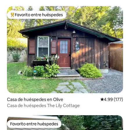
Favorito entre huéspedes
De los mejores en Favorito entre huéspedes
Casa de huéspedes en Olive
Calificación p
4.99 (177)
Casa de huéspedes The Lily Cottage
Favorito entre huéspedes
Favorito entre huéspedes