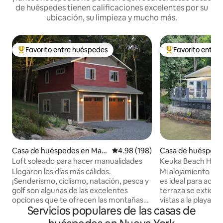
de huéspedes tienen calificaciones excelentes por su
ubicación, su limpieza y mucho más.
Favorito entre huéspedes
Favorito entre
De los mejores en Favorito entre huéspedes
De los mejores en
Casa de huéspedes en Mar
Calificación promedio: 4.98 de 5
4.98 (198)
Casa de huéspede
garetville
ka Park
Loft soleado para hacer manualidades
Keuka Beach House
en todo su esplen
Llegaron los días más cálidos.
Mi alojamiento está
¡Senderismo, ciclismo, natación, pesca y
es ideal para acti
golf son algunas de las excelentes
terraza se extiend
opciones que te ofrecen las montañas
vistas a la playa y al muel
Servicios populares de las casas de
Catskill! O simplemente relájate junto a
actividades al aire
la fogata. Todavía hay algunas fechas
propio sendero pa