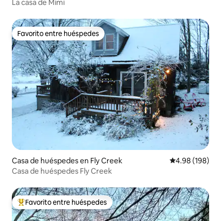
La casa de Mimi
Favorito entre huéspedes
Favorito entre huéspedes
Casa de huéspedes en Fly Creek
Calificación pr
4.98 (198)
Casa de huéspedes Fly Creek
Favorito entre huéspedes
De los mejores en Favorito entre huéspedes