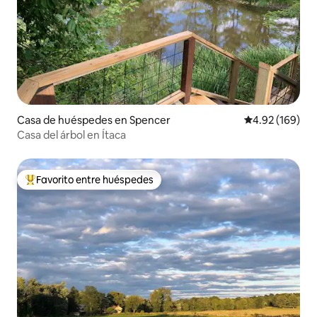
Casa de huéspedes en Spencer
Calificación pr
4.92 (169)
Casa del árbol en Ítaca
Favorito entre huéspedes
De los mejores en Favorito entre huéspedes