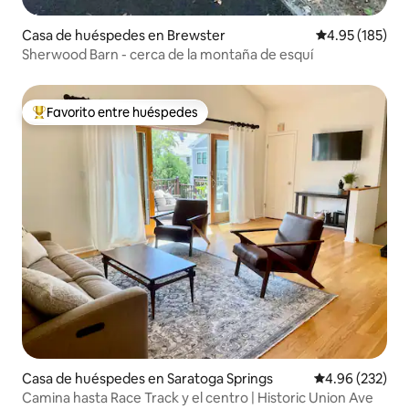
Casa de huéspedes en Brewster
Calificación p
4.95 (185)
Sherwood Barn - cerca de la montaña de esquí
Favorito entre huéspedes
De los mejores en Favorito entre huéspedes
Casa de huéspedes en Saratoga Springs
Calificación pr
4.96 (232)
Camina hasta Race Track y el centro | Historic Union Ave