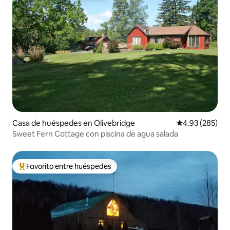
Casa de huéspedes en Olivebridge
Calificación pr
4.93 (285)
Sweet Fern Cottage con piscina de agua salada
Favorito entre huéspedes
De los mejores en Favorito entre huéspedes