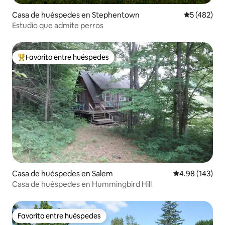
Casa de huéspedes en Stephentown
Calificació
5 (482)
Estudio que admite perros
Favorito entre huéspedes
De los mejores en Favorito entre huéspedes
Casa de huéspedes en Salem
Calificación pr
4.98 (143)
Casa de huéspedes en Hummingbird Hill
Favorito entre huéspedes
Favorito entre huéspedes