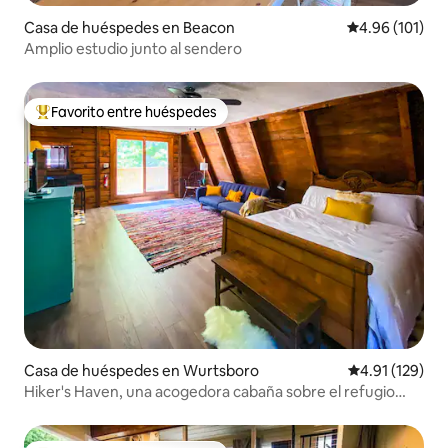
Casa de huéspedes en Beacon
Calificación p
4.96 (101)
Amplio estudio junto al sendero
Favorito entre huéspedes
De los mejores en Favorito entre huéspedes
Casa de huéspedes en Wurtsboro
Calificación p
4.91 (129)
Hiker's Haven, una acogedora cabaña sobre el refugio
Bashakill