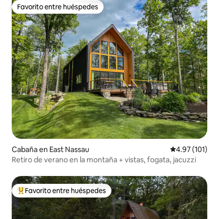
Favorito entre huéspedes
Favorito entre huéspedes
Cabaña en East Nassau
Calificación p
4.97 (101)
Retiro de verano en la montaña + vistas, fogata, jacuzzi
Favorito entre huéspedes
De los mejores en Favorito entre huéspedes