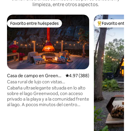
limpieza, entre otros aspectos.
Favorito entre huéspedes
Favorito entre
Favorito entre huéspedes
De los mejores en
Casa de campo en Greenw
Calificación promedio: 4.97 de 5
4.97 (388)
ood Lake
Casa rural de lujo con vistas
espectaculares al lago
Cabaña ultraelegante situada en lo alto
sobre el lago Greenwood, con acceso
privado a la playa y a la comunidad frente
al lago. A pocos minutos del centro
vacacional de esquí Mountain Creek, Spa
y parque acuático, Mt. Esquí y tubing en
Peter, cremerías, cervecerías y viñedos
de Warwick y recolección de manzanas.