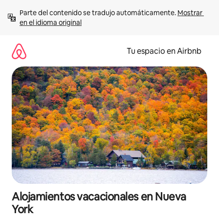
Ir
Parte del contenido se tradujo automáticamente. 
Mostrar 
al
en el idioma original
contenido
Tu espacio en Airbnb
Alojamientos vacacionales en Nueva
York