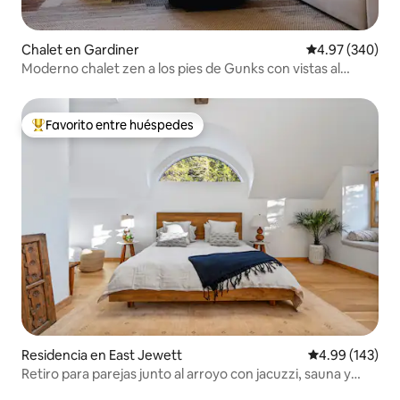
Chalet en Gardiner
Calificación pr
4.97 (340)
Moderno chalet zen a los pies de Gunks con vistas al
monte
Favorito entre huéspedes
De los mejores en Favorito entre huéspedes
Residencia en East Jewett
Calificación pr
4.99 (143)
Retiro para parejas junto al arroyo con jacuzzi, sauna y
más