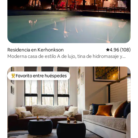
Residencia en Kerhonkson
Calificación pr
4.96 (108)
Moderna casa de estilo A de lujo, tina de hidromasaje y
nueva alberca climatizada
Favorito entre huéspedes
De los mejores en Favorito entre huéspedes