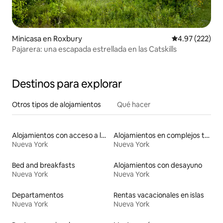
Minicasa en Roxbury
Calificación pr
4.97 (222)
Pajarera: una escapada estrellada en las Catskills
Destinos para explorar
Otros tipos de alojamientos
Qué hacer
Alojamientos con acceso a las pistas de esquí
Alojamientos en complejos turísticos
Nueva York
Nueva York
Bed and breakfasts
Alojamientos con desayuno
Nueva York
Nueva York
Departamentos
Rentas vacacionales en islas
Nueva York
Nueva York