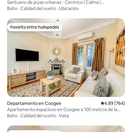
Santuario de joyas urbanas - Céntrico | Calma |
Comodidad
Baño
·
Calidad del sueño
·
Ubicación
Favorito entre huéspedes
Favorito entre huéspedes
Departamento en Coogee
Calificación pr
4.89 (764)
Apartamento espacioso en Coogee a 100 metros de la
playa
Baño
·
Calidad del sueño
·
Vista