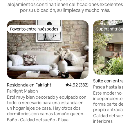
alojamientos con tina tienen calificaciones excelentes
por su ubicación, su limpieza y mucho más.
Favorito entre huéspedes
Superanfitrión
Favorito entre huéspedes
Superanfitrión
Suite con entrada
Residencia en Fairlight
Calificación promedio: 4.92 de 5
4.92 (332)
iente en Mosman
Pasea hasta la pla
Fairlight Maison
frondoso en Mos
Este moderno ap
Está muy bien decorado y equipado con
independiente de
todo lo necesario para una estancia en
forma parte de una
un hogar lejos de casa. Hay otros dos
propia entrada pri
dormitorios con camas tamaño queen.
dormitorio con ar
Calidad del sueño
Sala de estar independiente con una
Baño
·
Calidad del sueño
·
Playa
escritorio. La sala
interiores
acogedora chimenea y comedor para 6
estar combinada 