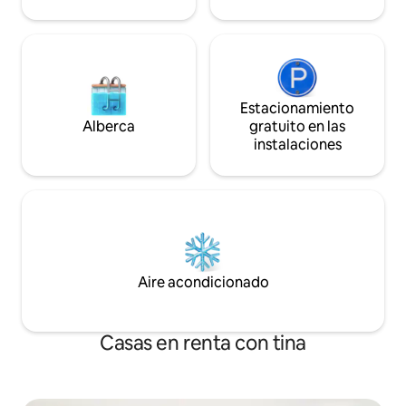
tendrán total privacidad. La casa está
autobús de cortesí
convenientemente ubicada a 10-20
puedes encontrar 
minutos a pie del famoso recinto de
http://mosmanrider.net/
Manly Beach, hogar de una multitud de
pequeña está equ
cafeterías, restaurantes y boutiques de
microondas/horno,
moda. Además, hay fácil acceso a
tostadora, jarra y 
Estacionamiento
actividades al aire libre, como
necesidad. En la t
Alberca
gratuito en las
senderismo y surf. Si no quieres caminar
barbacoa eléctrica. Si necesitas
instalaciones
de 10 a 20 minutos hasta Manly, hay un
dormitorio adicion
servicio de autobús gratuito local (Hop
Hay una habitación
Skip & Jump Bus) que te lleva
nivel al otro lado 
directamente a Manly Beach y al ferry de
para niños mayore
Manly. El autobús se detiene justo al otro
coste adicional.
lado de la calle delante de la casa y pasa
cada 30 minutos. Para ir a la ciudad
también hay una parada de autobús
Aire acondicionado
público a la vuelta de la esquina, pero te
sugerimos que hagas el pintoresco viaje
en ferry a través del puerto hasta Sídney
y estarás en el corazón de las
Casas en renta con tina
atracciones turísticas de Sídney. Si tienes
coche, puedes aparcar en la calle
delante de la casa. Siempre hay mucho
aparcamiento disponible. Fairlight La