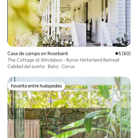
Casa de campo en Rosebank
Calificaci
5 (60)
The Cottage at Windaboo - Byron Hinterland Retreat
Calidad del sueño
·
Baño
·
Cerca
Favorito entre huéspedes
Favorito entre huéspedes