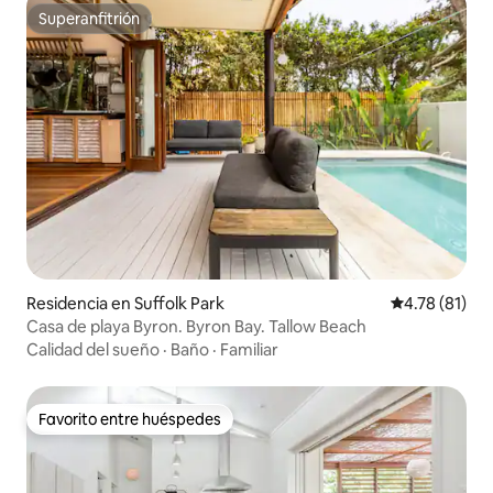
Superanfitrión
Superanfitrión
Residencia en Suffolk Park
Calificación 
4.78 (81)
Casa de playa Byron. Byron Bay. Tallow Beach
Calidad del sueño
·
Baño
·
Familiar
Favorito entre huéspedes
Favorito entre huéspedes