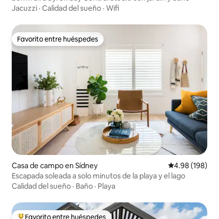
Jacuzzi
·
Calidad del sueño
·
Wifi
Favorito entre huéspedes
Favorito entre huéspedes
Casa de campo en Sídney
Calificación pr
4.98 (198)
Escapada soleada a solo minutos de la playa y el lago
Calidad del sueño
·
Baño
·
Playa
Favorito entre huéspedes