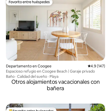
Favorito entre huéspedes
Favorito entre huéspedes
Departamento en Coogee
Calificación 
4.9 (147)
Espacioso refugio en Coogee Beach | Garaje privado
Baño
·
Calidad del sueño
·
Playa
Otros alojamientos vacacionales con
bañera
Favorito entre huéspedes