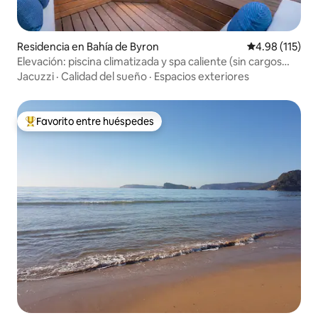
Residencia en Bahía de Byron
Calificación p
4.98 (115)
Elevación: piscina climatizada y spa caliente (sin cargos
adicionales)
Jacuzzi
·
Calidad del sueño
·
Espacios exteriores
Favorito entre huéspedes
De los mejores en Favorito entre huéspedes