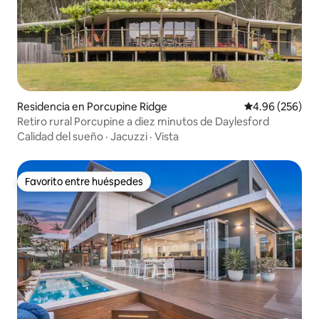
Residencia en Porcupine Ridge
Calificación pr
4.96 (256)
Retiro rural Porcupine a diez minutos de Daylesford
Calidad del sueño
·
Jacuzzi
·
Vista
Favorito entre huéspedes
Favorito entre huéspedes