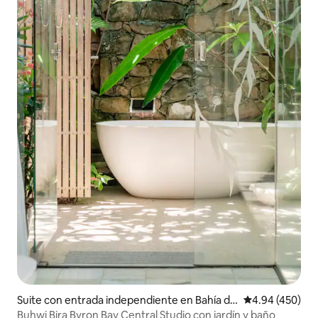
Suite con entrada independiente en Bahía de
Calificación pr
4.94 (450)
Byron
Buhwi Bira Byron Bay Central Studio con jardín y baño