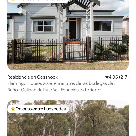
De los mejores en Favorito entre huéspedes
Residencia en Cessnock
Calificación p
4.96 (217)
Flamingo House: a siete minutos de las bodegas de
Hunter Valley
Baño
·
Calidad del sueño
·
Espacios exteriores
Favorito entre huéspedes
De los mejores en Favorito entre huéspedes