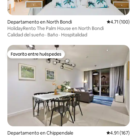
Departamento en North Bondi
Calificación p
4.71 (100)
HolidayRento The Palm House en North Bondi
Calidad del sueño
·
Baño
·
Hospitalidad
Favorito entre huéspedes
Favorito entre huéspedes
Departamento en Chippendale
Calificación p
4.91 (167)