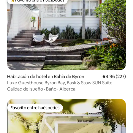
De los mejores en Favorito entre huéspedes
Habitación de hotel en Bahía de Byron
Calificación pr
4.96 (227)
Luxe Guesthouse Byron Bay, Bask & Stow SUN Suite.
Calidad del sueño
·
Baño
·
Alberca
Favorito entre huéspedes
Favorito entre huéspedes