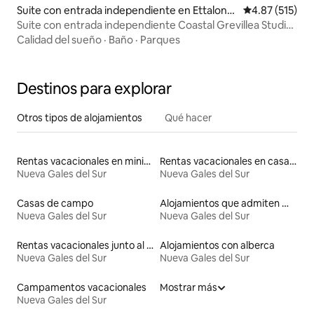
Suite con entrada independiente en Ettalong
Calificación p
4.87 (515)
Beach
Suite con entrada independiente Coastal Grevillea Studio
Retreat
Calidad del sueño
·
Baño
·
Parques
Destinos para explorar
Otros tipos de alojamientos
Qué hacer
Rentas vacacionales en minicasas
Rentas vacacionales en casas con inodoro de altura accesible
Nueva Gales del Sur
Nueva Gales del Sur
Casas de campo
Alojamientos que admiten mascotas
Nueva Gales del Sur
Nueva Gales del Sur
Rentas vacacionales junto al agua
Alojamientos con alberca
Nueva Gales del Sur
Nueva Gales del Sur
Campamentos vacacionales
Mostrar más
Nueva Gales del Sur