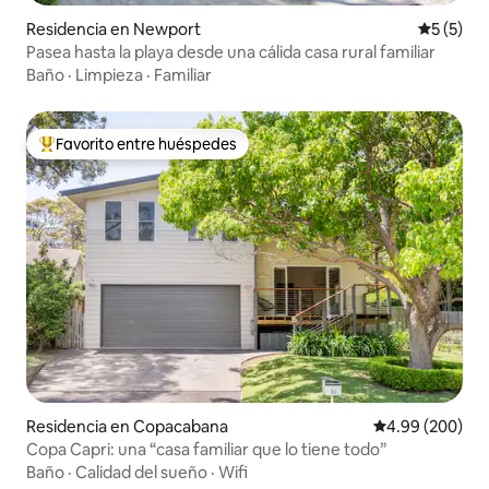
Residencia en Newport
Calificac
5 (5)
Pasea hasta la playa desde una cálida casa rural familiar
Baño
·
Limpieza
·
Familiar
Favorito entre huéspedes
De los mejores en Favorito entre huéspedes
Residencia en Copacabana
Calificación pr
4.99 (200)
Copa Capri: una “casa familiar que lo tiene todo”
Baño
·
Calidad del sueño
·
Wifi