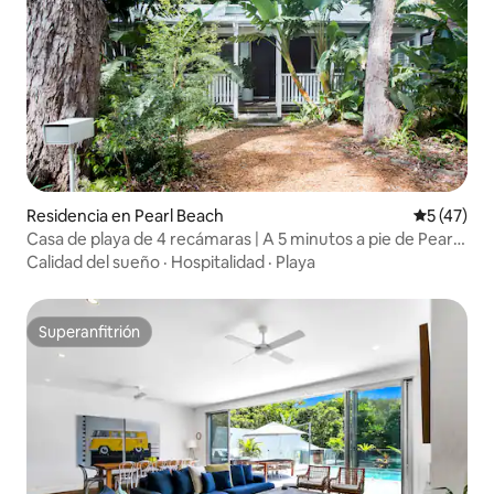
Residencia en Pearl Beach
Calificaci
5 (47)
Casa de playa de 4 recámaras | A 5 minutos a pie de Pearl
Beach
Calidad del sueño
·
Hospitalidad
·
Playa
Superanfitrión
Superanfitrión