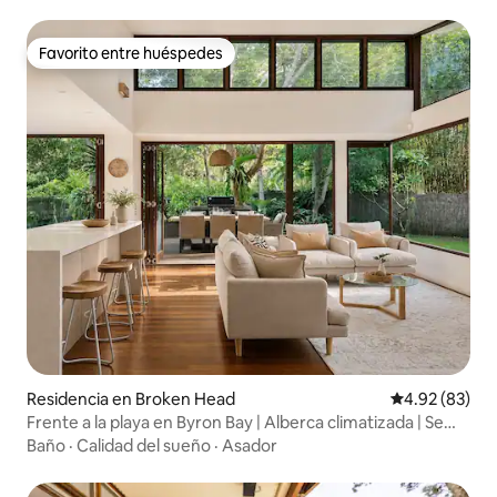
Favorito entre huéspedes
Favorito entre huéspedes
Residencia en Broken Head
Calificación p
4.92 (83)
Frente a la playa en Byron Bay | Alberca climatizada | Se
admiten mascotas
Baño
·
Calidad del sueño
·
Asador