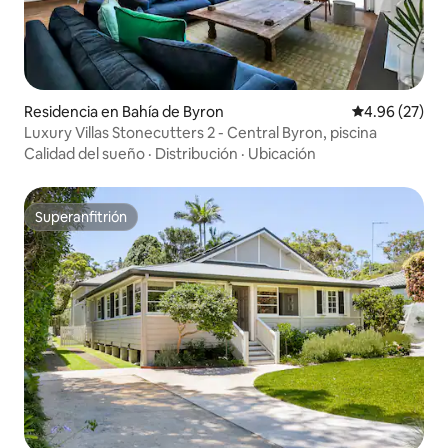
Residencia en Bahía de Byron
Calificación p
4.96 (27)
Luxury Villas Stonecutters 2 - Central Byron, piscina
Calidad del sueño
·
Distribución
·
Ubicación
Superanfitrión
Superanfitrión