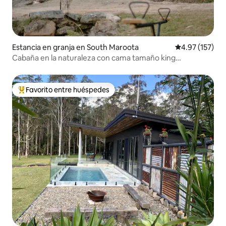
Estancia en granja en South Maroota
Calificación p
4.97 (157)
Cabaña en la naturaleza con cama tamaño king
«Countryside 100»
Favorito entre huéspedes
De los mejores en Favorito entre huéspedes