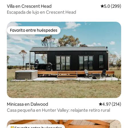
Villa en Crescent Head
Calificación p
5.0 (299)
Escapada de lujo en Crescent Head
Favorito entre huéspedes
Favorito entre huéspedes
Minicasa en Dalwood
Calificación p
4.97 (214)
Casa pequeña en Hunter Valley: relajante retiro rural