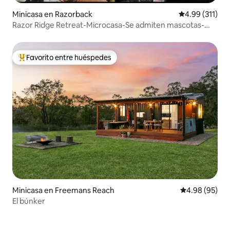
Minicasa en Razorback
Calificación p
4.99 (311)
Razor Ridge Retreat-Microcasa-Se admiten mascotas-
Vistas
Favorito entre huéspedes
De los mejores en Favorito entre huéspedes
Minicasa en Freemans Reach
Calificación p
4.98 (95)
El búnker