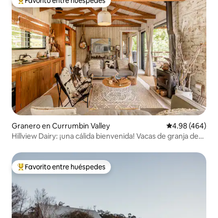
Favorito entre huéspedes
De los mejores en Favorito entre huéspedes
Granero en Currumbin Valley
Calificación pr
4.98 (464)
Hillview Dairy: ¡una cálida bienvenida! Vacas de granja de
las Tierras Altas
Favorito entre huéspedes
De los mejores en Favorito entre huéspedes