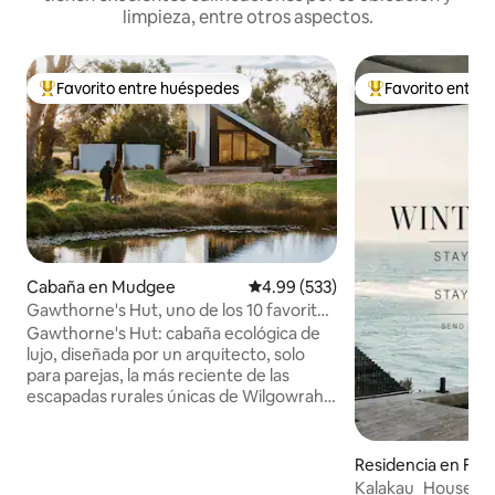
limpieza, entre otros aspectos.
Favorito entre huéspedes
Favorito entre
De los mejores en Favorito entre huéspedes
De los mejores en
Cabaña en Mudgee
Calificación promedio: 4.99 de 5
4.99 (533)
Gawthorne's Hut, uno de los 10 favoritos
del MUNDO.
Gawthorne's Hut: cabaña ecológica de
lujo, diseñada por un arquitecto, solo
para parejas, la más reciente de las
escapadas rurales únicas de Wilgowrah,
incluidas Wilgowrah Church y Tom's
Cottage. Construida para capturar
impresionantes vistas, ofrece a los
Residencia en For
huéspedes paz, privacidad y una
ch
Kalakau_House