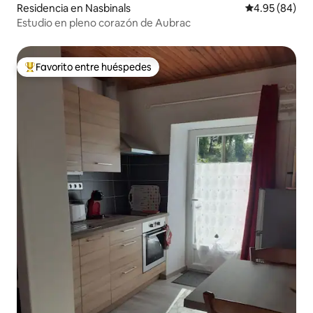
Residencia en Nasbinals
Calificación p
4.95 (84)
Estudio en pleno corazón de Aubrac
Favorito entre huéspedes
De los mejores en Favorito entre huéspedes