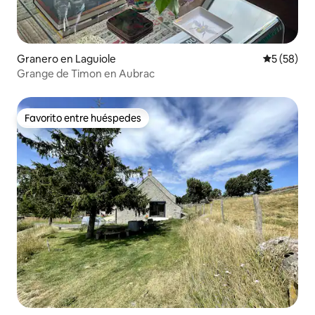
Granero en Laguiole
Calificaci
5 (58)
Grange de Timon en Aubrac
Favorito entre huéspedes
Favorito entre huéspedes