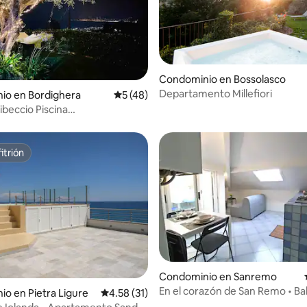
Condominio en Bossolasco
 4.54 de 5; 13 evaluaciones
Departamento Millefiori
io en Bordighera
Calificación promedio: 5 de 5; 48 evaluac
5 (48)
Libeccio Piscina
bikesGardenSpa
itrión
itrión
dio: 5 de 5; 3 evaluaciones
Condominio en Sanremo
En el corazón de San Remo • Ba
o en Pietra Ligure
Calificación promedio: 4.58 de 5; 31 evaluac
4.58 (31)
Registro de llegada autónomo