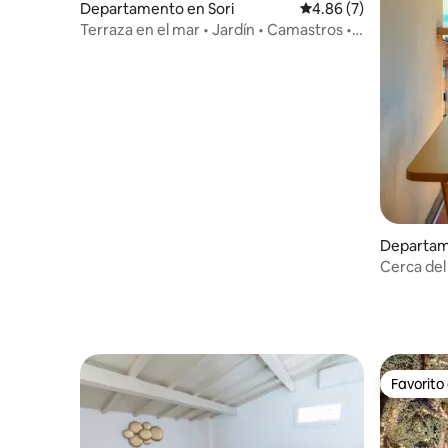
Departamento en Sori
Calificación promedio
4.86 (7)
Terraza en el mar • Jardín • Camastros •
Aire acondicionado • Tilo Sori
Departam
Cerca del 
aire acon
Favorito
Favorito