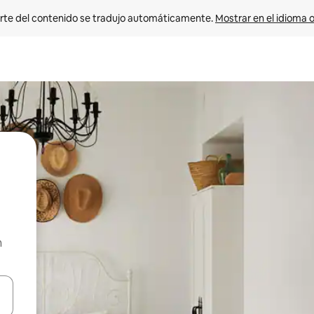
rte del contenido se tradujo automáticamente. 
Mostrar en el idioma o
n
vegar usando las teclas de las flechas hacia arriba y hacia abajo, o b