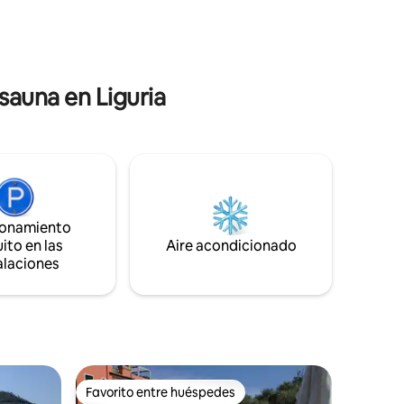
turístico: 1 euro por persona para las
... En el
primeras 7 noches, excepto los niños
 solo 10
menores de 12 años
l
iento
uito al
sauna en Liguria
ionamiento
ito en las
Aire acondicionado
alaciones
Favorito entre huéspedes
Favorito entre huéspedes