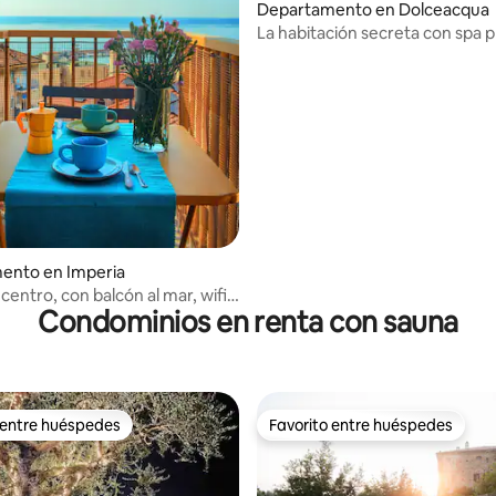
: 4.86 de 5; 7 evaluaciones
Departamento en Dolceacqua
La habitación secreta con spa 
ento en Imperia
centro, con balcón al mar, wifi y
Condominios en renta con sauna
dicionado
 entre huéspedes
Favorito entre huéspedes
 entre huéspedes
Favorito entre huéspedes