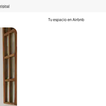
riginal
Tu espacio en Airbnb
ien tocando y deslizando la pantalla.