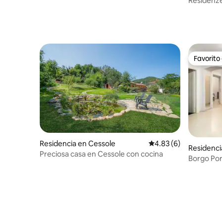
Residenze
Favorito
Favorito
Residencia en Cessole
Calificación promedio
4.83 (6)
Residenc
Preciosa casa en Cessole con cocina
Borgo Por