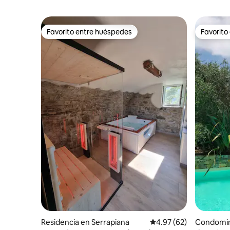
Favorito entre huéspedes
Favorito
Favorito entre huéspedes
Favorito
Residencia en Serrapiana
Calificación promedio:
4.97 (62)
Condomin