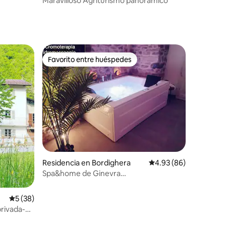
Maravilloso Agriturismo panorámico
Favorito entre huéspedes
re huéspedes
Favorito entre huéspedes
iones
Residencia en Bordighera
Calificación promedio:
4.93 (86)
Spa&home de Ginevra
it008008c2lrf8kedd
Calificación promedio: 5 de 5; 38 evaluaciones
5 (38)
privada-