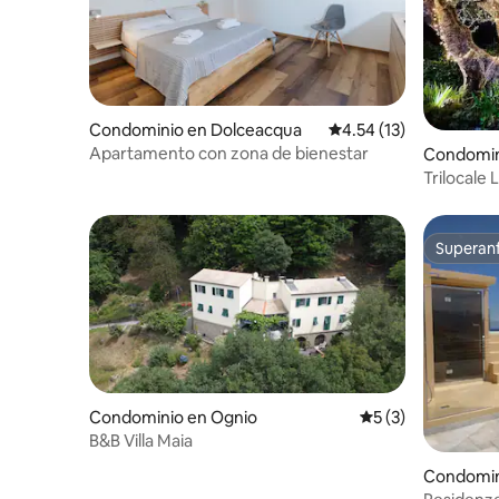
Condominio en Dolceacqua
Calificación promedio:
4.54 (13)
Apartamento con zona de bienestar
Condomin
Trilocale 
IdromasE
Superanf
Superanf
Condominio en Ognio
Calificación prome
5 (3)
B&B Villa Maia
Condomini