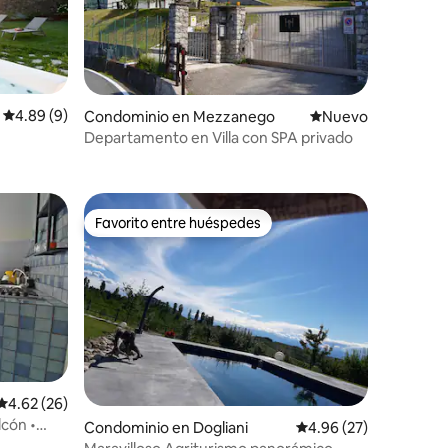
Calificación promedio: 4.89 de 5; 9 evaluaciones
4.89 (9)
Condominio en Mezzanego
Nuevo alojamiento
Nuevo
Departamento en Villa con SPA privado
iones
Favorito entre huéspedes
Favorito entre huéspedes
Calificación promedio: 4.62 de 5; 26 evaluaciones
4.62 (26)
lcón •
iones
Condominio en Dogliani
Calificación promedio:
4.96 (27)