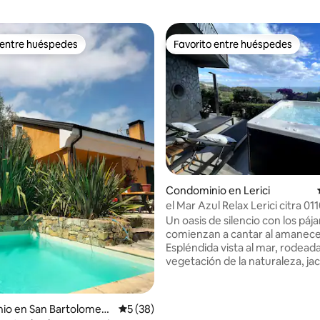
 entre huéspedes
Favorito entre huéspedes
 entre huéspedes
Favorito entre huéspedes
Condominio en Lerici
el Mar Azul Relax Lerici citra 011
0746
Un oasis de silencio con los páj
comienzan a cantar al amanece
Espléndida vista al mar, rodeada
vegetación de la naturaleza, jac
sauna privada para uso exclusiv
apartamento donde puedes pa
momentos románticos e inolvid
 4.97 de 5; 62 evaluaciones
io en San Bartolomeo
Calificación promedio: 5 de 5; 38 evaluac
5 (38)
Junto al complejo de playa La Ba