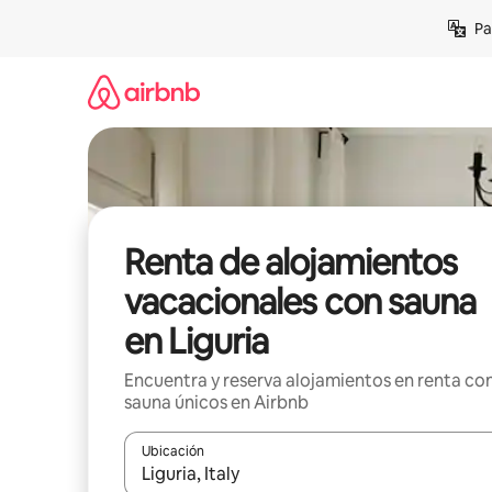
Ir
Pa
al
contenido
Renta de alojamientos
vacacionales con sauna
en Liguria
Encuentra y reserva alojamientos en renta co
sauna únicos en Airbnb
Ubicación
Cuando los resultados estén disponibles, podrás na