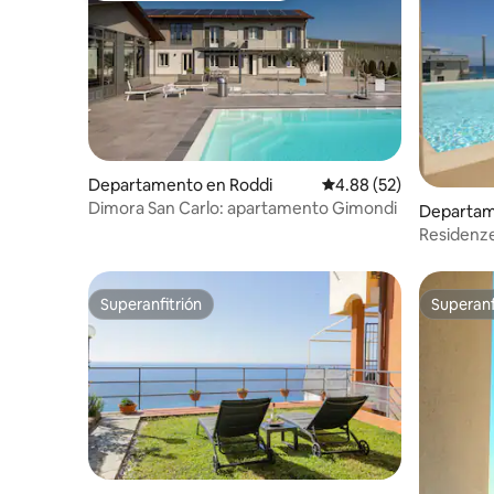
Departamento en Roddi
Calificación promedio:
4.88 (52)
Dimora San Carlo: apartamento Gimondi
Departame
Residenze
vista al m
Superanfitrión
Superanf
Superanfitrión
Superanf