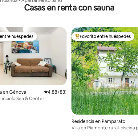
 Iolanda - Apartamento Sand
Casas en renta con sauna
 entre huéspedes
Favorito entre huéspedes
 entre huéspedes
De los mejores en Favorito ent
: 4.83 de 5; 6 evaluaciones
ia en Génova
Calificación promedio: 4.88 de 5; 83 evaluac
4.88 (83)
ticciolo Sea & Center
Residencia en Pamparato
Villa en Piamonte rural-piscina 
hidromasaje-sauna