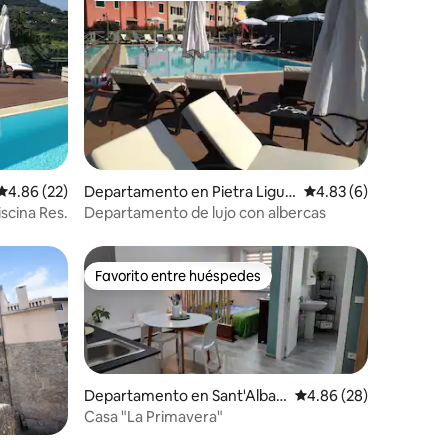
iones
Calificación promedio: 4.86 de 5; 22 evaluaciones
4.86 (22)
Departamento en Pietra Ligur
Calificación promedio
4.83 (6)
e
iscina Res.
Departamento de lujo con albercas
Favorito entre huéspedes
Favorito entre huéspedes
Departamento en Sant'Alban
Calificación promedio:
4.86 (28)
o Stura
Casa "La Primavera"