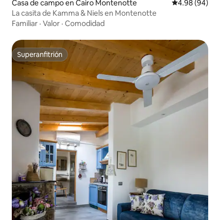
Casa de campo en Cairo Montenotte
Calificación p
4.98 (94)
La casita de Kamma & Niels en Montenotte
Familiar
·
Valor
·
Comodidad
Superanfitrión
Superanfitrión