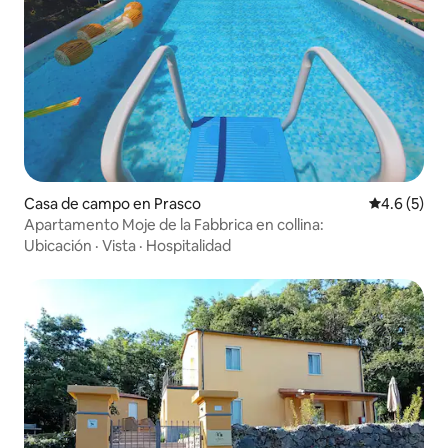
Casa de campo en Prasco
Calificació
4.6 (5)
Apartamento Moje de la Fabbrica en collina:
Ubicación
·
Vista
·
Hospitalidad