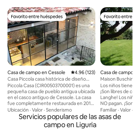
Favorito entre huéspedes
Favorito entre h
Favorito entre huéspedes
Favorito entre h
Casa de campo en Cessole
Calificación promedio: 4.96 de 5
4.96 (123)
Casa de campo en
Casa Piccola casa histórica de diseño
Maison Buschin, un
para 2
Piccola Casa (CIR00503700001) es una
Los niños tienen 1
pequeña casa de pueblo antigua ubicada
¡Son libres de corr
en el casco antiguo de Cessole. La casa
Langhe! Los niños
fue completamente restaurada en 2018
NO pagan. ¡Son lib
y transformada en una pequeña joya de
disfrutar de Langhe! Nos encanta
Ubicación
·
Valor
·
Senderismo
Familiar
·
Valor
·
Ca
diseño. La casa cautiva con su atmósfera
Servicios populares de las asas de
perros de cualqui
única y combina el confort con el diseño
cuando se compor
campo en Liguria
y la tecnología moderna. La calefacción
limpieza adicional 
por suelo radiante y la chimenea
de animales en la 
proporcionan una gran comodidad.
toda la estancia) 