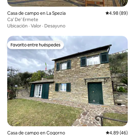
Casa de campo en La Spezia
Calificación p
4.98 (89)
Ca' De' Ermete
Ubicación
·
Valor
·
Desayuno
Favorito entre huéspedes
Favorito entre huéspedes
Casa de campo en Cogorno
Calificación p
4.89 (46)