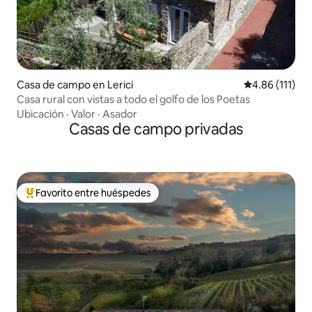
Casa de campo en Lerici
Calificación p
4.86 (111)
Casa rural con vistas a todo el golfo de los Poetas
Ubicación
·
Valor
·
Asador
Casas de campo privadas
Favorito entre huéspedes
De los mejores en Favorito entre huéspedes