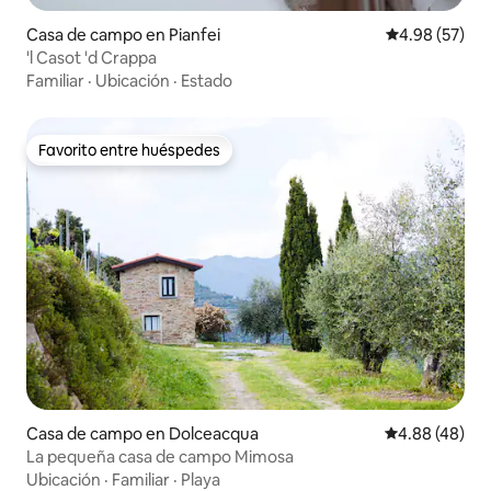
Casa de campo en Pianfei
Calificación p
4.98 (57)
'l Casot 'd Crappa
Familiar
·
Ubicación
·
Estado
Favorito entre huéspedes
Favorito entre huéspedes
Casa de campo en Dolceacqua
Calificación p
4.88 (48)
La pequeña casa de campo Mimosa
Ubicación
·
Familiar
·
Playa