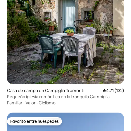
Casa de campo en Campiglia Tramonti
Calificación p
4.71 (132)
Pequeña iglesia romántica en la tranquila Campiglia.
Familiar
·
Valor
·
Ciclismo
Favorito entre huéspedes
Favorito entre huéspedes