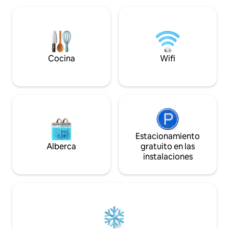
¡También es una alternativa real como
perros de cualqui
lugar de trabajo! La casa es digna de un
buen comportamie
viaje en cualquier época del año. El mar y
limpieza por la pr
las montañas a la vuelta de la esquina.
casa (20 € por la d
estancia).
Cocina
Wifi
Estacionamiento
Alberca
gratuito en las
instalaciones