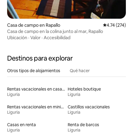
Casa de campo en Rapallo
Calificación p
4.74 (274)
Casa de campo en la colina junto al mar, Rapallo
Ubicación
·
Valor
·
Accesibilidad
Destinos para explorar
Otros tipos de alojamientos
Qué hacer
Rentas vacacionales en casas adosadas
Hoteles boutique
Liguria
Liguria
Rentas vacacionales en minicasas
Castillos vacacionales
Liguria
Liguria
Casas en renta
Renta de barcos
Liguria
Liguria