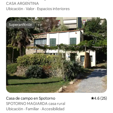
CASA ARGENTINA
Ubicación
·
Valor
·
Espacios interiores
Superanfitrión
Superanfitrión
Casa de campo en Spotorno
Calificación
4.6 (25)
SPOTORNO MAGIARDA casa rural
Ubicación
·
Familiar
·
Accesibilidad