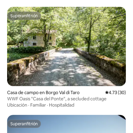
Superanfitrión
Superanfitrión
Casa de campo en Borgo Val di Taro
Calificación 
4.73 (30)
WWF Oasis "Casa del Ponte", a secluded cottage
Ubicación
·
Familiar
·
Hospitalidad
Superanfitrión
Superanfitrión