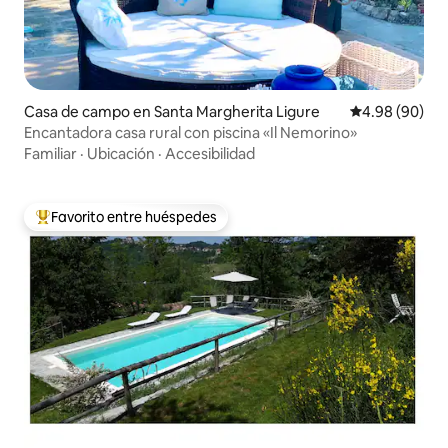
Casa de campo en Santa Margherita Ligure
Calificación p
4.98 (90)
Encantadora casa rural con piscina «Il Nemorino»
Familiar
·
Ubicación
·
Accesibilidad
Favorito entre huéspedes
De los mejores en Favorito entre huéspedes