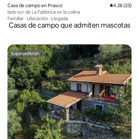
Casa de campo en Prasco
Calificación 
4.26 (23)
lado sur de La Fabbrica en la colina
Familiar
·
Ubicación
·
Llegada
Casas de campo que admiten mascotas
Superanfitrión
Superanfitrión