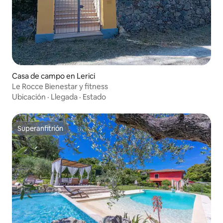
Casa de campo en Lerici
Le Rocce Bienestar y fitness
Ubicación
·
Llegada
·
Estado
Superanfitrión
Superanfitrión