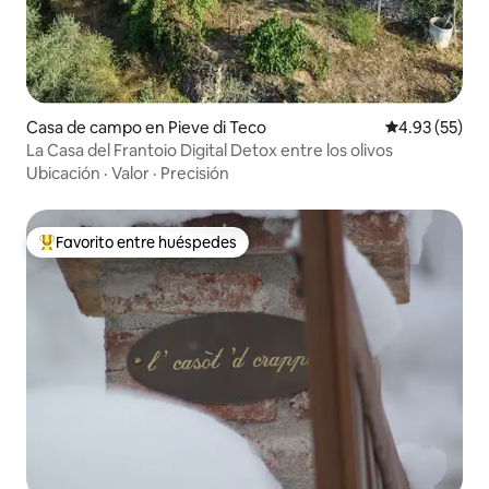
Casa de campo en Pieve di Teco
Calificación 
4.93 (55)
La Casa del Frantoio Digital Detox entre los olivos
Ubicación
·
Valor
·
Precisión
Favorito entre huéspedes
De los mejores en Favorito entre huéspedes