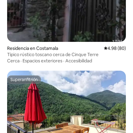
Residencia en Costamala
Calificación p
4.98 (80)
Típico rústico toscano cerca de Cinque Terre
Cerca
·
Espacios exteriores
·
Accesibilidad
Superanfitrión
Superanfitrión