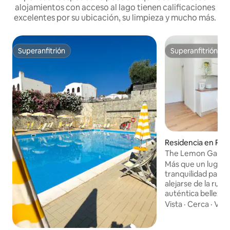
alojamientos con acceso al lago tienen calificaciones
excelentes por su ubicación, su limpieza y mucho más.
Superanfitrión
Superanfitrión
Superanfitrión
Superanfitrión
Residencia en Rec
The Lemon Garde
Más que un lugar, 
tranquilidad para 
alejarse de la rutin
auténtica belleza d
Nuestra casa inde
Vista
·
Cerca
·
Valo
recientemente ren
White & Woods, s