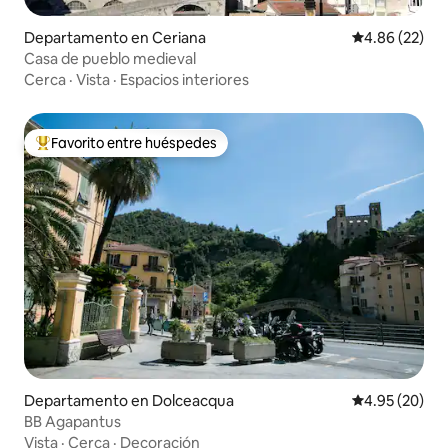
Departamento en Ceriana
Calificación p
4.86 (22)
Casa de pueblo medieval
Cerca
·
Vista
·
Espacios interiores
Favorito entre huéspedes
De los mejores en Favorito entre huéspedes
Departamento en Dolceacqua
Calificación p
4.95 (20)
BB Agapantus
Vista
·
Cerca
·
Decoración