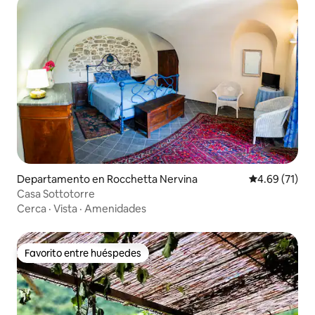
Departamento en Rocchetta Nervina
Calificación 
4.69 (71)
Casa Sottotorre
Cerca
·
Vista
·
Amenidades
Favorito entre huéspedes
Favorito entre huéspedes