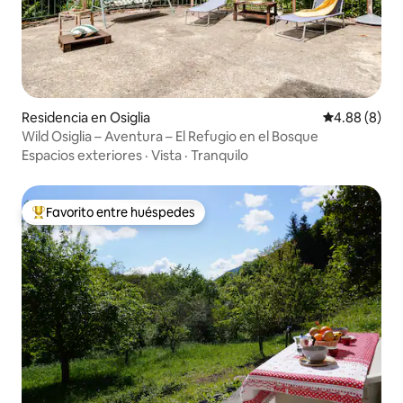
Residencia en Osiglia
Calificación
4.88 (8)
Wild Osiglia – Aventura – El Refugio en el Bosque
Espacios exteriores
·
Vista
·
Tranquilo
Favorito entre huéspedes
De los mejores en Favorito entre huéspedes