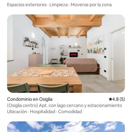
Espacios exteriores
·
Limpieza
·
Moverse por la zona
Condominio en Osiglia
Calificació
4.8 (5)
(Osiglia centro) Apt. con lago cercano y estacionamiento
Ubicación
·
Hospitalidad
·
Comodidad