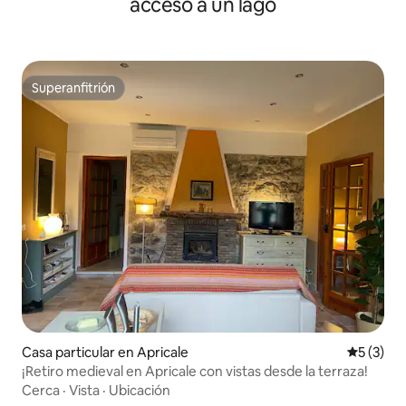
acceso a un lago
Superanfitrión
Superanfitrión
Casa particular en Apricale
Calificac
5 (3)
¡Retiro medieval en Apricale con vistas desde la terraza!
Cerca
·
Vista
·
Ubicación