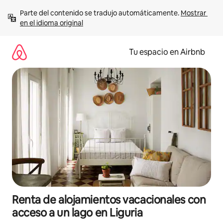
Ir
Parte del contenido se tradujo automáticamente. 
Mostrar 
al
en el idioma original
contenido
Tu espacio en Airbnb
Renta de alojamientos vacacionales con
acceso a un lago en Liguria