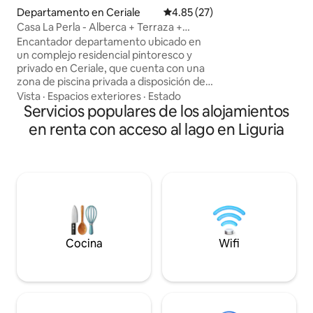
Testana rodeada d
Departamento en Ceriale
Calificación promedio: 4.85 de 
4.85 (27)
minutos en coche 
Casa La Perla - Alberca + Terraza +
cerca de Camogli,
Estacionamiento
Encantador departamento ubicado en
Rapallo y Portofin
un complejo residencial pintoresco y
relajarte en un a
privado en Ceriale, que cuenta con una
acogedor. Nos encantará recibirte para
zona de piscina privada a disposición de
que experimentes l
los huéspedes durante los meses de julio
de Liguria, con el 
Vista
·
Espacios exteriores
·
Estado
y agosto (con posibilidad de ampliar el
Servicios populares de los alojamientos
relajación.
periodo de apertura del 20 de junio al 6
en renta con acceso al lago en Liguria
de septiembre). - A 200 metros del
parque acuático Le Caravelle. - A 800
metros del mar. A 3 km de Albenga - A 15
minutos del centro de Alassio La
propiedad está totalmente equipada
con todas las comodidades. También se
incluye un espacio de estacionamiento
privado sin costo adicional.
Cocina
Wifi