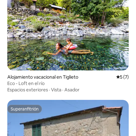
Alojamiento vacacional en Tiglieto
Calificac
5 (7)
Eco - Loft en el río
Espacios exteriores
·
Vista
·
Asador
Superanfitrión
Superanfitrión