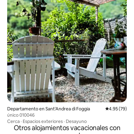
Departamento en Sant'Andrea di Foggia
Calificación p
4.95 (79)
único 010046
Cerca
·
Espacios exteriores
·
Desayuno
Otros alojamientos vacacionales con