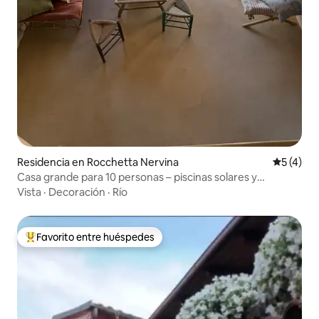
Residencia en Rocchetta Nervina
Calificac
5 (4)
Casa grande para 10 personas – piscinas solares y
naturales
Vista
·
Decoración
·
Río
Favorito entre huéspedes
De los mejores en Favorito entre huéspedes