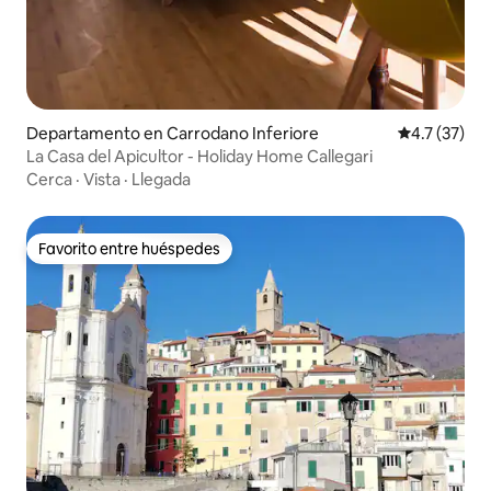
Departamento en Carrodano Inferiore
Calificación
4.7 (37)
La Casa del Apicultor - Holiday Home Callegari
Cerca
·
Vista
·
Llegada
Favorito entre huéspedes
Favorito entre huéspedes