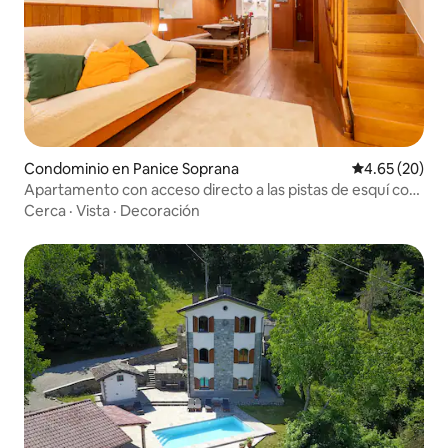
Condominio en Panice Soprana
Calificación p
4.65 (20)
Apartamento con acceso directo a las pistas de esquí con
garaje
Cerca
·
Vista
·
Decoración