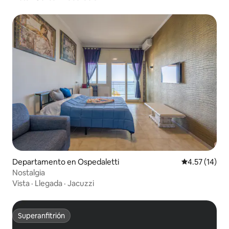
Departamento en Ospedaletti
Calificación 
4.57 (14)
Nostalgia
Vista
·
Llegada
·
Jacuzzi
Superanfitrión
Superanfitrión