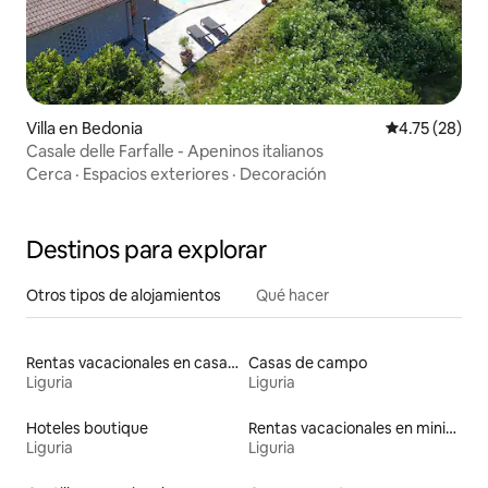
Villa en Bedonia
Calificación 
4.75 (28)
Casale delle Farfalle - Apeninos italianos
Cerca
·
Espacios exteriores
·
Decoración
Destinos para explorar
Otros tipos de alojamientos
Qué hacer
Rentas vacacionales en casas adosadas
Casas de campo
Liguria
Liguria
Hoteles boutique
Rentas vacacionales en minicasas
Liguria
Liguria