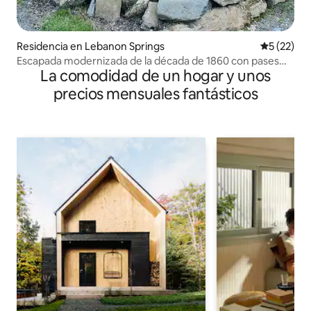
Residencia en Lebanon Springs
Calificaci
5 (22)
Escapada modernizada de la década de 1860 con pases
La comodidad de un hogar y unos
para el lago Queechy*
precios mensuales fantásticos