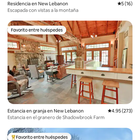
Residencia en New Lebanon
Calificaci
5 (16)
Escapada con vistas a la montaña
Favorito entre huéspedes
Favorito entre huéspedes
Estancia en granja en New Lebanon
Calificación pr
4.95 (273)
Estancia en el granero de Shadowbrook Farm
Favorito entre huéspedes
De los mejores en Favorito entre huéspedes