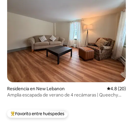
Residencia en New Lebanon
Calificación
4.8 (20)
Amplia escapada de verano de 4 recámaras | Queechy
Lake Passes
Favorito entre huéspedes
De los mejores en Favorito entre huéspedes