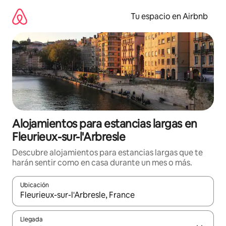
Ir
al
Tu espacio en Airbnb
contenido
Alojamientos para estancias largas en
Fleurieux-sur-l'Arbresle
Descubre alojamientos para estancias largas que te
harán sentir como en casa durante un mes o más.
Ubicación
Cuando los resultados estén disponibles, podrás navegar usando l
Llegada