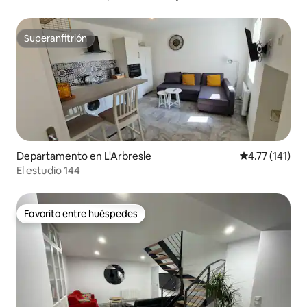
Superanfitrión
Superanfitrión
Departamento en L'Arbresle
Calificación p
4.77 (141)
El estudio 144
Favorito entre huéspedes
Favorito entre huéspedes