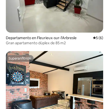
Departamento en Fleurieux-sur-l'Arbresle
Calificac
5 (6)
Gran apartamento dúplex de 85 m2
Superanfitrión
Superanfitrión