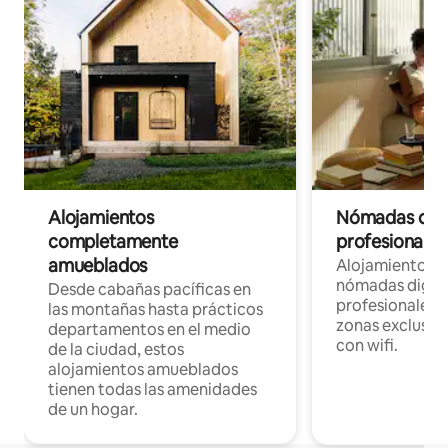
Alojamientos
Nómadas digit
completamente
profesionales 
amueblados
Alojamientos 
nómadas digita
Desde cabañas pacíficas en
profesionales d
las montañas hasta prácticos
zonas exclusiva
departamentos en el medio
con wifi.
de la ciudad, estos
alojamientos amueblados
tienen todas las amenidades
de un hogar.