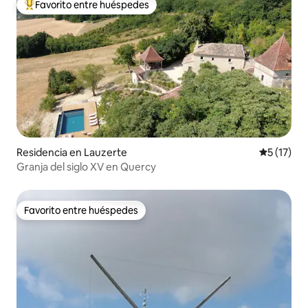
Favorito entre huéspedes
De los mejores en Favorito entre huéspedes
Residencia en Lauzerte
Calificaci
5 (17)
Granja del siglo XV en Quercy
Favorito entre huéspedes
Favorito entre huéspedes