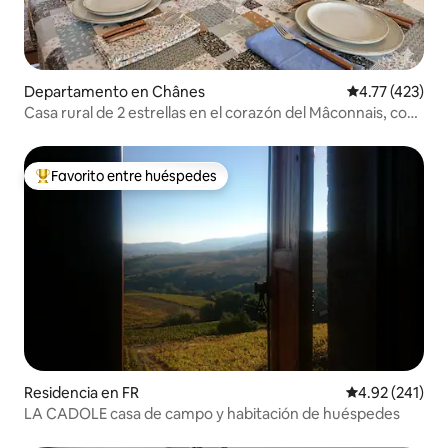
Departamento en Chânes
Calificación p
4.77 (423)
Casa rural de 2 estrellas en el corazón del Mâconnais, con
patio cerrado.
Favorito entre huéspedes
De los mejores en Favorito entre huéspedes
Residencia en FR
Calificación p
4.92 (241)
LA CADOLE casa de campo y habitación de huéspedes