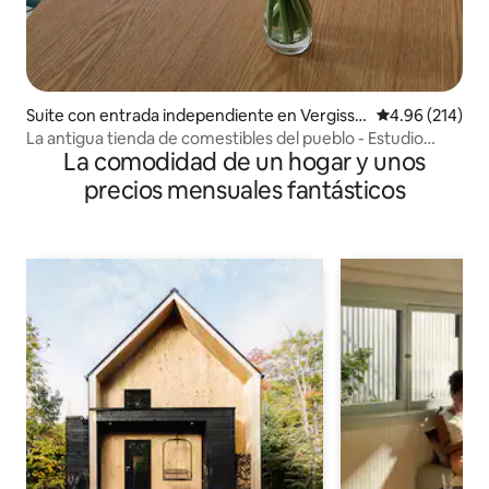
Suite con entrada independiente en Vergisso
Calificación pr
4.96 (214)
n
La antigua tienda de comestibles del pueblo - Estudio
La comodidad de un hogar y unos
independiente
precios mensuales fantásticos