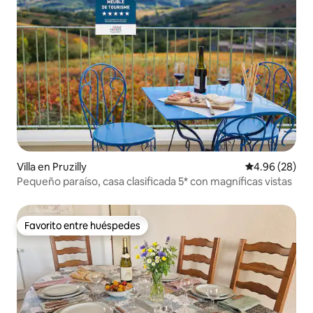
Villa en Pruzilly
Calificación p
4.96 (28)
Pequeño paraíso, casa clasificada 5* con magníficas vistas
Favorito entre huéspedes
Favorito entre huéspedes