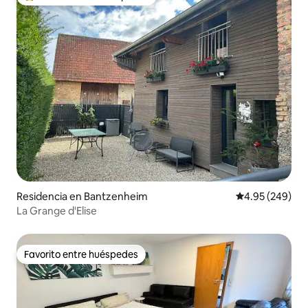
De los mejores en Favorito entre huéspedes
Residencia en Bantzenheim
Calificación pr
4.95 (249)
La Grange d'Elise
Favorito entre huéspedes
Favorito entre huéspedes