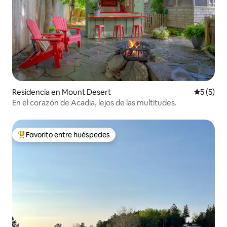
Residencia en Mount Desert
Calificac
5 (5)
En el corazón de Acadia, lejos de las multitudes.
Favorito entre huéspedes
De los mejores en Favorito entre huéspedes