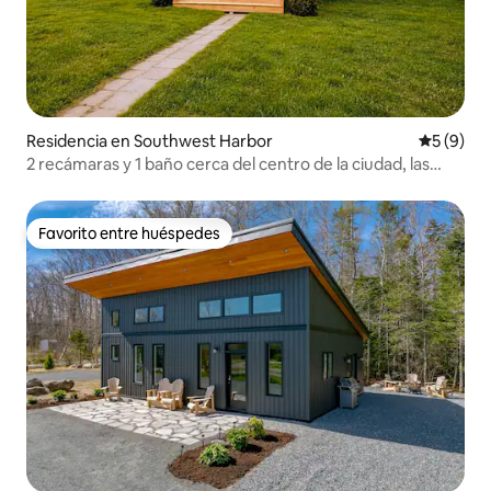
Residencia en Southwest Harbor
Calificac
5 (9)
2 recámaras y 1 baño cerca del centro de la ciudad, las
montañas y los restaurantes
Favorito entre huéspedes
Favorito entre huéspedes