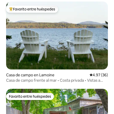
Favorito entre huéspedes
De los mejores en Favorito entre huéspedes
Casa de campo en Lamoine
Calificación p
4.97 (36)
Casa de campo frente al mar • Costa privada • Vistas a
Acadia
Favorito entre huéspedes
Favorito entre huéspedes