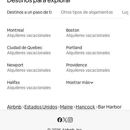
Destinos para explorar
Destinos a un paso de ti
Otros tipos de alojamientos
Lug
Montreal
Boston
Alquileres vacacionales
Alquileres vacacionales
Ciudad de Quebec
Portland
Alquileres vacacionales
Alquileres vacacionales
Newport
Providence
Alquileres vacacionales
Alquileres vacacionales
Halifax
Mostrar más
Alquileres vacacionales
Airbnb
Estados Unidos
Maine
Hancock
Bar Harbor