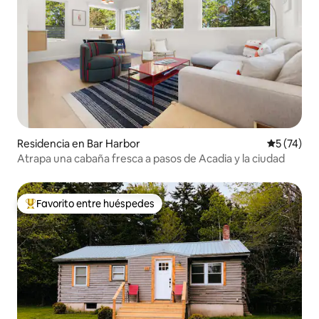
Residencia en Bar Harbor
Calificaci
5 (74)
Atrapa una cabaña fresca a pasos de Acadia y la ciudad
Favorito entre huéspedes
De los mejores en Favorito entre huéspedes