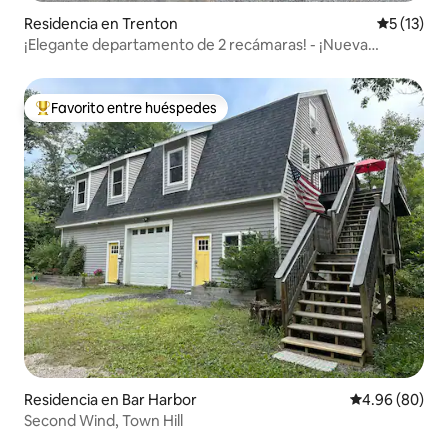
Residencia en Trenton
Calificaci
5 (13)
¡Elegante departamento de 2 recámaras! - ¡Nueva
construcción de 2026! - [Bayside Cottage]
Favorito entre huéspedes
De los mejores en Favorito entre huéspedes
Residencia en Bar Harbor
Calificación p
4.96 (80)
Second Wind, Town Hill