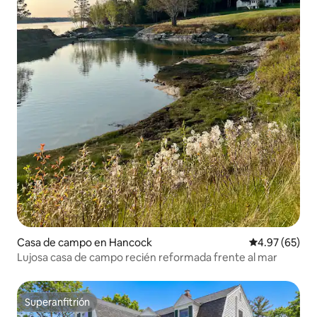
Casa de campo en Hancock
Calificación p
4.97 (65)
Lujosa casa de campo recién reformada frente al mar
Superanfitrión
Superanfitrión