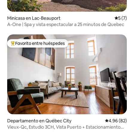
Minicasa en Lac-Beauport
Calificac
5 (7)
A-One | Spa y vista espectacular a 25 minutos de Quebec
Favorito entre huéspedes
De los mejores en Favorito entre huéspedes
Departamento en Québec City
Calificación p
4.96 (82)
Vieux-Qc, Estudio 3CH, Vista Puerto + Estacionamiento
Gratuito