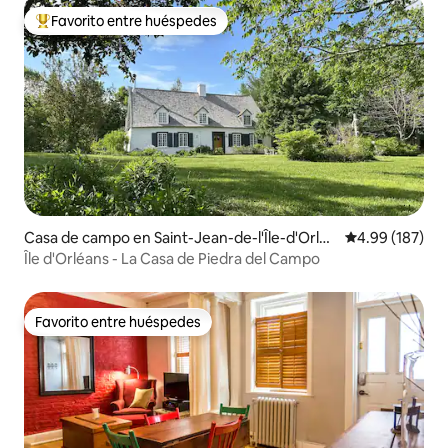
Favorito entre huéspedes
De los mejores en Favorito entre huéspedes
Casa de campo en Saint-Jean-de-l'Île-d'Orléa
Calificación pr
4.99 (187)
ns
Île d'Orléans - La Casa de Piedra del Campo
Favorito entre huéspedes
Favorito entre huéspedes