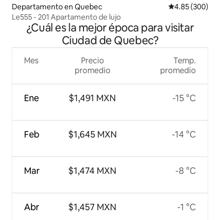
Departamento en Quebec
Calificación pr
4.85 (300)
Le555 - 201 Apartamento de lujo
¿Cuál es la mejor época para visitar
Ciudad de Quebec?
Mes
Precio
Temp.
promedio
promedio
Ene
$1,491 MXN
-15 °C
Feb
$1,645 MXN
-14 °C
Mar
$1,474 MXN
-8 °C
Abr
$1,457 MXN
-1 °C