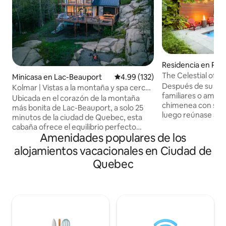
Residencia en Po
The Celestial of Po
Minicasa en Lac-Beauport
Calificación promedio: 4.99 de 5
4.99 (132)
bosque
Después de su día
Kolmar | Vistas a la montaña y spa cerca
familiares o amigo
de la ciudad de Quebec
Ubicada en el corazón de la montaña
chimenea con su ap
más bonita de Lac-Beauport, a solo 25
luego reúnase alr
minutos de la ciudad de Quebec, esta
comedor, en medio
cabaña ofrece el equilibrio perfecto
Algunos no serán c
Amenidades populares de los
entre naturaleza y comodidad. Ubicado
gran baño seguido 
en Domaine Le Maelström, disfruta de
alojamientos vacacionales en Ciudad de
pantalla grande y 
actividades como senderismo, ciclismo
Quebec
cabeza para un su
de montaña, raquetas de nieve, esquí o
de los acogedores
yoga en la espaciosa terraza con una
¡Mientras que los
hamaca incorporada. Perfecto para los
preferirán termina
amantes del aire libre y aquellos que
jacuzzi subterrán
buscan tranquilidad. Relájate, recarga
bosque! Para obte
energías y sumérgete en la belleza de la
haz clic en "Ver má
naturaleza. Un verdadero refugio de