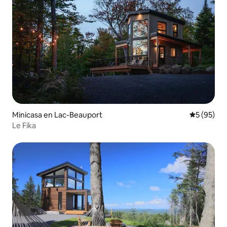
Minicasa en Lac-Beauport
Calificaci
5 (95)
Le Fika