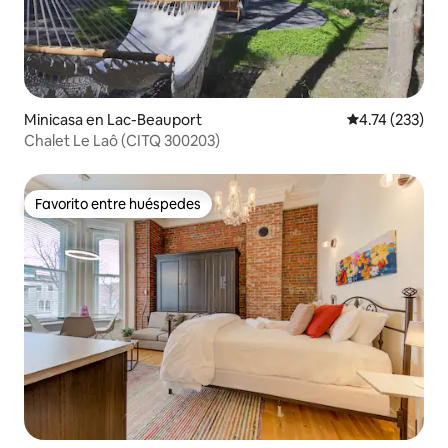
Minicasa en Lac-Beauport
Calificación p
4.74 (233)
Chalet Le Laô (CITQ 300203)
Favorito entre huéspedes
Favorito entre huéspedes