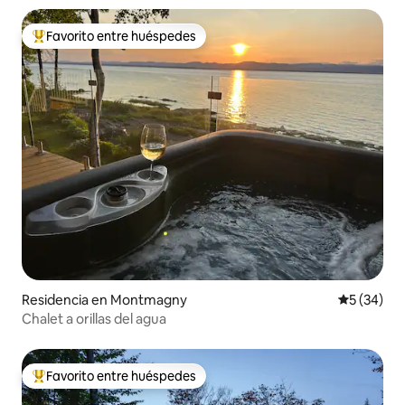
Favorito entre huéspedes
De los mejores en Favorito entre huéspedes
Residencia en Montmagny
Calificaci
5 (34)
Chalet a orillas del agua
Favorito entre huéspedes
De los mejores en Favorito entre huéspedes