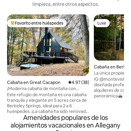
limpieza, entre otros aspectos.
Favorito entre huéspedes
Luxe
De los mejores en Favorito entre huéspedes
Luxe
Cabaña en Berkele
La única propieda
Virginia Occidenta
IG @montevistawv Escapada de l
Cabaña en Great Cacapon
Calificación promedio: 4.97 de 
4.97 (38)
diseñada profesi
¡Moderna cabaña de montaña con
alquileres de cort
jacuzzi!
Este refugio de montaña es una cabaña
panorámica🏔️ mas
tranquila y elegante en 5 acres cerca de
Campo de prácticas 
Berkeley Springs, ideal para 2 a 6
Pickleball, balonces
huéspedes. ¡La cabaña ha sido renovada
Minidisco 🎮 PlayS
Amenidades populares de los
con buen gusto con una cocina
6 personas Sonido
completa, jacuzzi, estación de trabajo
partes Cargador de
alojamientos vacacionales en Allegany
remoto con WiFi de alta velocidad y una
de🔋 nivel 2 Ruta 