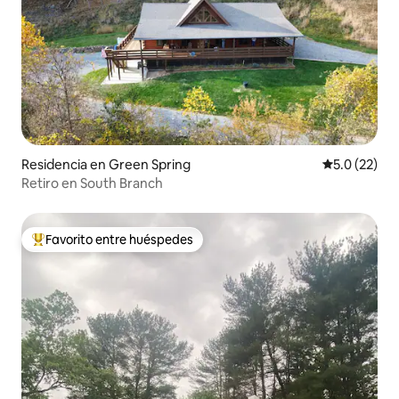
Residencia en Green Spring
Calificación
5.0 (22)
Retiro en South Branch
Favorito entre huéspedes
De los mejores en Favorito entre huéspedes