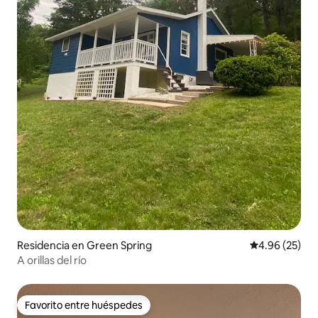
Residencia en Green Spring
Calificación p
4.96 (25)
A orillas del río
Favorito entre huéspedes
Favorito entre huéspedes