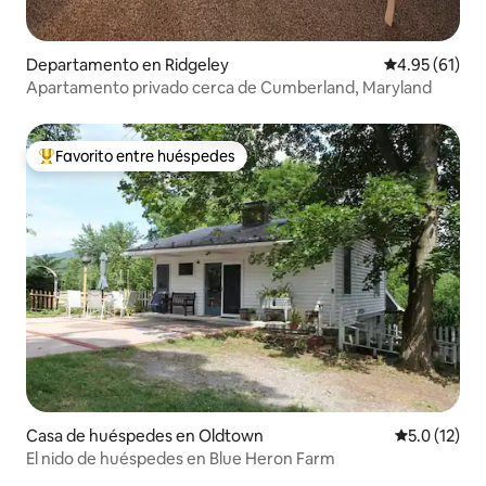
Departamento en Ridgeley
Calificación 
4.95 (61)
Apartamento privado cerca de Cumberland, Maryland
Favorito entre huéspedes
De los mejores en Favorito entre huéspedes
Casa de huéspedes en Oldtown
Calificación
5.0 (12)
El nido de huéspedes en Blue Heron Farm