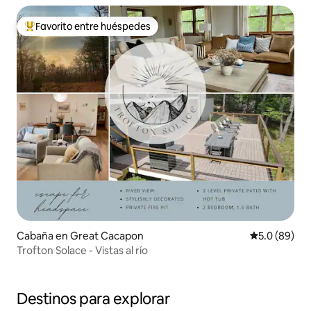
Favorito entre huéspedes
De los mejores en Favorito entre huéspedes
Cabaña en Great Cacapon
Calificación
5.0 (89)
Trofton Solace - Vistas al río
Destinos para explorar