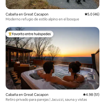
Cabaña en Great Cacapon
Calificación
5.0 (46)
Moderno refugio de estilo alpino en el bosque
Favorito entre huéspedes
De los mejores en Favorito entre huéspedes
Cabaña en Great Cacapon
Calificación 
4.98 (51)
Retiro privado para parejas | Jacuzzi, sauna y vistas