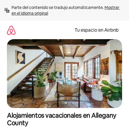
Ir
Parte del contenido se tradujo automáticamente. 
Mostrar 
al
en el idioma original
contenido
Tu espacio en Airbnb
Alojamientos vacacionales en Allegany
County