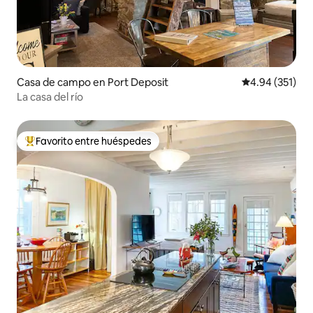
Casa de campo en Port Deposit
Calificación p
4.94 (351)
La casa del río
Favorito entre huéspedes
De los mejores en Favorito entre huéspedes