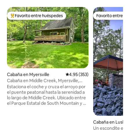
Favorito entre huéspedes
Favorito entre h
De los mejores en Favorito entre huéspedes
Favorito entre h
Cabaña en Myersville
Calificación promedio: 4.95 de 5
4.95 (353)
Cabaña en Middle Creek, Myersville,
Maryland, Middletown
Estaciona el coche y cruza el arroyo por
el puente peatonal hasta la serenidad a
lo largo de Middle Creek. Ubicado entre
el Parque Estatal de South Mountain y el
Parque Estatal de Gambrill, se encuentra
un hermoso y relajado refugio de cabaña
privada de 9 acres. Un gran lugar para
Cabaña en Lusby
relajarse y desestresarse. Deja que el
Un escondite en la