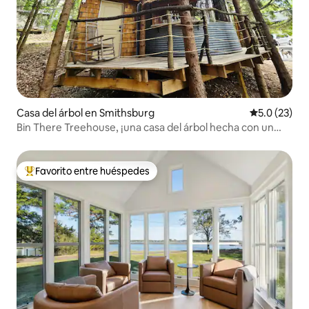
Casa del árbol en Smithsburg
Calificación
5.0 (23)
Bin There Treehouse, ¡una casa del árbol hecha con un
granero!
Favorito entre huéspedes
De los mejores en Favorito entre huéspedes