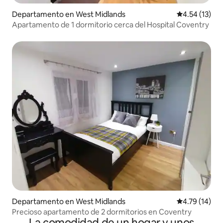
Departamento en West Midlands
Calificación 
4.54 (13)
Apartamento de 1 dormitorio cerca del Hospital Coventry
Departamento en West Midlands
Calificación 
4.79 (14)
Precioso apartamento de 2 dormitorios en Coventry
La comodidad de un hogar y unos