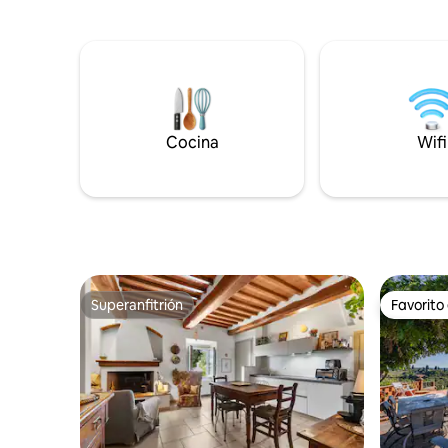
parrilla, una chimenea exterior y una
pasea o c
cocina al aire libre. Ideal para quienes
camas de 
buscan una experiencia única, combina
Sala de e
el encanto rústico con las comodidades
sofás cóm
modernas. Perfecta para familias o
tu uso pe
grupos, promete veladas mágicas bajo
visitas a
las estrellas, incluida la relajación en el
de cocina
jacuzzi y cenas al aire libre. ¡Te espera
Cocina
Wifi
jacuzzi co
una escapada inolvidable en este
colina! ¡
pedacito de paraíso!
habitante 
Superanfitrión
Favorito
Superanfitrión
Favorito