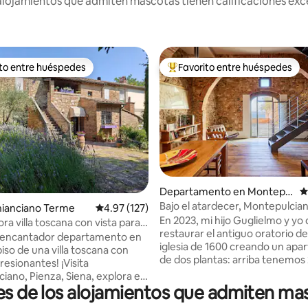
lojamientos que admiten mascotas tienen calificaciones exce
ito entre huéspedes
Favorito entre huéspedes
ejores en Favorito entre huéspedes
De los mejores en Favorito ent
4.98 de 5; 187 evaluaciones
Departamento en Montepul
C
ciano
Bajo el atardecer, Montepulcia
Chianciano Terme
Calificación promedio: 4.97 de 5; 127 evaluac
4.97 (127)
En 2023, mi hijo Guglielmo y yo
a villa toscana con vista para
restaurar el antiguo oratorio d
s y amigos
y encantador departamento en
iglesia de 1600 creando un ap
piso de una villa toscana con
de dos plantas: arriba tenemos
resionantes! ¡Visita
dormitorios equipados con aire
iano, Pienza, Siena, explora el
acondicionado y 2 baños en sui
res de los alojamientos que admiten ma
s viñedos y las aguas termales,
ducha; abajo una amplia sala de
senderismo o ciclismo eléctrico,