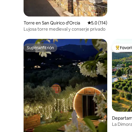
Torre en San Quirico d'Orcia
Calificación promedio:
5.0 (114)
Lujosa torre medieval y conserje privado
Superanfitrión
Favor
Superanfitrión
De los m
Departam
mé
La Dimora