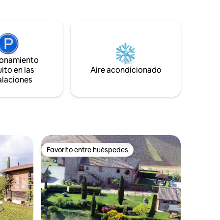
fuera con
explorar la Toscana mientras disfrutas de
 50 metros
mañanas tranquilas, atardeceres
inolvidables y la belleza del paisaje
 una
circundante. Rodeado de naturaleza
edes de
pero cerca de los lugares más
ués de las
emblemáticos de la región, es el refugio
cha
ideal para cualquiera que busque
ionamiento
comodidad, tranquilidad y una
ito en las
Aire acondicionado
cia.
experiencia genuinamente toscana
alaciones
Favorito entre huéspedes
re huéspedes
Favorito entre huéspedes