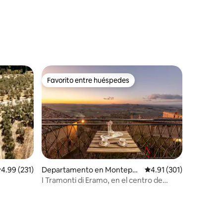
Favorito entre huéspedes
re huéspedes
Favorito entre huéspedes
alificación promedio: 4.99 de 5; 231 evaluaciones
4.99 (231)
Departamento en Montepul
Calificación promedio:
4.91 (301)
ciano
I Tramonti di Eramo, en el centro de
Montepulciano.
iones