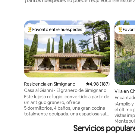
¡Tantos huéspedes no pueden equivocarse! Estos a
Favorito entre huéspedes
Favor
De los mejores en Favorito entre huéspedes
De los m
Residencia en Simignano
Calificación promedio: 
4.98 (187)
Casa al Gianni - El granero de Simignano
Villa en 
Este lujoso refugio, convertido a partir de
Encantador
un antiguo granero, ofrece
familiare
¡Amplio 
5 dormitorios, 4 baños, una gran cocina
el último 
totalmente equipada, una espaciosa sala
vistas imp
de estar, un amplio jardín privado con
Montepulc
estacionamiento, una bañera de
Servicios popula
campo, lo
hidromasaje, un patio con sofás, una
practica 