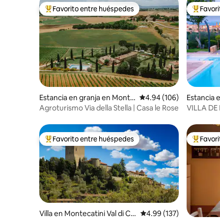
Favorito entre huéspedes
Favor
De los mejores en Favorito entre huéspedes
De los m
Estancia en granja en Monte
Calificación promedio: 
4.94 (106)
Estancia 
pulciano
San Savin
Agroturismo Via della Stella | Casa le Rose
VILLA DE
SALADA 
Favorito entre huéspedes
Favor
De los mejores en Favorito entre huéspedes
De los m
Villa en Montecatini Val di Ce
Calificación promedio: 
4.99 (137)