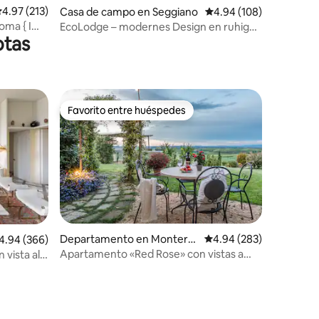
iones
alificación promedio: 4.97 de 5; 213 evaluaciones
4.97 (213)
Casa de campo en Seggiano
Calificación promedio: 
4.94 (108)
oma { I
EcoLodge – modernes Design en ruhiger
otas
Panoramalage
Favorito entre huéspedes
Favorito entre huéspedes
iones
Departamento en Montero
Calificación promedio: 
4.94 (283)
lificación promedio: 4.94 de 5; 366 evaluaciones
4.94 (366)
ni d'Arbia
Apartamento «Red Rose» con vistas a
 vista al
Siena.