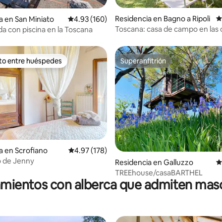
4.86 de 5; 212 evaluaciones
Residencia en Bagno a Ripoli
C
a en San Miniato
Calificación promedio: 4.93 de 5; 160 evaluac
4.93 (160)
Toscana: casa de campo en las 
ada con piscina en la Toscana
Florencia
ito entre huéspedes
Superanfitrión
ejores en Favorito entre huéspedes
Superanfitrión
4.97 de 5; 125 evaluaciones
a en Scrofiano
Calificación promedio: 4.97 de 5; 178 evaluac
4.97 (178)
o de Jenny
Residencia en Galluzzo
C
TREEhouse/casaBARTHEL
amientos con alberca que admiten mas