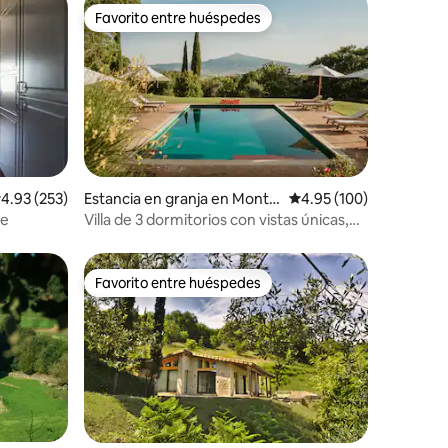
Favorito entre huéspedes
Favorito entre huéspedes
iones
alificación promedio: 4.93 de 5; 253 evaluaciones
4.93 (253)
Estancia en granja en Monte
Calificación promedio: 
4.95 (100)
pulciano
se
Villa de 3 dormitorios con vistas únicas,
piscina y aire acondicionado en Pienza
Favorito entre huéspedes
Favorito entre huéspedes