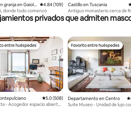
en granja en Gaiole
Calificación promedio: 4.84 de 5; 109 evaluac
4.84 (109)
Castillo en Tuscania
C
ni, donde todo comenzó
Antiguo monasterio cerca de R
jamientos privados que admiten masc
Conversi }
ito entre huéspedes
Favorito entre huéspedes
ejores en Favorito entre huéspedes
Favorito entre huéspedes
ontepulciano
Calificación promedio: 5.0 de 5; 508 evaluac
5.0 (508)
Departamento en Centro
Ca
tta - Acogedor espacio abierto
Suite Museo - Unidad de lujo con
tro histórico de Montepulciano
río -