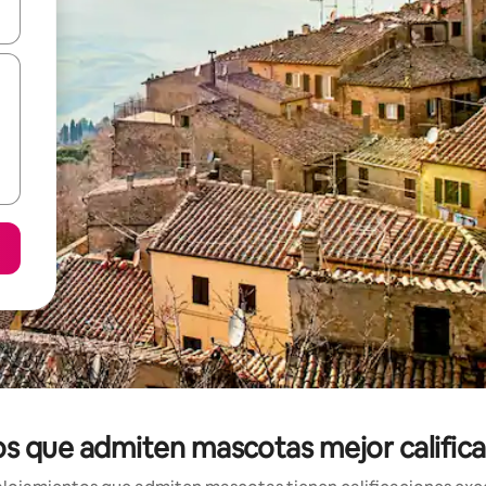
vegar usando las teclas de las flechas hacia arriba y hacia abajo, o b
os que admiten mascotas mejor calific