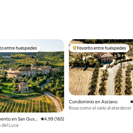
 5.0 de 5; 114 evaluaciones
ito entre huéspedes
Favorito entre huéspedes
ejores en Favorito entre huéspedes
De los mejores en Favorito ent
Condominio en Asciano
C
Rosa como el cielo al atardecer
ento en San Gus
Calificación promedio: 4.99 de 5; 165 evaluac
4.99 (165)
 del Luca