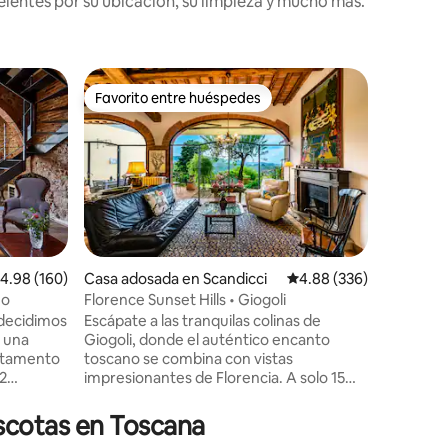
lentes por su ubicación, su limpieza y mucho más.
Casa de 
Favorito entre huéspedes
Favor
re huéspedes
Favorito entre huéspedes
De los 
iano
Casa de 
celestial
Heaven's 
Como nue
estarás r
tranquili
cantando
por el va
zorros, h
de puerc
alificación promedio: 4.98 de 5; 160 evaluaciones
4.98 (160)
Casa adosada en Scandicci
Calificación promedio: 
4.88 (336)
camino e
no
Florence Sunset Hills • Giogoli
iones
Siena, Va
 decidimos
Escápate a las tranquilas colinas de
termales
e una
Giogoli, donde el auténtico encanto
restauran
artamento
toscano se combina con vistas
antigüeda
 2
impresionantes de Florencia. A solo 15
como Mon
minutos del centro de la ciudad y de la
vinos sub
te con
campiña del Chianti, esta elegante casa
scotas en Toscana
 estar con
es el punto de partida perfecto para