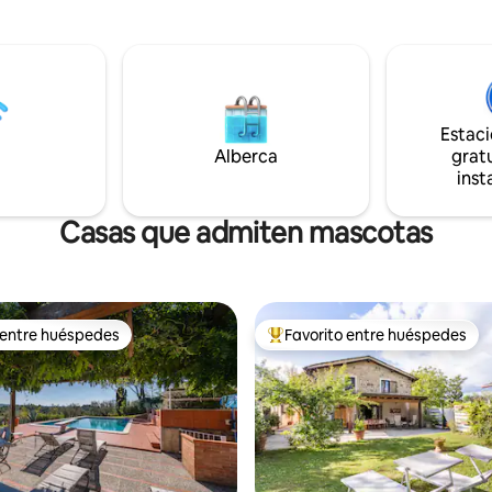
estéreo Disponible una mesa a
onduce! Dos amplias suites con
gran vista. y un bonito jardín a
primera calidad y baño privado.
de distancia donde tener una
star con paredes de ventanas,
degustación de vinos privada o
odos, cocina profesional para
barbacoa para todos los huésp
rsonal. Podemos organizar
nuestros 4 apartamentos, desp
 bodegas y degustaciones, clases
7:00 p. m. si se reserva con mu
Estac
 y cenas privadas. ¡NUEVO
antelación Amplio estacionamiento
Alberca
gratu
n vista a la verde cima de la
gratuito a 100 metros de distan
inst
Vive la Toscana como un
más, con tu anfitrión local!
Casas que admiten mascotas
 entre huéspedes
Favorito entre huéspedes
 entre huéspedes
De los mejores en Favorito ent