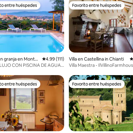
ito entre huéspedes
Favorito entre huéspedes
ejores en Favorito entre huéspedes
Favorito entre huéspedes
4.94 de 5; 106 evaluaciones
en granja en Monte
Calificación promedio: 4.99 de 5; 111 evaluac
4.99 (111)
Villa en Castellina in Chianti
C
o
 LUJO CON PISCINA DE AGUA
Villa Maestra - IlVillinoFarmhou
A 35 MINUTOS DE CORTONA
ito entre huéspedes
Favorito entre huéspedes
ejores en Favorito entre huéspedes
Favorito entre huéspedes
4.99 de 5; 137 evaluaciones