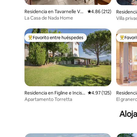
Residencia en Tavarnelle Val
Calificación promedio: 
4.86 (212)
Residenci
di Pesa
La Casa de Nada Home
Villa priv
Favorito entre huéspedes
Favor
De los mejores en Favorito entre huéspedes
De los m
Residencia en Figline e Incisa
Calificación promedio: 
4.97 (125)
Residenci
Valdarno
Apartamento Torretta
El graner
Aloj