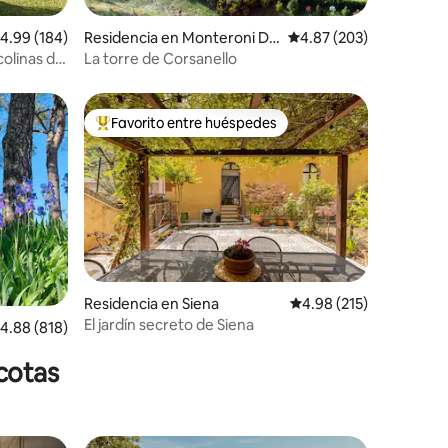
alificación promedio: 4.99 de 5; 184 evaluaciones
4.99 (184)
Residencia en Monteroni D'a
Calificación promedio: 
4.87 (203)
iones
rbia
colinas de
La torre de Corsanello
Favorito entre huéspedes
De los mejores en Favorito entre huéspedes
iones
Residencia en Siena
Calificación promedio: 
4.98 (215)
El jardín secreto de Siena
alificación promedio: 4.88 de 5; 818 evaluaciones
4.88 (818)
cotas