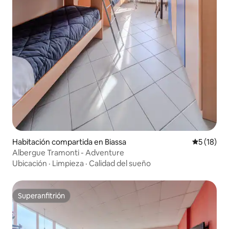
Habitación compartida en Biassa
Calificaci
5 (18)
Albergue Tramonti - Adventure
Ubicación
·
Limpieza
·
Calidad del sueño
Superanfitrión
Superanfitrión