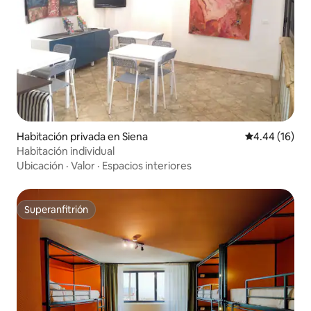
Habitación privada en Siena
Calificación 
4.44 (16)
Habitación individual
Ubicación
·
Valor
·
Espacios interiores
Superanfitrión
Superanfitrión