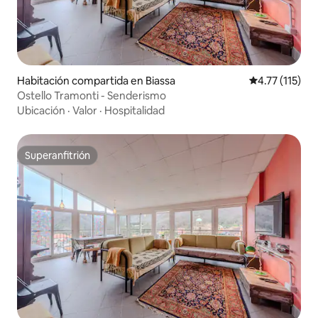
Habitación compartida en Biassa
Calificación p
4.77 (115)
Ostello Tramonti - Senderismo
Ubicación
·
Valor
·
Hospitalidad
Superanfitrión
Superanfitrión