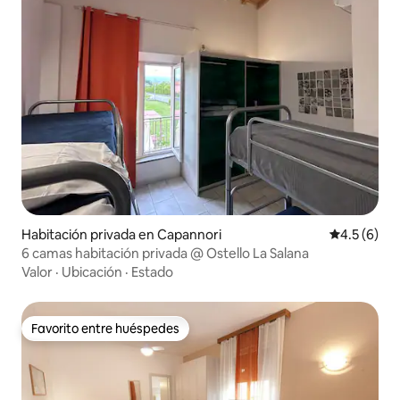
Habitación privada en Capannori
Calificació
4.5 (6)
6 camas habitación privada @ Ostello La Salana
Valor
·
Ubicación
·
Estado
Favorito entre huéspedes
Favorito entre huéspedes