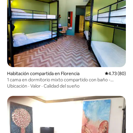
Habitación compartida en Florencia
Calificación 
4.73 (80)
1 cama en dormitorio mixto compartido con baño -
YellowSquare
Ubicación
·
Valor
·
Calidad del sueño