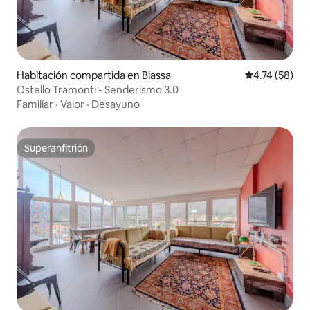
Habitación compartida en Biassa
Calificación 
4.74 (58)
Ostello Tramonti - Senderismo 3.0
Familiar
·
Valor
·
Desayuno
Superanfitrión
Superanfitrión