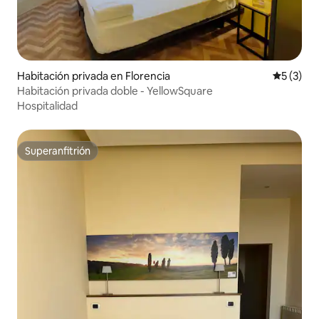
Habitación privada en Florencia
Calificac
5 (3)
Habitación privada doble - YellowSquare
Hospitalidad
Superanfitrión
Superanfitrión