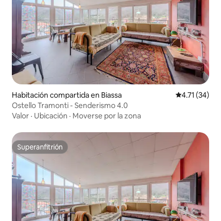
Habitación compartida en Biassa
Calificación 
4.71 (34)
Ostello Tramonti - Senderismo 4.0
Valor
·
Ubicación
·
Moverse por la zona
Superanfitrión
Superanfitrión