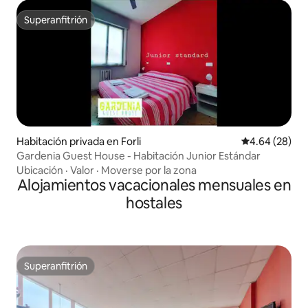
Superanfitrión
Superanfitrión
Habitación privada en Forli
Calificación p
4.64 (28)
Gardenia Guest House - Habitación Junior Estándar
Ubicación
·
Valor
·
Moverse por la zona
Alojamientos vacacionales mensuales en
hostales
Superanfitrión
Superanfitrión