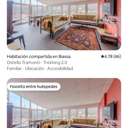
Habitación compartida en Biassa
Calificación 
4.78 (46)
Ostello Tramonti - Trekking 2.0
Familiar
·
Ubicación
·
Accesibilidad
Favorito entre huéspedes
Favorito entre huéspedes