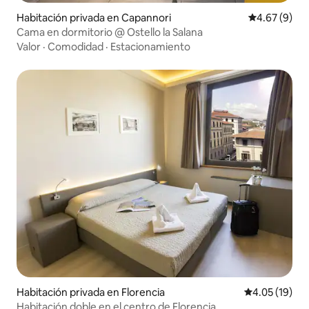
Habitación privada en Capannori
Calificación
4.67 (9)
Cama en dormitorio @ Ostello la Salana
Valor
·
Comodidad
·
Estacionamiento
Habitación privada en Florencia
Calificación 
4.05 (19)
Habitación doble en el centro de Florencia