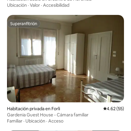
Ubicación
·
Valor
·
Accesibilidad
Superanfitrión
Superanfitrión
Habitación privada en Forli
Calificación 
4.62 (55)
Gardenia Guest House - Cámara familiar
Familiar
·
Ubicación
·
Acceso