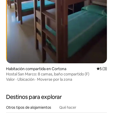
Habitación compartida en Cortona
Calificac
5 (3)
Hostal San Marco: 8 camas, baño compartido (F)
Valor
·
Ubicación
·
Moverse por la zona
Destinos para explorar
Otros tipos de alojamientos
Qué hacer