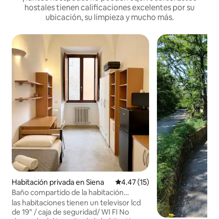
hostales tienen calificaciones excelentes por su
ubicación, su limpieza y mucho más.
Habitación privada en Siena
Calificación promedio: 4.47 de 
4.47 (15)
Baño compartido de la habitación
individual
las habitaciones tienen un televisor lcd
de 19" / caja de seguridad/ WI FI No