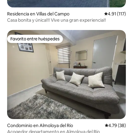
Residencia en Villas del Campo
Calificación p
4.91 (117)
Casa bonita y única!!! Vive una gran experiencia!!
Favorito entre huéspedes
Favorito entre huéspedes
Condominio en Almoloya del Río
Calificación 
4.79 (38)
Acogedor departamento en Almoloya del Río