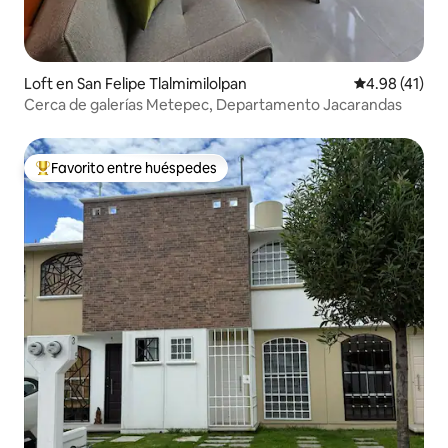
Loft en San Felipe Tlalmimilolpan
Calificación 
4.98 (41)
Cerca de galerías Metepec, Departamento Jacarandas
Favorito entre huéspedes
De los mejores en Favorito entre huéspedes