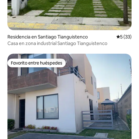
Residencia en Santiago Tianguistenco
Calificaci
5 (33)
Casa en zona industrial Santiago Tianguistenco
Favorito entre huéspedes
Favorito entre huéspedes