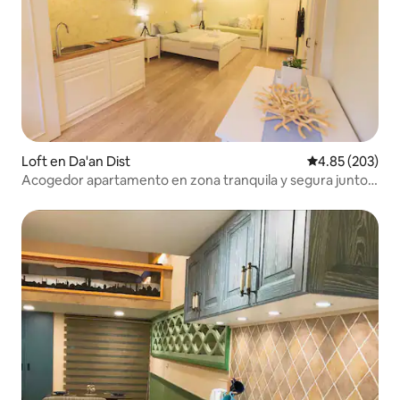
Loft en Da'an Dist
Calificación pr
4.85 (203)
Acogedor apartamento en zona tranquila y segura junto a
la 101