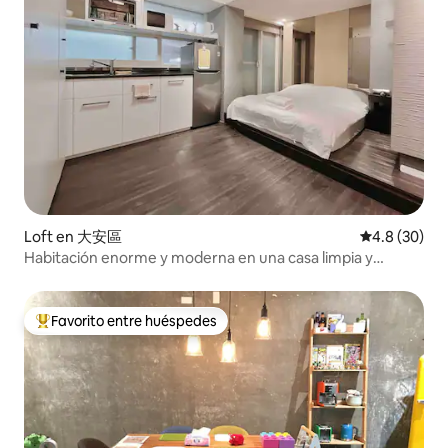
趣的事情,寬廣的私人陽台,讓你放鬆地喝杯
咖啡,,空間場地內都有高級冷暖空調,所以
無論什麼天氣,都是您聚會的好天氣。多用
途的場地裡可以容納1~11人聚會。如果你
想購買台灣著名的名產,附近就是一個24小
時的超級大賣場。每年的國慶日煙火
(10/10)都可以在大樓的頂樓看到。 我可以
幫你規劃真正當地人的美食小吃和夜市的
行程。 此外,最美麗的元宵燈會落在第一個
農曆月的第15天,通常在2月或3月 所以你還
等什麼?打電話給你的朋友和家人一起來聚
會玩桌遊,放鬆一下。 很高興認識你。 El
edificio completamente nuevo para
Loft en 大安區
Calificación
4.8 (30)
soportar terremotos (antisísmico), con
Habitación enorme y moderna en una casa limpia y
decoración nueva, te permite gastar el
soleada a 5 minutos del metro
mismo dinero para rentar el mejor
espacio. Mi espacio te permite quedarte
Favorito entre huéspedes
en un espacio nuevo, tal como en las
De los mejores en Favorito entre huéspedes
fotos... el elevador nuevo para que no
tengas que cargar tus cosas pesadas
para subir 5 pisos de escaleras y rentar
en un edificio muy viejo (si eres mujer,
debes entender que cargar cosas
pesadas para subir las escaleras es difícil