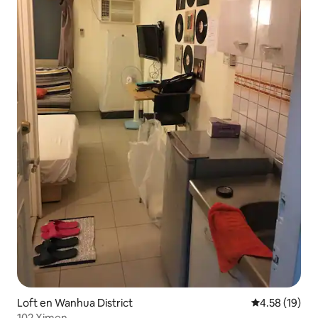
Loft en Wanhua District
Calificación 
4.58 (19)
102 Ximen