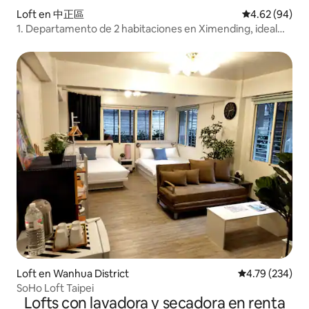
ilegal en Taiwán(misma situación en
Loft en 中正區
Calificación p
4.62 (94)
Malasia/Singapur/Singapur/Hong
1. Departamento de 2 habitaciones en Ximending, ideal
Kong/Macao/Corea/Filipinas/Tailandia...),
para 4-8 personas, cerca de Ximending Red House y de la
si alquilas esta lista que es ilegal y
estación de Taipei, ideal para 4-8 personas
muestras las fotos de suministros de
alojamiento en el sitio web
directamente, la policía tiene la
autoridad de pedirte que te vayas en
cualquier momento durante tus
vacaciones sin REEMBOLSO de Airbnb!
(¡incluso a las 2:00a. m. de
medianoche,tú y tu familia tienen que
irse inmediatamente, ha sucedido todo
el tiempo). Así que más del 99.9% de los
anuncios en Airbnb en Taiwán son
ilegales... solo que el anfitrión nunca te lo
dice... Airbnb nunca te lo dice, solo yo...
porque te trato como a un amigo, no
quiero mentirte... Pero nuestro espacio
está fuera de esta ley. Somos legales
porque rentamos el espacio con un
Loft en Wanhua District
Calificación pr
4.79 (234)
“sofá” para celebrar/cocinar/jugar juegos
SoHo Loft Taipei
de mesa, no una habitación con un
Lofts con lavadora y secadora en renta