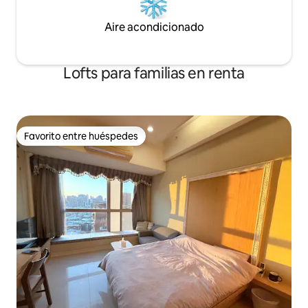
vio fue más bajo. Después de agregar la
bullicio: justo aba
tarifa de servicio de la plataforma, el
Ximing Honglou, la 
Aire acondicionado
costo fue un poco más alto. A partir de
7-11. Ubicado en un
julio, la nueva política de la plataforma
animado distrito c
combinará estos dos cargos y, al final,
comodidad del ent
Lofts para familias en renta
solo se mostrará un precio (el monto
calidad del sueño.
total que debe pagar no cambiará, pero
transporte: la est
el precio que vea será un poco más alto,
punto de encuentro 
ya que es la suma de los dos cargos, que
línea verde. Solo 
se combinan, calculan y muestran). Por
transbordo una pa
Favorito entre huéspedes
lo tanto, le explicamos que el monto
de Taipei de Airpor
Favorito entre huéspedes
total se deduce en un 15%, que es
servicios: • Interne
nuestro alquiler real (no hemos
velocidad en el int
aumentado el alquiler, sino que el
Check-in de autos
sistema de Airbnb combina y muestra
electrónica, check
los dos cargos). 感謝你的貼心體諒及協助
西門町正中心的全新建成-抗地震大樓建築
和 豪華場地(有電梯,警衛)只要步行3分鐘就
到西門町購物區中心,步行10,分鐘到台北車
站商圈10分鐘到龍山寺古蹟,附近就是全台
北唯一的24小時家樂福大型超市(購買伴手
禮或是聚會烹飪食材)。我的空間場地為全
新裝修,有著舒適寬廣的私人陽台,享受美好