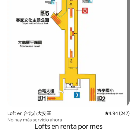
Loft en 台北市大安區
Calificación pr
4.94 (247)
No hay más servicio ahora
Lofts en renta por mes