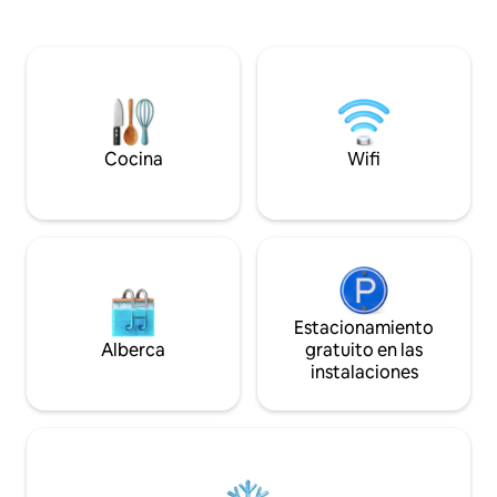
agregar la tarifa de servicio de Airbnb. A
tsubos) y diseño ti
partir de julio de 2026, la nueva política
entrepiso) 🏠 Espac
de Airbnb combinará estas dos tarifas y
Diseño extragrand
mostrará solo un precio, el que se te
matrimoniales + 1
muestra a ti (el monto total que debes
matrimonial, ideal
pagar será el mismo, solo que el precio
de amigos. • Tota
que ves será ligeramente más alto que
cocina independi
antes, porque ahora es un cálculo
lavadora/secadora.
Cocina
Wifi
combinado de ambas tarifas). Entonces,
con electricidad (s
para aclarar, la tarifa de renta real de
segura. • Equipami
nuestra parte es el monto total menos la
inodoro sin descar
deducción del 15%. (Nunca aumentamos
agua RO, microond
la tarifa de renta; es solo que el sistema
acondicionado, ca
de Airbnb combina las dos tarifas para el
deshumidificador.
cálculo y la visualización). Gracias por tu
altavoz Bluetooth,
comprensión . Hola, permítame
Disney+ y YouTube
Estacionamiento
explicarle: Airbnb平台7月份開始了一個新
cuidados: se prop
Alberca
gratuito en las
政策。 Cuando usted hizo su
internacionales y 
instalaciones
reservación anteriormente, nuestro
edredones y toall
costo de renta y el 15% de la tarifa de
periódicamente p
servicio de la plataforma que usted pagó
nuevos. 📍 Excelen
se mostraron y calcularon por separado.
de la estación de 
Al final, se combinaron en un costo total,
a pie de la estaci
por lo que el costo de renta que usted
metros). • Tranqui