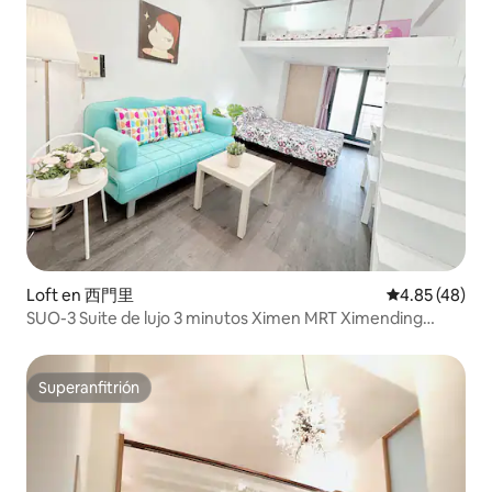
conveniente”, ¡somos los únicos que
podemos hacer esto por ti! Porque
gastamos mucho dinero en hablar con
abogados... Todo es por tu seguridad
Nos vemos pronto ¡Que tengas un buen
día!
Loft en 西門里
Calificación 
4.85 (48)
SUO-3 Suite de lujo 3 minutos Ximen MRT Ximending
Fashion Room Balcón
Superanfitrión
Superanfitrión