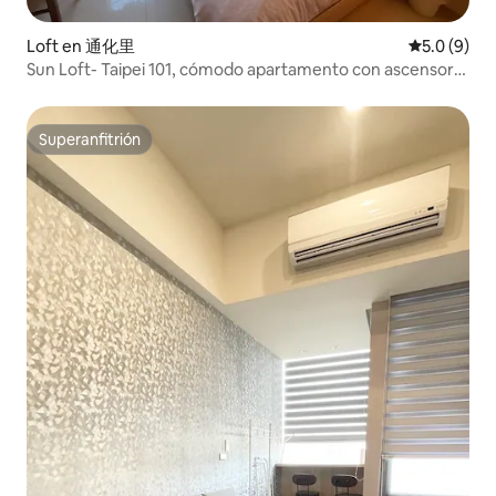
的都市咖啡時間,讓您體驗到城市中放鬆步
調的美妙。步行2分鐘就到最出名的西門紅
樓特色商圈。龍山寺是台灣最重要的旅遊
Loft en 通化里
Calificació
5.0 (9)
熱點,西門町則是台灣最熱鬧最有創意的購
Sun Loft- Taipei 101, cómodo apartamento con ascensor
物商圈,這些購物商圈(包括東區SOGO商圈
(alquiler mensual)
和101信義商圈)都是由藍線的MRT所連接,
西門站則是藍線的最大站,是台北車站的下
Superanfitrión
一站,捷運1分鐘到台北車站轉乘機場捷運
Superanfitrión
線, 讓你輕鬆的暢遊台北。台北車站是台北
市最主要的車站,你甚至可以規劃坐火車到
九份老街/平溪天燈/福隆海水浴場來個北
台灣一日遊都非常方便。 Mi nuevo
espacio de lujo (edificio completamente
nuevo para resistir terremotos)
(antisísmico) y entrepiso (elevador,
seguridad, balcón privado...). A solo 3
minutos a pie del centro del distrito
comercial de Ximending, a 10 minutos a
pie del distrito de la estación principal de
Taipéi, a 10 minutos del templo de
Longshan, el único Carrefour abierto las
24 horas está cerrado (el supermercado
más grande de Taipéi, para comprar
regalos y especialidades o la carne que