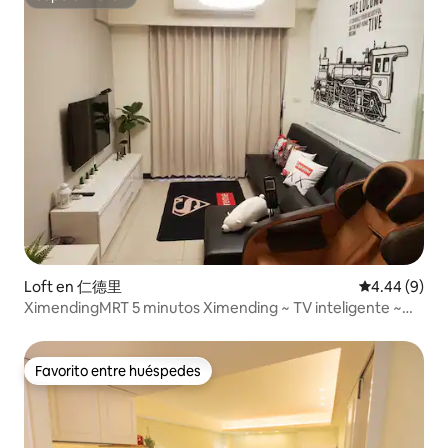
Superanfitrión
Loft en 仁德里
Calificación
4.44 (9)
XimendingMRT 5 minutos Ximending ~ TV inteligente ~
Inodoro libre ~ Nuevo edificio ~ Ascensor Balcón
Habitación 2 ~ 6 personas ~ Espacio independiente
Favorito entre huéspedes
Favorito entre huéspedes