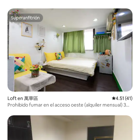
Superanfitrión
Superanfitrión
Loft en 萬華區
Calificación 
4.51 (41)
Prohibido fumar en el acceso oeste (alquiler mensual) 3
minutos en metro 2-3 personas edificio con ascensor My
home pequeño y fresco (reservas nacionales aún no
abiertas)