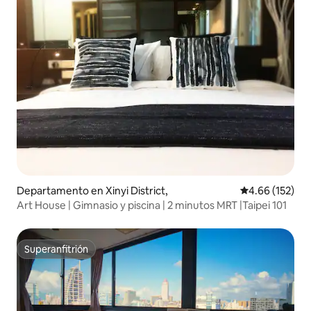
Departamento en Xinyi District,
Calificación p
4.66 (152)
Art House | Gimnasio y piscina | 2 minutos MRT |Taipei 101
Superanfitrión
Superanfitrión