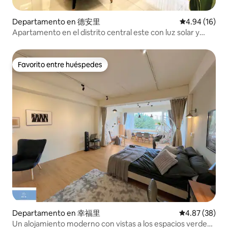
Departamento en 德安里
Calificación 
4.94 (16)
Apartamento en el distrito central este con luz solar y
serenidad
Favorito entre huéspedes
Favorito entre huéspedes
Departamento en 幸福里
Calificación p
4.87 (38)
Un alojamiento moderno con vistas a los espacios verdes