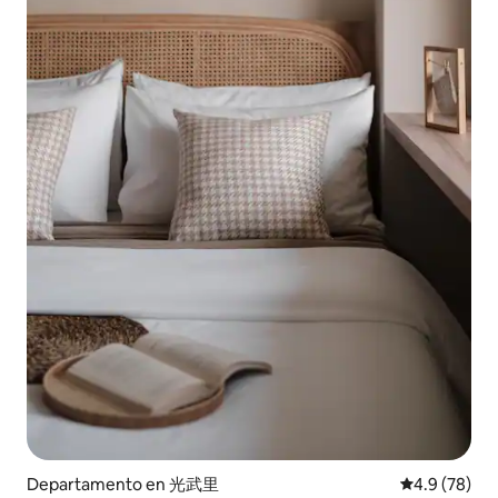
Departamento en 光武里
Calificación
4.9 (78)