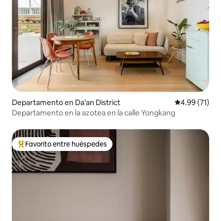
Departamento en Da’an District
Calificación 
4.99 (71)
Departamento en la azotea en la calle Yongkang
Favorito entre huéspedes
De los mejores en Favorito entre huéspedes