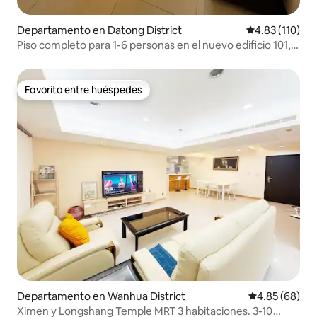
Departamento en Datong District
Calificación p
4.83 (110)
Piso completo para 1-6 personas en el nuevo edificio 101,
Ximending, estación de Taipei, piso 9
Favorito entre huéspedes
Favorito entre huéspedes
Departamento en Wanhua District
Calificación p
4.85 (68)
Ximen y Longshang Temple MRT 3 habitaciones. 3-10