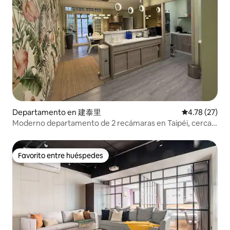
Departamento en 建泰里
Calificación 
4.78 (27)
Moderno departamento de 2 recámaras en Taipéi, cerca
de la estación de MRT Zhongshan y de los mercados
nocturnos
Favorito entre huéspedes
Favorito entre huéspedes