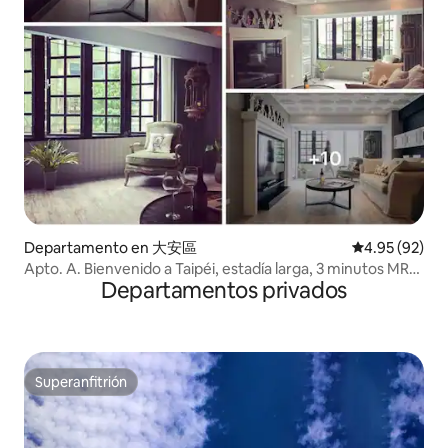
Departamento en 大安區
Calificación p
4.95 (92)
Apto. A. Bienvenido a Taipéi, estadía larga, 3 minutos MRT
Departamentos privados
短月租6-8折
Superanfitrión
Superanfitrión