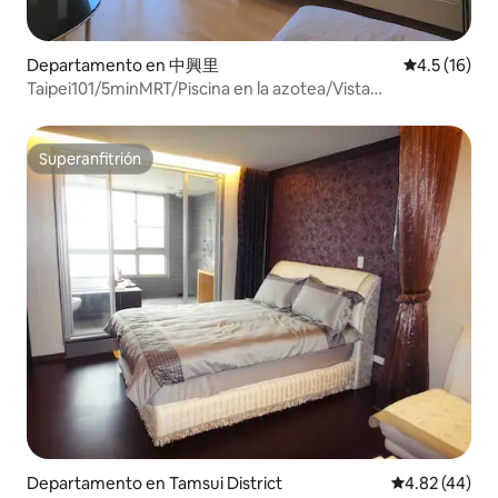
Departamento en 中興里
Calificación
4.5 (16)
Taipei101/5minMRT/Piscina en la azotea/Vista
Taipei101/5ppl
Superanfitrión
Superanfitrión
Departamento en Tamsui District
Calificación 
4.82 (44)