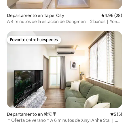
Departamento en Taipei City
Calificación p
4.96 (28)
A 4 minutos de la estación de Dongmen｜2 baños｜Yong
Kang St.｜LY15
Favorito entre huéspedes
Favorito entre huéspedes
Departamento en 敦安里
Calificac
5 (5)
＊Oferta de verano＊A 6 minutos de Xinyi Anhe Sta.｜
Balcón｜DN7