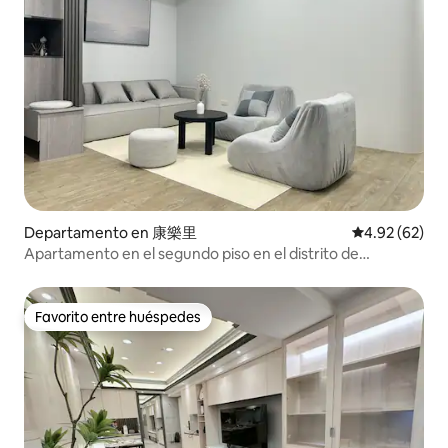
Departamento en 康樂里
Calificación p
4.92 (62)
Apartamento en el segundo piso en el distrito de
Zhongshan, Taipéi/3 camas 2 baños/4-6 personas/caminar
7 minutos a la estación de Zhongshan y al distrito
comercial de Chifeng/1 minuto a la tienda de
Favorito entre huéspedes
Favorito entre huéspedes
conveniencia/recién renovado