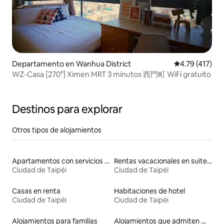
Departamento en Wanhua District
Calificación p
4.79 (417)
WZ-Casa [270°] Ximen MRT 3 minutos 西門町 WiFi gratuito
Destinos para explorar
Otros tipos de alojamientos
Apartamentos con servicios incluidos vacacionales
Rentas vacacionales en suites privadas
Ciudad de Taipéi
Ciudad de Taipéi
Casas en renta
Habitaciones de hotel
Ciudad de Taipéi
Ciudad de Taipéi
Alojamientos para familias
Alojamientos que admiten mascotas