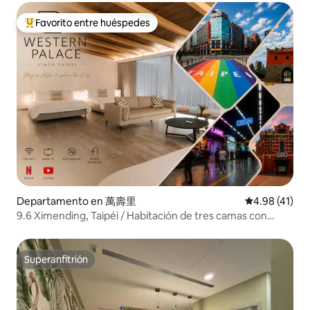
Favorito entre huéspedes
De los mejores en Favorito entre huéspedes
Departamento en 萬壽里
Calificación 
4.98 (41)
9.6 Ximending, Taipéi / Habitación de tres camas con
terraza
Superanfitrión
Superanfitrión