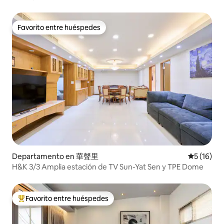
del parque, un espacio amplio y confortable de más de 80
metros cuadrados
Favorito entre huéspedes
Favorito entre huéspedes
Departamento en 華聲里
Calificaci
5 (16)
H&K 3/3 Amplia estación de TV Sun-Yat Sen y TPE Dome
Favorito entre huéspedes
De los mejores en Favorito entre huéspedes