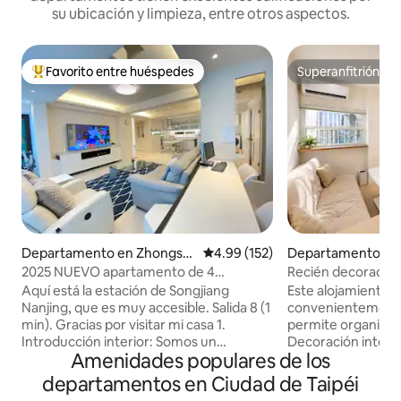
su ubicación y limpieza, entre otros aspectos.
Favorito entre huéspedes
Superanfitrión
De los mejores en Favorito entre huéspedes
Superanfitrión
Departamento en Zhongsh
Calificación promedio: 4.99 de 5
4.99 (152)
Departamento en 
an District
e
2025 NUEVO apartamento de 4
Recién decorado, d
habitaciones en el centro de Taipéi a 1
acogedor y de esti
Aquí está la estación de Songjiang
Este alojamiento ú
minuto del metro 松江南京双鉄宅
la estación Ximen 
Nanjing, que es muy accesible. Salida 8 (1
convenientemente 
buena insonorizaci
min). Gracias por visitar mi casa 1.
permite organizar
para lavar y tender
Introducción interior: Somos un
Decoración intel
Amenidades populares de los
soleada / Zona co
apartamento de planta completa, con 4
nueva: disfruta de
habitaciones, 2 camas dobles, 4 camas
calidad 🔐 Cerradu
departamentos en Ciudad de Taipéi
individuales, 2,5 baños y un comedor de
dactilar + contras