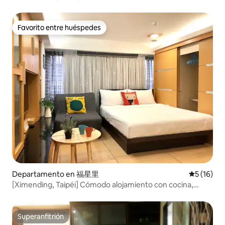
personas. 1 minuto del mercado nocturno
Favorito entre huéspedes
Favorito entre huéspedes
Departamento en 福星里
Calificaci
5 (16)
[Ximending, Taipéi] Cómodo alojamiento con cocina,
calefacción, baño privado y jacuzzi, en un edificio con
elevador
Superanfitrión
Superanfitrión