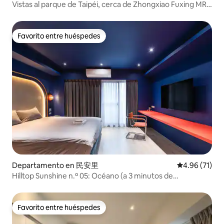
Vistas al parque de Taipéi, cerca de Zhongxiao Fuxing MRT
y SOGO a 2 minutos
Favorito entre huéspedes
Favorito entre huéspedes
Departamento en 民安里
Calificación 
4.96 (71)
Hilltop Sunshine n.º 05: Océano (a 3 minutos de
MRT/Museo)
Favorito entre huéspedes
Favorito entre huéspedes