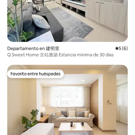
Departamento en 建明里
Calificac
5 (6)
Q Sweet Home 京站雅築 Estancia mínima de 30 días
Favorito entre huéspedes
Favorito entre huéspedes