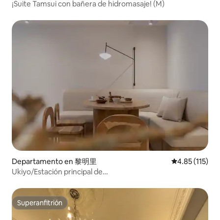
¡Suite Tamsui con bañera de hidromasaje! (M)
Departamento en 黎明里
Calificación p
4.85 (115)
Ukiyo/Estación principal de
TPE/Ascensor/Guardaequipajes/3 dormitorios, 2 baños
Superanfitrión
Superanfitrión