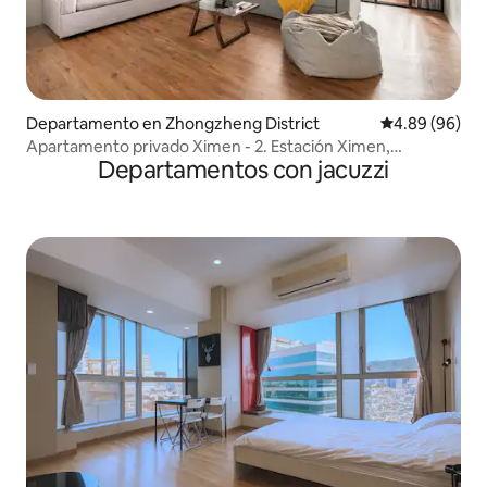
Departamento en Zhongzheng District
Calificación p
4.89 (96)
Apartamento privado Ximen - 2. Estación Ximen,
Departamentos con jacuzzi
apartamento con ascensor, equipo de proyección grande,
fiesta en el bar, cerca de la estación de Taipéi (7 personas)