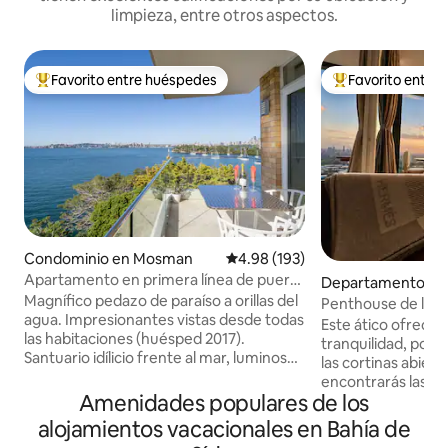
limpieza, entre otros aspectos.
Favorito entre huéspedes
Favorito entre
De los mejores en Favorito entre huéspedes
De los mejores en
Condominio en Mosman
Calificación promedio: 4.98 de 5
4.98 (193)
Apartamento en primera línea de puerto
Departamento en 
con fabulosas vistas panorámicas
Magnífico pedazo de paraíso a orillas del
ds
Penthouse de lujo 
agua. Impresionantes vistas desde todas
habitación•Vista al
Este ático ofrece 
las habitaciones (huésped 2017).
horizonte•Estaci
tranquilidad, por l
Santuario idílicio frente al mar, luminoso
las cortinas abiert
y soleado. Oficina en casa separada.
encontrarás las lu
Todas las sábanas y la unidad se limpian
Amenidades populares de los
demasiado brillant
profesionalmente. Balcón al aire libre
que disfrutarás de
alojamientos vacacionales en Bahía de
perfecto para bebidas/comidas.
urbano, que recue