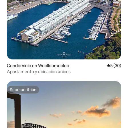
Condominio en Woolloomooloo
Calificaci
5 (30)
Apartamento y ubicación únicos
Superanfitrión
Superanfitrión