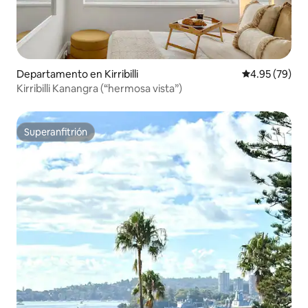
Departamento en Kirribilli
Calificación p
4.95 (79)
Kirribilli Kanangra (“hermosa vista”)
Superanfitrión
Superanfitrión