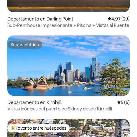
Departamento en Darling Point
Calificación p
4.97 (29)
Sub-Penthouse Impresionante + Piscina + Vistas al Puente
Superanfitrión
Superanfitrión
Departamento en Kirribilli
Calificac
5 (5)
Vistas icónicas del puerto de Sídney desde Kirribilli
Favorito entre huéspedes
De los mejores en Favorito entre huéspedes