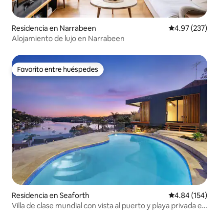
Residencia en Narrabeen
Calificación pr
4.97 (237)
Alojamiento de lujo en Narrabeen
Favorito entre huéspedes
Favorito entre huéspedes
Residencia en Seaforth
Calificación pr
4.84 (154)
Villa de clase mundial con vista al puerto y playa privada en
Manly