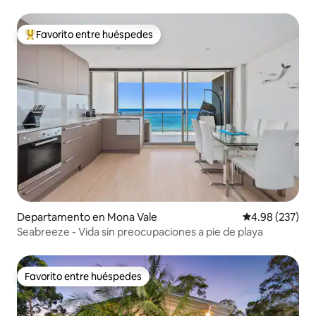
Favorito entre huéspedes
De los mejores en Favorito entre huéspedes
Departamento en Mona Vale
Calificación pr
4.98 (237)
Seabreeze - Vida sin preocupaciones a pie de playa
Favorito entre huéspedes
Favorito entre huéspedes