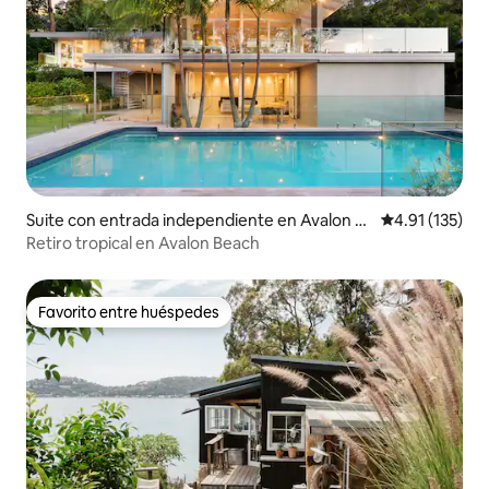
Suite con entrada independiente en Avalon B
Calificación p
4.91 (135)
each
Retiro tropical en Avalon Beach
Favorito entre huéspedes
Favorito entre huéspedes