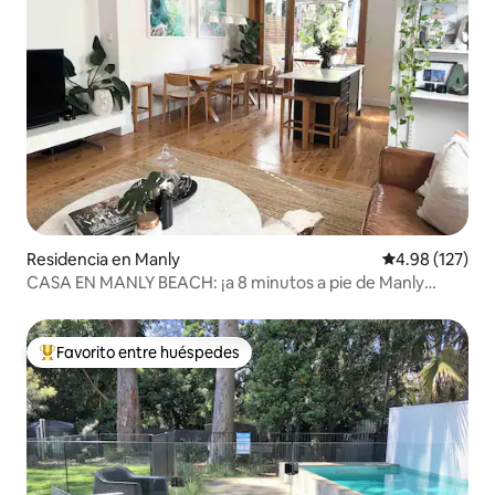
Residencia en Manly
Calificación p
4.98 (127)
CASA EN MANLY BEACH: ¡a 8 minutos a pie de Manly
Beach!
Favorito entre huéspedes
De los mejores en Favorito entre huéspedes