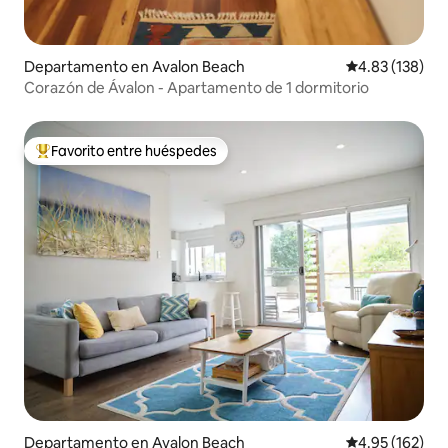
Departamento en Avalon Beach
Calificación p
4.83 (138)
Corazón de Ávalon - Apartamento de 1 dormitorio
Favorito entre huéspedes
De los mejores en Favorito entre huéspedes
Departamento en Avalon Beach
Calificación p
4.95 (162)