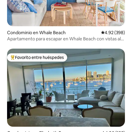
Condominio en Whale Beach
Calificación pr
4.92 (398)
Apartamento para escapar en Whale Beach con vistas al
mar
Favorito entre huéspedes
De los mejores en Favorito entre huéspedes