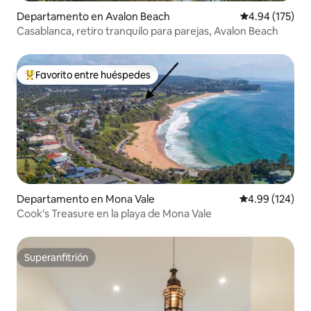
Departamento en Avalon Beach
Calificación p
4.94 (175)
Casablanca, retiro tranquilo para parejas, Avalon Beach
Favorito entre huéspedes
De los mejores en Favorito entre huéspedes
Departamento en Mona Vale
Calificación pr
4.99 (124)
Cook's Treasure en la playa de Mona Vale
Superanfitrión
Superanfitrión