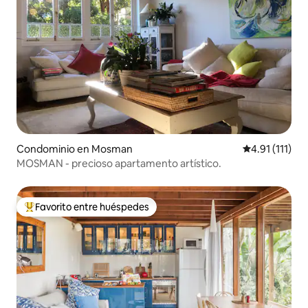
Condominio en Mosman
Calificación p
4.91 (111)
MOSMAN - precioso apartamento artístico.
Favorito entre huéspedes
De los mejores en Favorito entre huéspedes