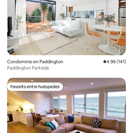
Condominio en Paddington
Calificación p
4.96 (141)
Paddington Parkside
Favorito entre huéspedes
Favorito entre huéspedes