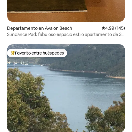
Departamento en Avalon Beach
Calificación pr
4.99 (145)
Sundance Pad: fabuloso espacio estilo apartamento de 3
dormitorios
Favorito entre huéspedes
De los mejores en Favorito entre huéspedes