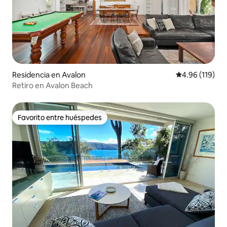
Residencia en Avalon
Calificación p
4.96 (119)
Retiro en Avalon Beach
Favorito entre huéspedes
Favorito entre huéspedes