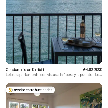
Condominio en Kirribilli
Calificación pr
4.82 (923)
Lujoso apartamento con vistas a la ópera y al puente - Lo
mejor de Sídney
Favorito entre huéspedes
De los mejores en Favorito entre huéspedes