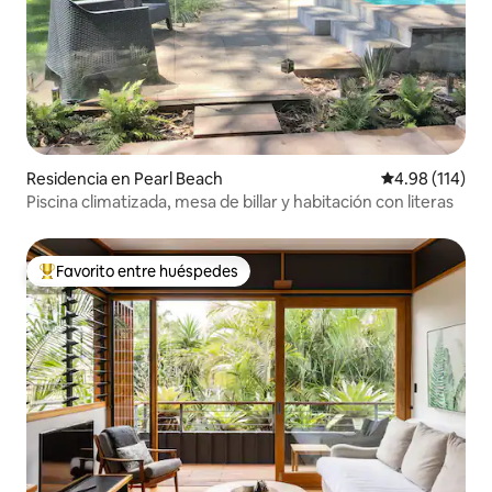
Residencia en Pearl Beach
Calificación p
4.98 (114)
Piscina climatizada, mesa de billar y habitación con literas
Favorito entre huéspedes
De los mejores en Favorito entre huéspedes