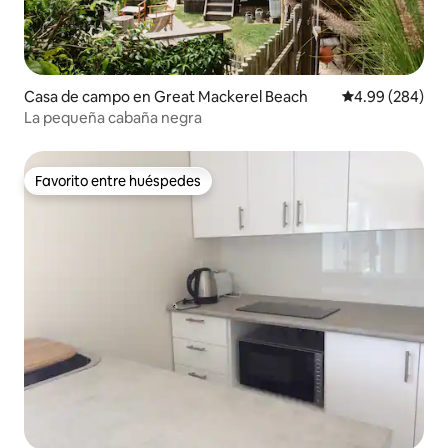
Casa de campo en Great Mackerel Beach
Calificación pr
4.99 (284)
La pequeña cabaña negra
Favorito entre huéspedes
Favorito entre huéspedes