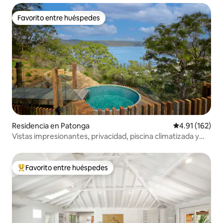
Favorito entre huéspedes
Favorito entre huéspedes
Residencia en Patonga
Calificación p
4.91 (162)
Vistas impresionantes, privacidad, piscina climatizada y
sauna
Favorito entre huéspedes
De los mejores en Favorito entre huéspedes