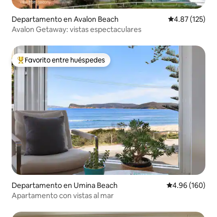
Departamento en Avalon Beach
Calificación p
4.87 (125)
Avalon Getaway: vistas espectaculares
Favorito entre huéspedes
De los mejores en Favorito entre huéspedes
Departamento en Umina Beach
Calificación pr
4.96 (160)
Apartamento con vistas al mar