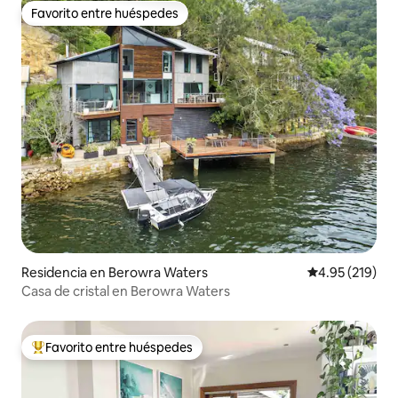
Favorito entre huéspedes
Favorito entre huéspedes
Residencia en Berowra Waters
Calificación p
4.95 (219)
Casa de cristal en Berowra Waters
Favorito entre huéspedes
De los mejores en Favorito entre huéspedes