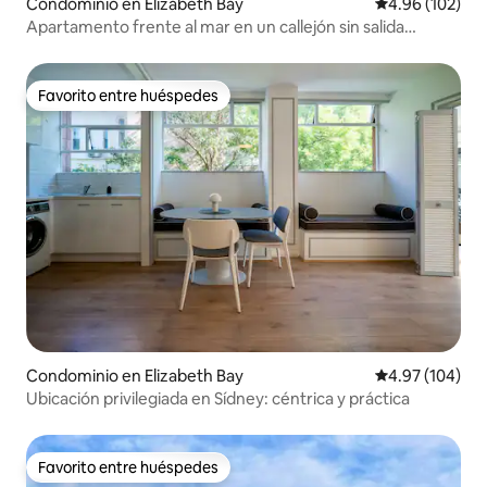
Condominio en Elizabeth Bay
Calificación pr
4.96 (102)
Apartamento frente al mar en un callejón sin salida
tranquilo
Favorito entre huéspedes
Favorito entre huéspedes
Condominio en Elizabeth Bay
Calificación pr
4.97 (104)
Ubicación privilegiada en Sídney: céntrica y práctica
Favorito entre huéspedes
Favorito entre huéspedes