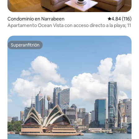
Condominio en Narrabeen
Calificación p
4.84 (116)
Apartamento Ocean Vista con acceso directo a la playa; 11
Superanfitrión
Superanfitrión