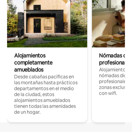
Alojamientos
Nómadas digit
completamente
profesionales 
amueblados
Alojamientos 
nómadas digita
Desde cabañas pacíficas en
profesionales d
las montañas hasta prácticos
zonas exclusiva
departamentos en el medio
con wifi.
de la ciudad, estos
alojamientos amueblados
tienen todas las amenidades
de un hogar.