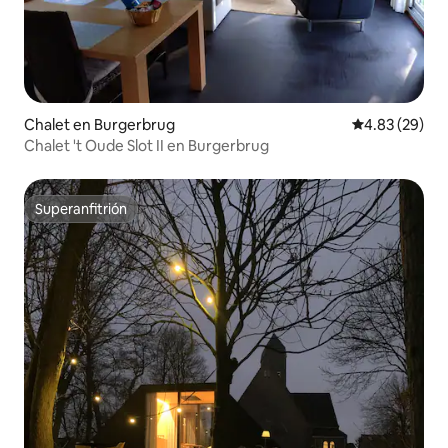
Chalet en Burgerbrug
Calificación p
4.83 (29)
Chalet 't Oude Slot II en Burgerbrug
Superanfitrión
Superanfitrión