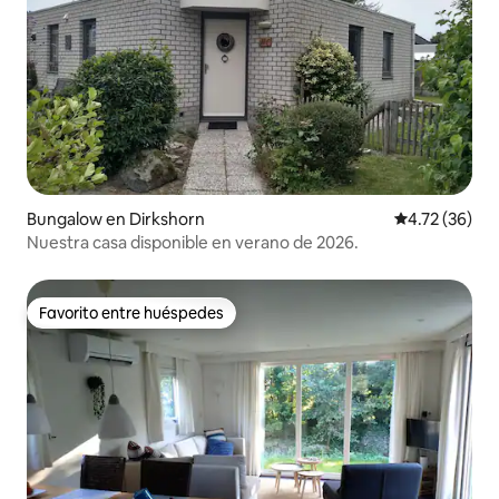
Bungalow en Dirkshorn
Calificación 
4.72 (36)
Nuestra casa disponible en verano de 2026.
Favorito entre huéspedes
Favorito entre huéspedes