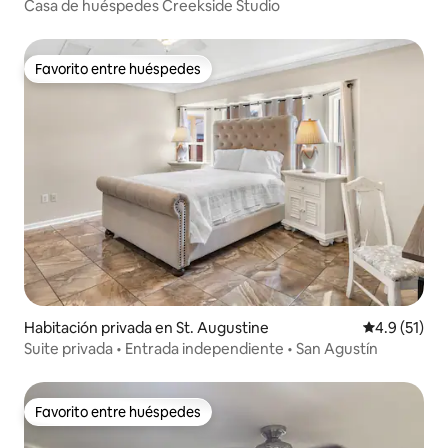
Casa de huéspedes Creekside Studio
Favorito entre huéspedes
Favorito entre huéspedes
Habitación privada en St. Augustine
Calificación
4.9 (51)
Suite privada • Entrada independiente • San Agustín
Favorito entre huéspedes
Favorito entre huéspedes