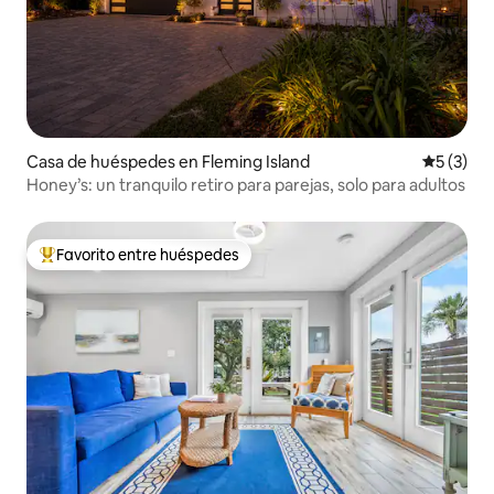
Casa de huéspedes en Fleming Island
Calificac
5 (3)
Honey’s: un tranquilo retiro para parejas, solo para adultos
Favorito entre huéspedes
De los mejores en Favorito entre huéspedes