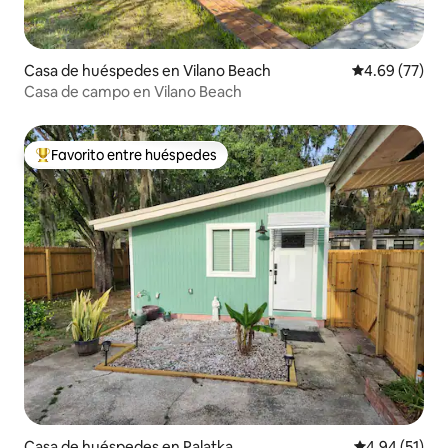
Casa de huéspedes en Vilano Beach
Calificación p
4.69 (77)
Casa de campo en Vilano Beach
Favorito entre huéspedes
De los mejores en Favorito entre huéspedes
Casa de huéspedes en Palatka
Calificación 
4.94 (51)