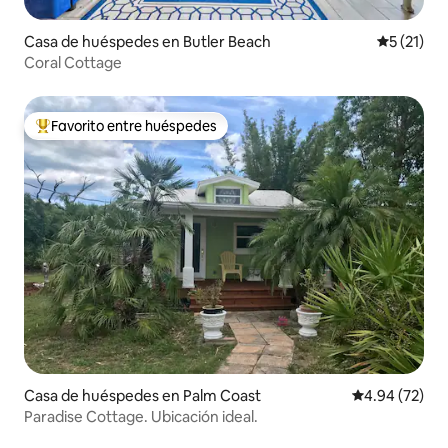
Casa de huéspedes en Butler Beach
Calificaci
5 (21)
Coral Cottage
Favorito entre huéspedes
De los mejores en Favorito entre huéspedes
Casa de huéspedes en Palm Coast
Calificación p
4.94 (72)
Paradise Cottage. Ubicación ideal.