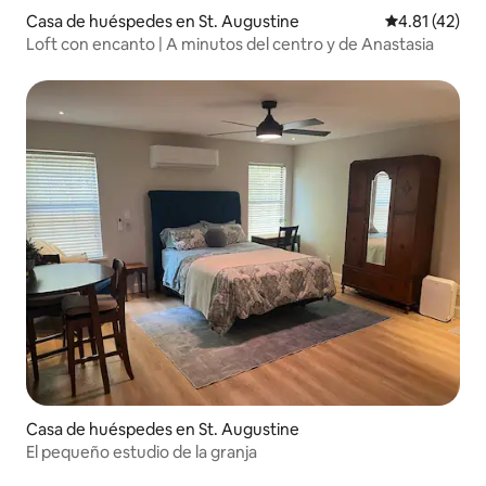
Casa de huéspedes en St. Augustine
Calificación 
4.81 (42)
Loft con encanto | A minutos del centro y de Anastasia
Casa de huéspedes en St. Augustine
El pequeño estudio de la granja