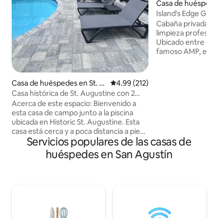
Casa de huéspedes
ugustine
Island's Edge Gues
Anastasia.
Cabaña privada fr
limpieza profesiona
Ubicado entre el p
famoso AMP, excel
centro de la ciuda
perfecta para una 
observar aves y pa
Casa de huéspedes en St. A
Calificación promedio: 4.99 de 5
4.99 (212)
atardecer. ☹️Lo s
ugustine
Casa histórica de St. Augustine con 2
al pantano.☹️ Ten
dormitorios y piscina
Acerca de este espacio: Bienvenido a
un espacio en el qu
esta casa de campo junto a la piscina
visible desde la 
ubicada en Historic St. Augustine. Esta
perro pequeño qu
casa está cerca y a poca distancia a pie
durante toda la es
Servicios populares de las casas de
de toda la diversión que el centro de la
del parque y la playa 
ciudad tiene para ofrecer. ¡También está
huéspedes en San Agustín
por el mercado del
a poca distancia en coche de las playas!
mañana en “The Am
Esta casa de campo tiene 2 dormitorios y
1 baño completo, sala de estar, cocina y
acceso directo a la piscina. Este espacio:
Esta es una casa de campo
independiente ubicada detrás de la casa
principal. Acceso de los huéspedes: