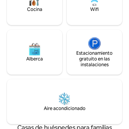
Entrada con código sin llave. Otros
aspectos destacables: Ten en cuenta
Cocina
Wifi
que la piscina es un espacio compartido
:)
Estacionamiento
Alberca
gratuito en las
instalaciones
Aire acondicionado
Casas de huéspedes para familias