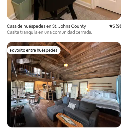
Casa de huéspedes en St. Johns County
Calificac
5 (9)
Casita tranquila en una comunidad cerrada.
Favorito entre huéspedes
Favorito entre huéspedes