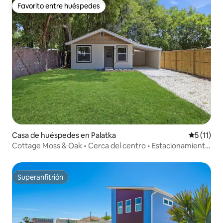
Favorito entre huéspedes
Favorito entre huéspedes
Casa de huéspedes en Palatka
Calificaci
5 (11)
Cottage Moss & Oak • Cerca del centro • Estacionamiento
para embarcaciones
Superanfitrión
Superanfitrión