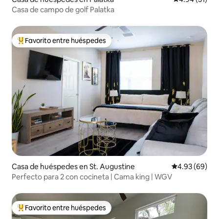
Casa de campo de golf Palatka
Favorito entre huéspedes
De los mejores en Favorito entre huéspedes
Casa de huéspedes en St. Augustine
Calificación p
4.93 (69)
Perfecto para 2 con cocineta | Cama king | WGV
Favorito entre huéspedes
De los mejores en Favorito entre huéspedes