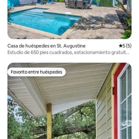
Casa de huéspedes en St. Augustine
Calificac
5 (5)
Estudio de 650 pies cuadrados, estacionamiento gratuito,
alberca, accesible a pie
Favorito entre huéspedes
Favorito entre huéspedes