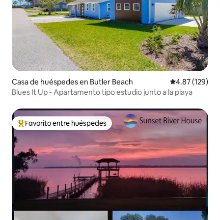
Casa de huéspedes en Butler Beach
Calificación p
4.87 (129)
Blues It Up - Apartamento tipo estudio junto a la playa
Favorito entre huéspedes
De los mejores en Favorito entre huéspedes