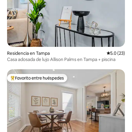
Residencia en Tampa
Calificación
5.0 (23)
Casa adosada de lujo Allison Palms en Tampa + piscina
Favorito entre huéspedes
De los mejores en Favorito entre huéspedes