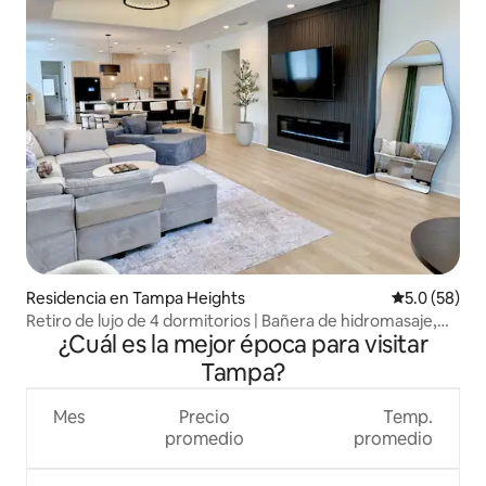
Residencia en Tampa Heights
Calificación
5.0 (58)
Retiro de lujo de 4 dormitorios | Bañera de hidromasaje,
¿Cuál es la mejor época para visitar
fogata, sala de juegos
Tampa?
Mes
Precio
Temp.
promedio
promedio