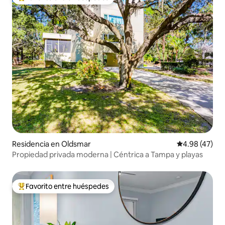
De los mejores en Favorito entre huéspedes
Residencia en Oldsmar
Calificación 
4.98 (47)
Propiedad privada moderna | Céntrica a Tampa y playas
Favorito entre huéspedes
De los mejores en Favorito entre huéspedes