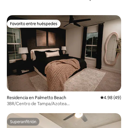
Favorito entre huéspedes
Favorito entre huéspedes
Residencia en Palmetto Beach
Calificación p
4.98 (49)
3BR/Centro de Tampa/Azotea
atractiva/Fogata/Bicicletas/
Superanfitrión
Superanfitrión