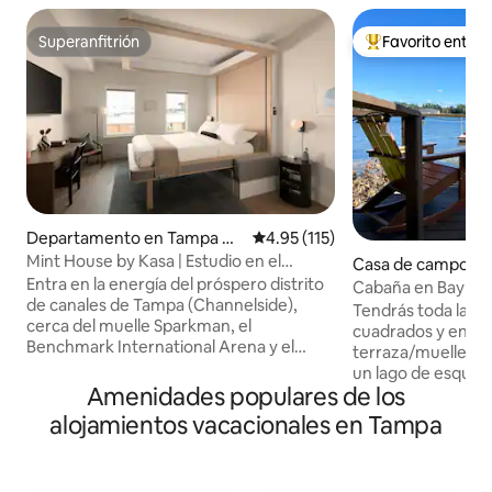
Superanfitrión
Favorito entre
Superanfitrión
De los mejores en
Departamento en Tampa Do
Calificación promedio: 4.95 de 5
4.95 (115)
wntown
Mint House by Kasa | Estudio en el
Casa de campo e
centro de Tampa
Entra en la energía del próspero distrito
Cabaña en Bay La
de canales de Tampa (Channelside),
Tendrás toda la ca
cerca del muelle Sparkman, el
cuadrados y entra
Benchmark International Arena y el
terraza/muelle, pa
acuario de Florida. Perfecto para viajes
un lago de esquí p
de trabajo y estancias más largas,
Amenidades populares de los
Entrada con tecla
encontrarás comodidad en nuestra
privado. 1 cama ta
alojamientos vacacionales en Tampa
selección de suites de estilo
sofá cama tamaño
apartamento con cocinas completas y
lavadora/secadora,
lavandería en la unidad, además de una
inteligentes, cort