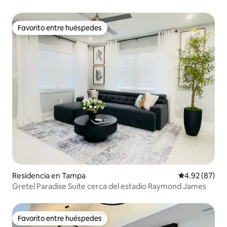
agua fría + jacuzzi
Favorito entre huéspedes
Favorito entre huéspedes
Residencia en Tampa
Calificación p
4.92 (87)
Gretel Paradise Suite cerca del estadio Raymond James
Favorito entre huéspedes
Favorito entre huéspedes