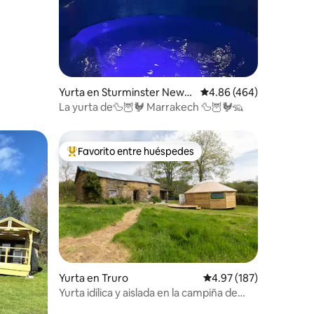
Yurta en Sturminster Newto
Calificación promedio: 
4.86 (464)
n
La yurta de🦆🦉🐓 Marrakech 🦆🦉🐓🦡
Favorito entre huéspedes
re huéspedes
De los mejores en Favorito entre huéspedes
iones
Yurta en Truro
Calificación promedio: 
4.97 (187)
Yurta idílica y aislada en la campiña de
Cornualles