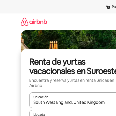
Ir
Pa
al
contenido
Renta de yurtas
vacacionales en Suroest
Encuentra y reserva yurtas en renta únicas en
Airbnb
Ubicación
Cuando los resultados estén disponibles, podrás na
Llegada