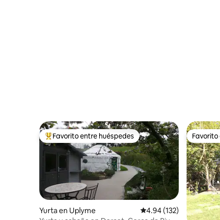
Favorito entre huéspedes
Favorito
De los mejores en Favorito entre huéspedes
Favorito
Yurta en Uplyme
Calificación promedio: 
4.94 (132)