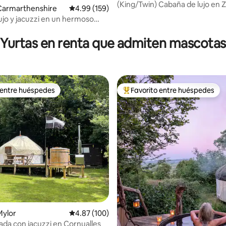
(King/Twin) Cabaña de lujo en 
Carmarthenshire
Calificación promedio: 4.99 de 5; 159 evaluac
4.99 (159)
Retreat
lujo y jacuzzi en un hermoso
4.96 de 5; 223 evaluaciones
rivado
Yurtas en renta que admiten mascotas
 entre huéspedes
Favorito entre huéspedes
 entre huéspedes
De los mejores en Favorito ent
Mylor
Calificación promedio: 4.87 de 5; 100 evaluac
4.87 (100)
vada con jacuzzi en Cornualles