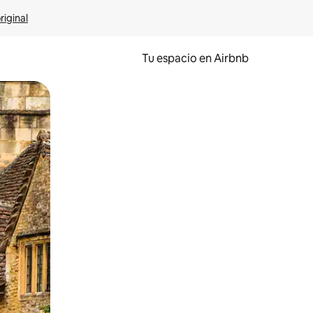
riginal
Tu espacio en Airbnb
ien tocando y deslizando la pantalla.