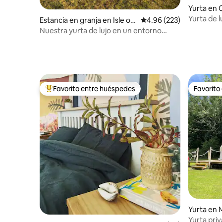
Yurta en 
Yurta de 
Estancia en granja en Isle of
Calificación promedio: 
4.96 (223)
entorno p
Wight
Nuestra yurta de lujo en un entorno
tranquilo cerca de Cowes
Favorito entre huéspedes
Favorito
De los mejores en Favorito entre huéspedes
Favorito
Yurta en 
Yurta pri