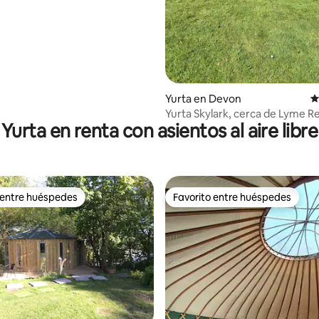
Yurta en Devon
C
Yurta Skylark, cerca de Lyme Re
Yurta en renta con asientos al aire libre
de campo junto al río
 entre huéspedes
Favorito entre huéspedes
 entre huéspedes
Favorito entre huéspedes
4.94 de 5; 132 evaluaciones