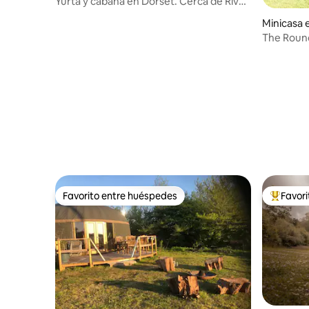
Yurta y cabaña en Dorset. Cerca de River
Cottage.
Minicasa
The Round
enclavado
Favorito entre huéspedes
Favor
Favorito entre huéspedes
De los m