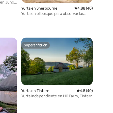
Zen Jungle
iones
Yurta en Sherbourne
Calificación promedio:
4.88 (40)
Yurta en el bosque para observar las
estrellas
Superanfitrión
re huéspedes
Superanfitrión
Yurta en Tintern
Calificación promedio
4.8 (40)
Yurta independiente en Hill Farm, Tintern
iones