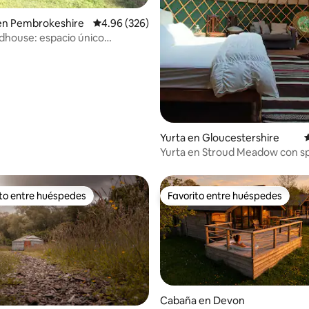
 en Pembrokeshire
Calificación promedio: 4.96 de 5; 326 evaluac
4.96 (326)
house: espacio único
 entre los árboles
Yurta en Gloucestershire
C
Yurta en Stroud Meadow con sp
Cotswolds
ito entre huéspedes
Favorito entre huéspedes
ejores en Favorito entre huéspedes
Favorito entre huéspedes
Cabaña en Devon