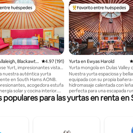
 entre huéspedes
Favorito entre huéspedes
 entre huéspedes
De los mejores en Favorito ent
4.91 de 5; 246 evaluaciones
llaleigh, Blackawto
Calificación promedio: 4.97 de 5; 191 evaluac
4.97 (191)
Yurta en Ewyas Harold
C
e Yurt, impresionantes vistas
Yurta mongola en Dulas Valley 
/Dartmouth
jacuzzi y vistas
a nuestra auténtica yurta
Nuestra yurta espaciosa y bel
ciente en South Hams AONB.
equipada con su propia bañera
presionantes, acogedora estufa
hidromasaje calentada con leña
nergía solar y cocina interior.
perfecta para una escapada rur
s populares para las yurtas en renta en
 para 2-4 personas (cama
romántica con un toque mongo
ng + sofá cama tamaño king).
Ubicada en los márgenes de u
d excepcional con solo 2 yurtas
maduro en una pequeña granja
r, ¡sin multitudes! Ideal para
funcionamiento, la yurta está 
milias o retiros en solitario.
aislada y tiene vistas abiertas al
playas espectaculares y del
impresionante valle de Dulas en
mático Woodlands. Jacuzzi
rural de Herefordshire. Relájate