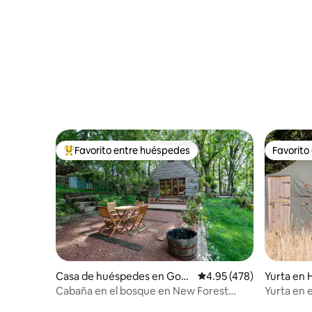
Favorito entre huéspedes
Favorito
De los mejores en Favorito entre huéspedes
Favorito
Casa de huéspedes en Gods
Calificación promedio: 
4.95 (478)
Yurta en
hill
Cabaña en el bosque en New Forest
Yurta en 
Retreat