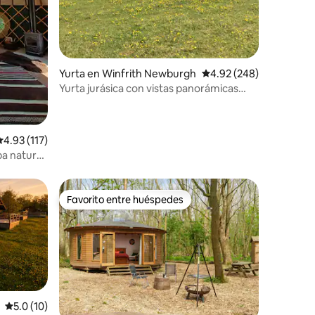
iones
Yurta en Winfrith Newburgh
Calificación promedio: 
4.92 (248)
Yurta jurásica con vistas panorámicas
cerca de Durdle Door
alificación promedio: 4.93 de 5; 117 evaluaciones
4.93 (117)
a natural,
Favorito entre huéspedes
Favorito entre huéspedes
Calificación promedio: 5.0 de 5; 10 evaluaciones
5.0 (10)