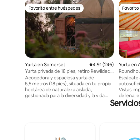
Favorito entre huéspedes
Favorito
Favorito entre huéspedes
Favorito
Yurta en Somerset
Calificación promedio: 
4.91 (246)
Yurta en A
n, Totnes
Yurta privada de 18 pies, retiro Rewilded
Roundhous
cerca de Glastonbury
- Totnes
Acogedora y espaciosa yurta de
Escápate 
5,5 metros (18 pies), situada en tu propia
autosufi
hectárea de naturaleza aislada,
Vistas im
gestionada para la diversidad y la vida
de leña, e
Servicio
silvestre, en el límite de un pueblo
Capacidad
agrícola con paseos por el bosque y
tamaño ki
vistas al valle de Avalon en dirección al
Privacida
Tor. Capacidad para 4 personas. Cómoda
en el luga
cama tamaño king (o se puede dividir en
parejas, fa
2 camas individuales) y hasta dos camas
Cerca de 
individuales adicionales previa solicitud.
parque te