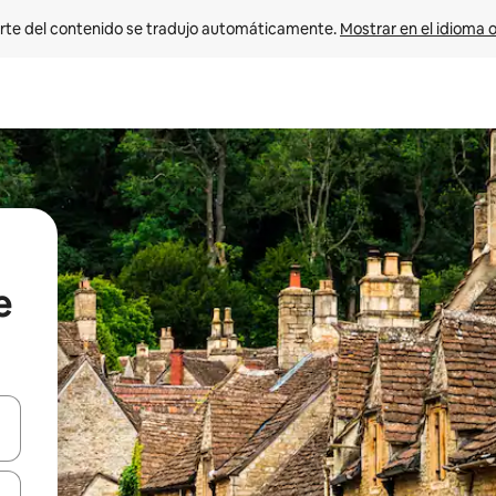
rte del contenido se tradujo automáticamente. 
Mostrar en el idioma o
e
vegar usando las teclas de las flechas hacia arriba y hacia abajo, o b