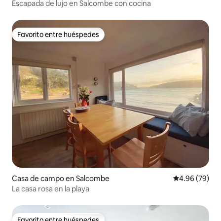
Escapada de lujo en Salcombe con cocina
Favorito entre huéspedes
Favorito entre huéspedes
Casa de campo en Salcombe
Calificación p
4.96 (79)
La casa rosa en la playa
Favorito entre huéspedes