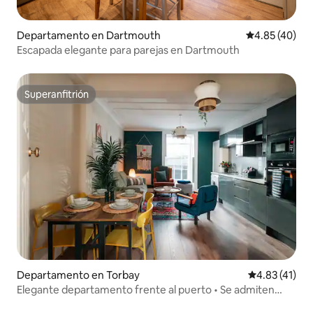
Departamento en Dartmouth
Calificación 
4.85 (40)
Escapada elegante para parejas en Dartmouth
Superanfitrión
Superanfitrión
Departamento en Torbay
Calificación 
4.83 (41)
Elegante departamento frente al puerto • Se admiten
mascotas