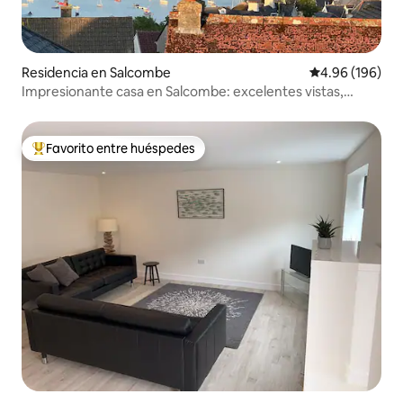
Residencia en Salcombe
Calificación pr
4.96 (196)
Impresionante casa en Salcombe: excelentes vistas,
estacionamiento gratuito
Favorito entre huéspedes
De los mejores en Favorito entre huéspedes