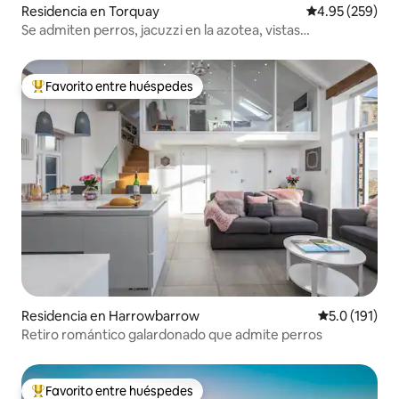
Residencia en Torquay
Calificación pr
4.95 (259)
Se admiten perros, jacuzzi en la azotea, vistas
panorámicas.
Favorito entre huéspedes
De los mejores en Favorito entre huéspedes
Residencia en Harrowbarrow
Calificación 
5.0 (191)
Retiro romántico galardonado que admite perros
Favorito entre huéspedes
De los mejores en Favorito entre huéspedes