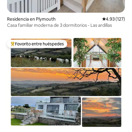
Residencia en Plymouth
Calificación p
4.93 (127)
Casa familiar moderna de 3 dormitorios - Las ardillas
Favorito entre huéspedes
De los mejores en Favorito entre huéspedes