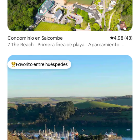
Condominio en Salcombe
Calificación 
4.98 (43)
7 The Reach - Primera línea de playa - Aparcamiento -
Vistas al mar
Favorito entre huéspedes
De los mejores en Favorito entre huéspedes