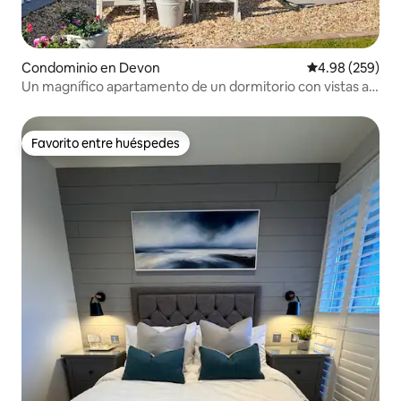
Condominio en Devon
Calificación pr
4.98 (259)
Un magnífico apartamento de un dormitorio con vistas al
mar.
Favorito entre huéspedes
Favorito entre huéspedes