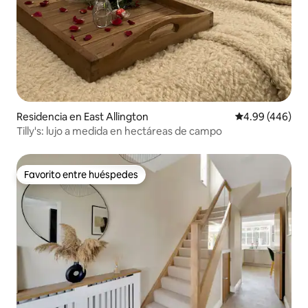
Residencia en East Allington
Calificación pr
4.99 (446)
Tilly's: lujo a medida en hectáreas de campo
Favorito entre huéspedes
Favorito entre huéspedes