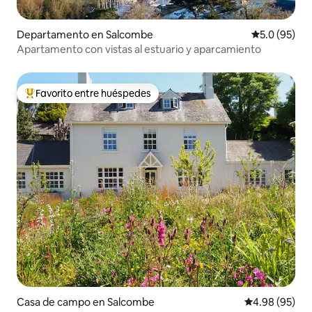
Departamento en Salcombe
Calificación
5.0 (95)
Apartamento con vistas al estuario y aparcamiento
Favorito entre huéspedes
De los mejores en Favorito entre huéspedes
Casa de campo en Salcombe
Calificación p
4.98 (95)