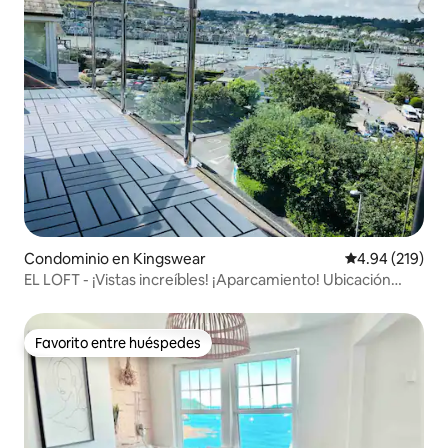
Condominio en Kingswear
Calificación pr
4.94 (219)
EL LOFT - ¡Vistas increíbles! ¡Aparcamiento! Ubicación
perfecta
Favorito entre huéspedes
Favorito entre huéspedes