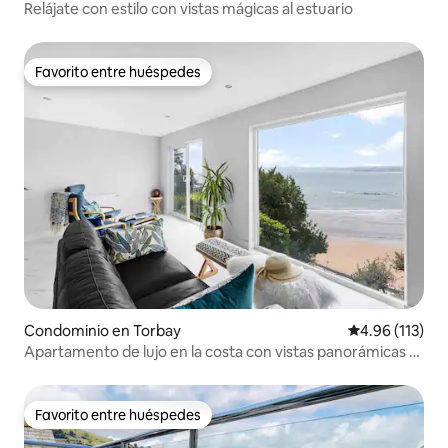
Relájate con estilo con vistas mágicas al estuario
Favorito entre huéspedes
Favorito entre huéspedes
Condominio en Torbay
Calificación p
4.96 (113)
Apartamento de lujo en la costa con vistas panorámicas al
mar
Favorito entre huéspedes
Favorito entre huéspedes