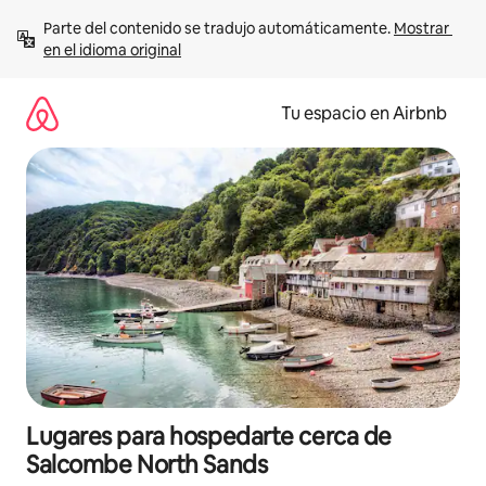
Ir
Parte del contenido se tradujo automáticamente. 
Mostrar 
al
en el idioma original
contenido
Tu espacio en Airbnb
Lugares para hospedarte cerca de
Salcombe North Sands