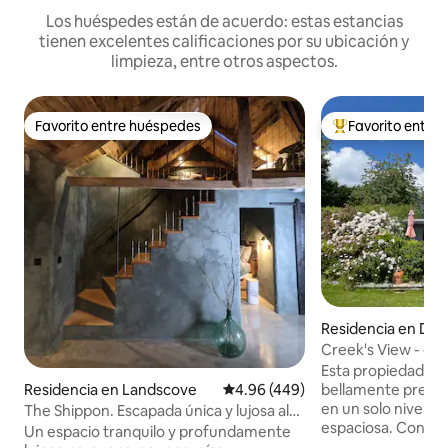
Los huéspedes están de acuerdo: estas estancias
tienen excelentes calificaciones por su ubicación y
limpieza, entre otros aspectos.
Favorito entre huéspedes
Favorito entre
Favorito entre huéspedes
De los mejores en
Residencia en De
Creek's View - ce
Esta propiedad in
bellamente presen
Residencia en Landscove
Calificación promedio: 4.96 de 5
4.96 (449)
en un solo nivel, 
The Shippon. Escapada única y lujosa al
espaciosa. Con do
sur de Devon.
Un espacio tranquilo y profundamente
camas tamaño king