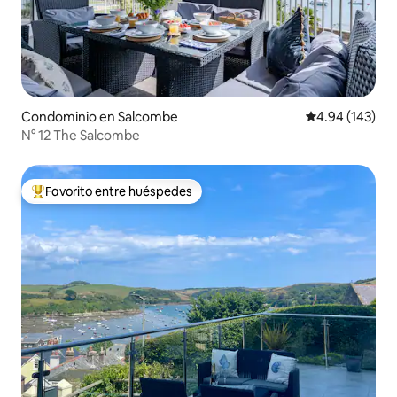
Condominio en Salcombe
Calificación pr
4.94 (143)
N° 12 The Salcombe
Favorito entre huéspedes
De los mejores en Favorito entre huéspedes