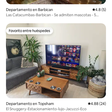
Departamento en Barbican
Calificació
4.8 (5)
Las Catacumbas-Barbican - Se admiten mascotas - 5
huéspedes
Favorito entre huéspedes
Favorito entre huéspedes
Departamento en Topsham
Calificación p
4.88 (24)
El Snuggery-Estacionamiento-lujo-Jacuzzi-Eco