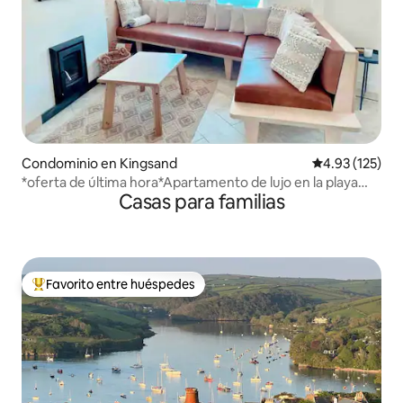
Condominio en Kingsand
Calificación p
4.93 (125)
*oferta de última hora*Apartamento de lujo en la playa
Casas para familias
con vistas al mar
Favorito entre huéspedes
De los mejores en Favorito entre huéspedes