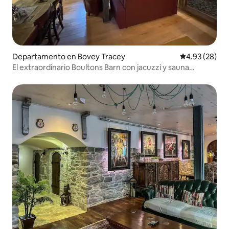
Departamento en Bovey Tracey
Calificación p
4.93 (28)
El extraordinario Boultons Barn con jacuzzi y sauna
opcional