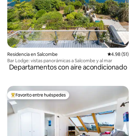
Residencia en Salcombe
Calificación 
4.98 (51)
Bar Lodge: vistas panorámicas a Salcombe y al mar
Departamentos con aire acondicionado
Favorito entre huéspedes
De los mejores en Favorito entre huéspedes