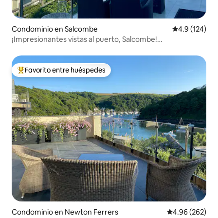
Condominio en Salcombe
Calificación 
4.9 (124)
¡Impresionantes vistas al puerto, Salcombe!
¡Apartamento encantador!
Favorito entre huéspedes
De los mejores en Favorito entre huéspedes
Condominio en Newton Ferrers
Calificación pr
4.96 (262)