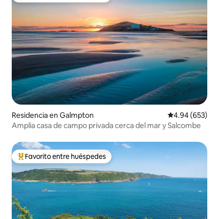
Residencia en Galmpton
Calificación pr
4.94 (653)
Amplia casa de campo privada cerca del mar y Salcombe
Favorito entre huéspedes
De los mejores en Favorito entre huéspedes