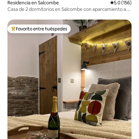
Residencia en Salcombe
Calificación 
5.0 (156)
Casa de 2 dormitorios en Salcombe con aparcamiento a 5
minutos a pie
Favorito entre huéspedes
De los mejores en Favorito entre huéspedes