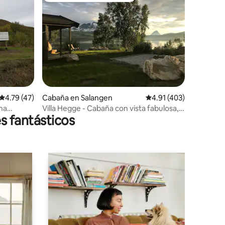
iones
Calificación promedio: 4.79 de 5; 47 evaluaciones
4.79 (47)
Cabaña en Salangen
Calificación promedio: 
4.91 (403)
ona
Villa Hegge - Cabaña con vista fabulosa, 2
s fantásticos
bicicletas incluidas