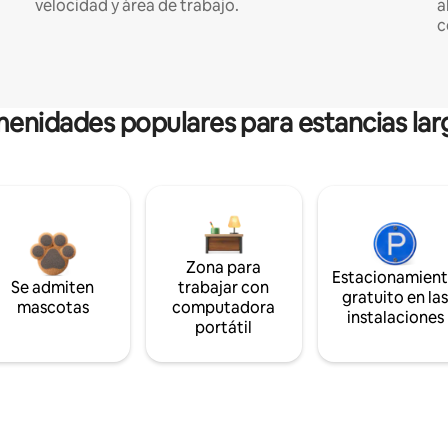
velocidad y área de trabajo.
a
c
enidades populares para estancias lar
Zona para
Estacionamien
Se admiten
trabajar con
gratuito en la
mascotas
computadora
instalaciones
portátil