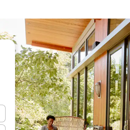
vegar usando las teclas de las flechas hacia arriba y hacia abajo, o b