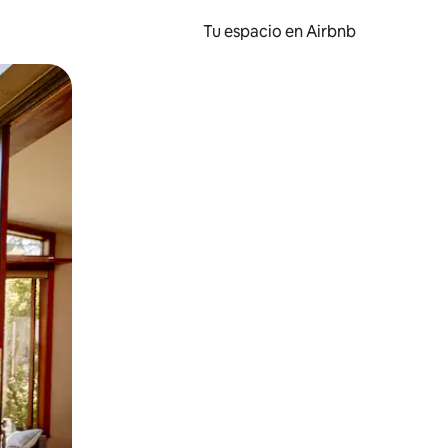
Tu espacio en Airbnb
ien tocando y deslizando la pantalla.