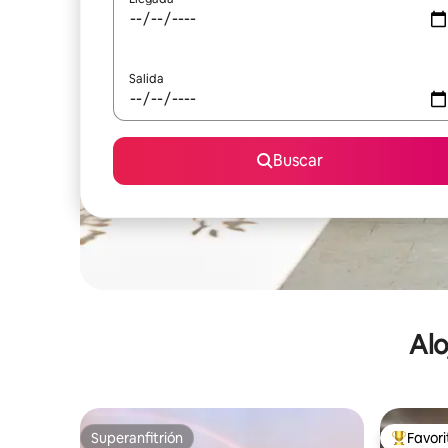
Salida
Buscar
Alo
Superanfitrión
Favor
Superanfitrión
De los m