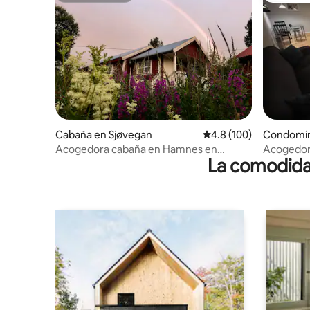
Cabaña en Sjøvegan
Calificación promedio:
4.8 (100)
Condomin
Acogedora cabaña en Hamnes en
Acogedor
La comodidad
Salangen
distancia