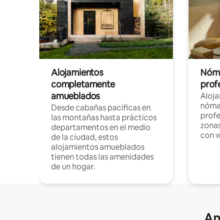
Alojamientos
Nóma
completamente
profe
amueblados
Aloj
nómad
Desde cabañas pacíficas en
profe
las montañas hasta prácticos
zonas
departamentos en el medio
con w
de la ciudad, estos
alojamientos amueblados
tienen todas las amenidades
de un hogar.
Am