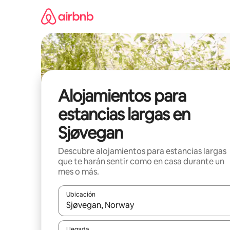
Ir
al
contenido
Alojamientos para
estancias largas en
Sjøvegan
Descubre alojamientos para estancias largas
que te harán sentir como en casa durante un
mes o más.
Ubicación
Cuando los resultados estén disponibles, podrás na
Llegada