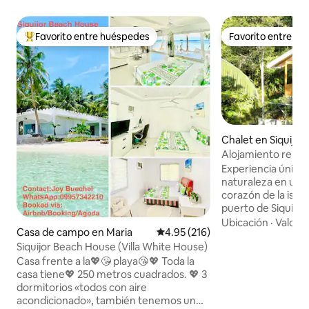
Favorito entre huéspedes
Favorito entre h
De los mejores en Favorito entre huéspedes
Favorito entre h
Chalet en Siquijor
Alojamiento remot
secreta con motoc
Experiencia única 
naturaleza en una
corazón de la isla 
puerto de Siquijor). • INTERN
STARLINK de 250 
Ubicación
·
Valor
·
Casa de campo en Maria
Calificación promedio: 4.95 de 5
4.95 (216)
UPS y GENERADOR d
Siquijor Beach House (Villa White House)
INTERNET SUPER RÁPIDO • 
automática Yamaha
Casa frente a la💖😘 playa😘💖 Toda la
GRATUITA. • Clima FRESCO agradable:
casa tiene💖 250 metros cuadrados. 💖 3
no necesitas aire a
dormitorios «todos con aire
encontrarás un al
acondicionado», también tenemos un