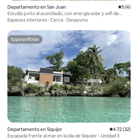
Departamento en San Juan
Calificac
5 (4)
Estudio junto al acantilado, con energía solar y wifi de
Starlink
Espacios interiores
·
Cerca
·
Desayuno
Superanfitrión
Superanfitrión
Departamento en Siquijor
Calificación 
4.72 (32)
Escapada frente al mar en la isla de Siquijor - Unidad 3