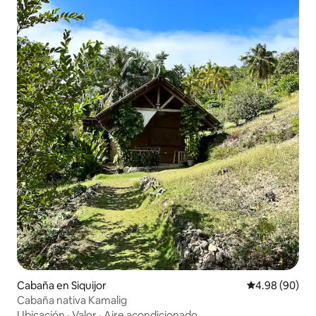
Cabaña en Siquijor
Calificación p
4.98 (90)
Cabaña nativa Kamalig
Ubicación
·
Valor
·
Aire acondicionado