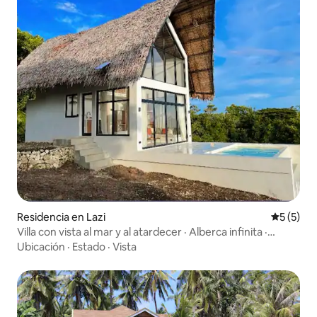
Residencia en Lazi
Calificac
5 (5)
Villa con vista al mar y al atardecer · Alberca infinita ·
Starlink
Ubicación
·
Estado
·
Vista