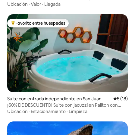
Ubicación
·
Valor
·
Llegada
Favorito entre huéspedes
De los mejores en Favorito entre huéspedes
Suite con entrada independiente en San Juan
Calificaci
5 (18)
¡60% DE DESCUENTO! Suite con jacuzzi en Paliton con
energía solar y Starlink
Ubicación
·
Estacionamiento
·
Limpieza