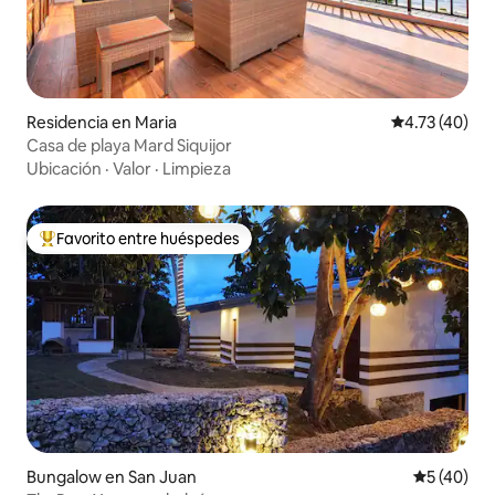
Residencia en Maria
Calificación 
4.73 (40)
Casa de playa Mard Siquijor
Ubicación
·
Valor
·
Limpieza
Favorito entre huéspedes
De los mejores en Favorito entre huéspedes
Bungalow en San Juan
Calificaci
5 (40)