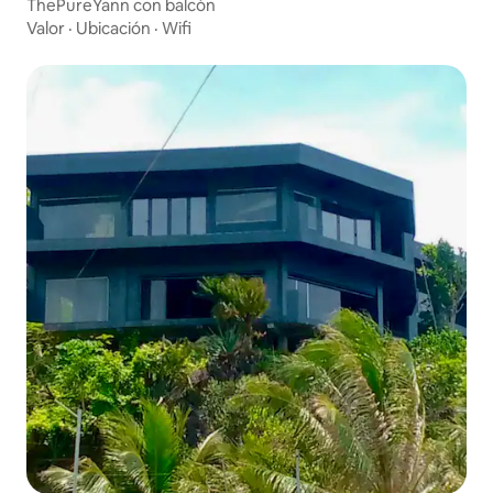
ThePureYann con balcón
Valor
·
Ubicación
·
Wifi