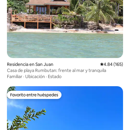
Residencia en San Juan
Calificación pr
4.84 (165)
Casa de playa Rumbutan: frente al mar y tranquila
Familiar
·
Ubicación
·
Estado
Favorito entre huéspedes
Favorito entre huéspedes