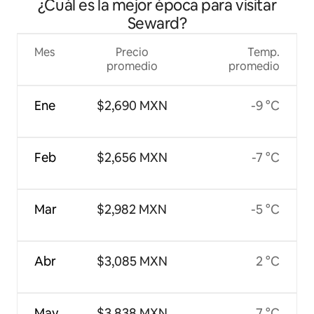
¿Cuál es la mejor época para visitar
Seward?
Mes
Precio
Temp.
promedio
promedio
Ene
$2,690 MXN
-9 °C
Feb
$2,656 MXN
-7 °C
Mar
$2,982 MXN
-5 °C
Abr
$3,085 MXN
2 °C
May
$3,838 MXN
7 °C