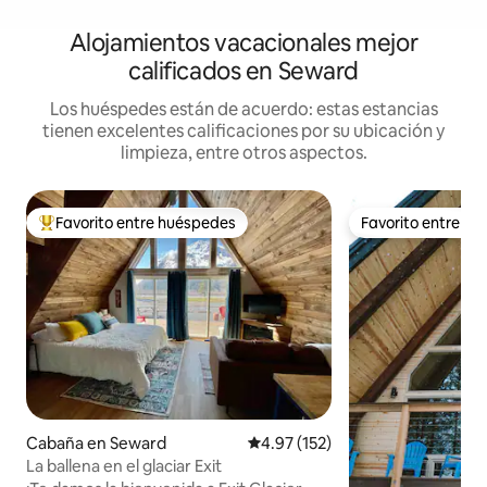
Alojamientos vacacionales mejor
calificados en Seward
Los huéspedes están de acuerdo: estas estancias
tienen excelentes calificaciones por su ubicación y
limpieza, entre otros aspectos.
Favorito entre huéspedes
Favorito entre h
De los mejores en Favorito entre huéspedes
Favorito entre h
Cabaña en Seward
Calificación promedio: 4.97 de 5
4.97 (152)
La ballena en el glaciar Exit