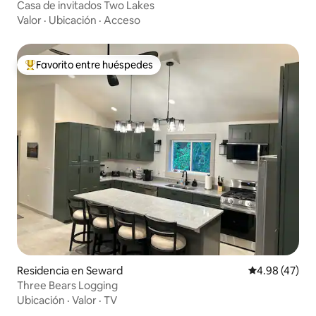
Casa de invitados Two Lakes
Valor
·
Ubicación
·
Acceso
Favorito entre huéspedes
De los mejores en Favorito entre huéspedes
Residencia en Seward
Calificación 
4.98 (47)
Three Bears Logging
Ubicación
·
Valor
·
TV