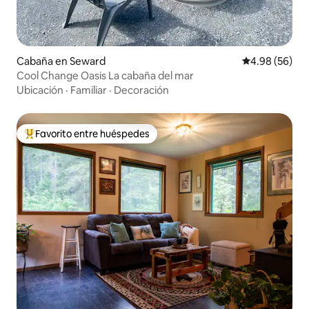
Cabaña en Seward
Calificación p
4.98 (56)
Cool Change Oasis La cabaña del mar
Ubicación
·
Familiar
·
Decoración
Favorito entre huéspedes
De los mejores en Favorito entre huéspedes