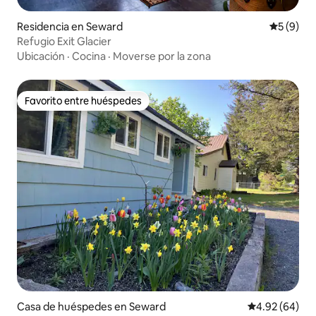
Residencia en Seward
Calificac
5 (9)
Refugio Exit Glacier
Ubicación
·
Cocina
·
Moverse por la zona
Favorito entre huéspedes
Favorito entre huéspedes
Casa de huéspedes en Seward
Calificación p
4.92 (64)