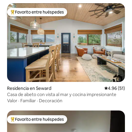
Favorito entre huéspedes
De los mejores en Favorito entre huéspedes
Residencia en Seward
Calificación 
4.96 (51)
Casa de abeto con vista al mar y cocina impresionante
Valor
·
Familiar
·
Decoración
Favorito entre huéspedes
De los mejores en Favorito entre huéspedes