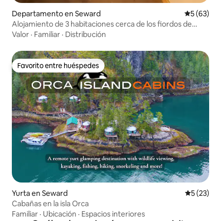
Departamento en Seward
Calificaci
5 (63)
Alojamiento de 3 habitaciones cerca de los fiordos de
Kenai y el puerto de Seward
Valor
·
Familiar
·
Distribución
Favorito entre huéspedes
Favorito entre huéspedes
Yurta en Seward
Calificaci
5 (23)
Cabañas en la isla Orca
Familiar
·
Ubicación
·
Espacios interiores