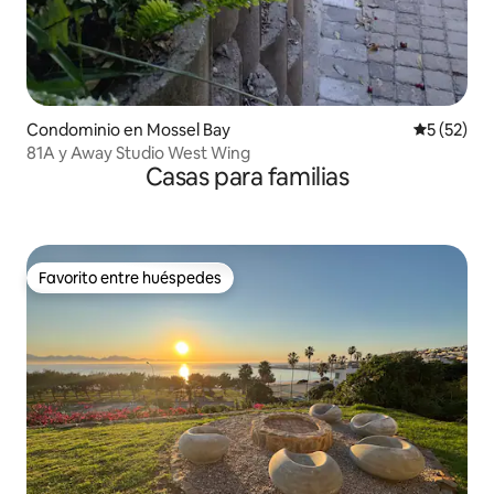
Condominio en Mossel Bay
Calificaci
5 (52)
81A y Away Studio West Wing
Casas para familias
Favorito entre huéspedes
Favorito entre huéspedes