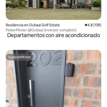
Residencia en Oubaai Golf Estate
Calificación 
4.8 (139)
PelserPlesier @Oubaai (inversor completo)
Departamentos con aire acondicionado
Superanfitrión
Superanfitrión