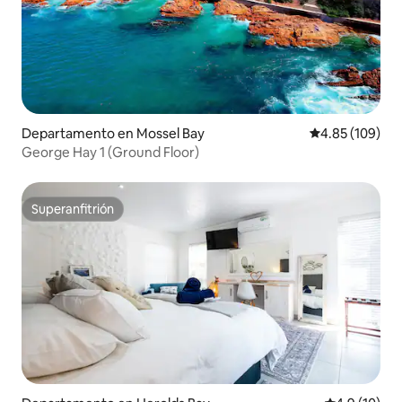
Departamento en Mossel Bay
Calificación pr
4.85 (109)
George Hay 1 (Ground Floor)
Superanfitrión
Superanfitrión