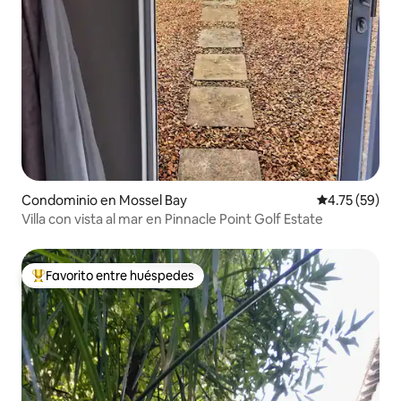
Condominio en Mossel Bay
Calificación 
4.75 (59)
Villa con vista al mar en Pinnacle Point Golf Estate
Favorito entre huéspedes
De los mejores en Favorito entre huéspedes