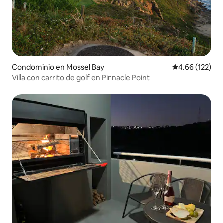
Condominio en Mossel Bay
Calificación p
4.66 (122)
Villa con carrito de golf en Pinnacle Point