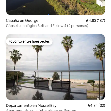
Cabaña en George
Calificación p
4.83 (187)
Cápsula ecológica Buff and Fellow 4 (2 personas)
Favorito entre huéspedes
Favorito entre huéspedes
Departamento en Mossel Bay
Calificación p
4.84 (32)
Apartamento con vistas al mar en Santos