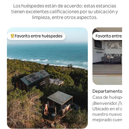
Los huéspedes están de acuerdo: estas estancias
tienen excelentes calificaciones por su ubicación y
limpieza, entre otros aspectos.
Favorito entre huéspedes
Favorito entre h
De los mejores en Favorito entre huéspedes
Favorito entre h
Departamento en 
y
Casa de huéspede
¡Bienvenido! ¡Tu ho
Ubicado en el cent
nuestro nuevo y 
mejorado cuenta 
vistas al mar y a 