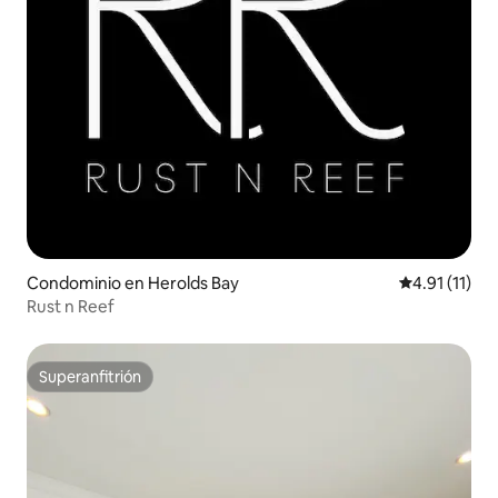
Condominio en Herolds Bay
Calificación 
4.91 (11)
Rust n Reef
Superanfitrión
Superanfitrión