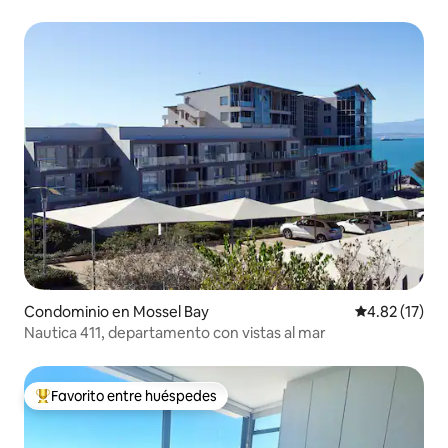
ciudad y gimnasio
Condominio en Mossel Bay
Calificación 
4.82 (17)
Nautica 411, departamento con vistas al mar
Favorito entre huéspedes
De los mejores en Favorito entre huéspedes