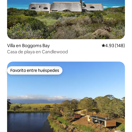
Villa en Boggoms Bay
Calificación pr
4.93 (148)
Casa de playa en Candlewood
Favorito entre huéspedes
Favorito entre huéspedes