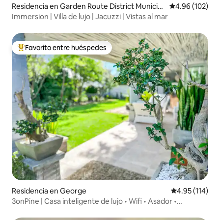
Residencia en Garden Route District Municip
Calificación pr
4.96 (102)
ality
Immersion | Villa de lujo | Jacuzzi | Vistas al mar
Favorito entre huéspedes
De los mejores en Favorito entre huéspedes
Residencia en George
Calificación p
4.95 (114)
3onPine | Casa inteligente de lujo • Wifi • Asador •
Estacionamiento