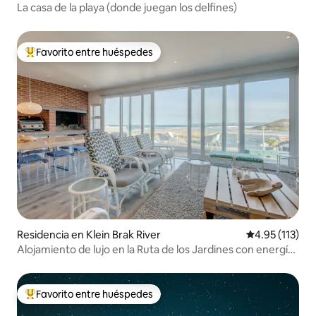
La casa de la playa (donde juegan los delfines)
Favorito entre huéspedes
De los mejores en Favorito entre huéspedes
Residencia en Klein Brak River
Calificación p
4.95 (113)
Alojamiento de lujo en la Ruta de los Jardines con energía
solar
Favorito entre huéspedes
De los mejores en Favorito entre huéspedes