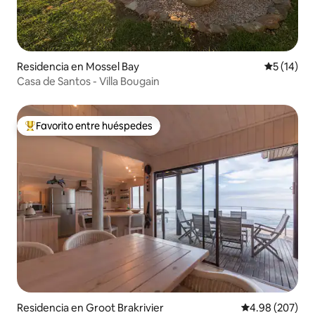
Residencia en Mossel Bay
Calificaci
5 (14)
Casa de Santos - Villa Bougain
Favorito entre huéspedes
De los mejores en Favorito entre huéspedes
Residencia en Groot Brakrivier
Calificación pr
4.98 (207)