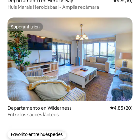
Departamento en Herolds Bay
Calificación
4.9 (10)
Huis Marais Heroldsbaai - Amplia recámara
Superanfitrión
Superanfitrión
Departamento en Wilderness
Calificación p
4.85 (20)
Entre los sauces lácteos
Favorito entre huéspedes
Favorito entre huéspedes