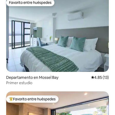
Favorito entre huéspedes
Favorito entre huéspedes
Departamento en Mossel Bay
Calificación 
4.85 (13)
Primer estudio
Favorito entre huéspedes
De los mejores en Favorito entre huéspedes