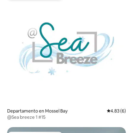
Departamento en Mossel Bay
Calificación
4.83 (6)
@Sea breeze 1 #15