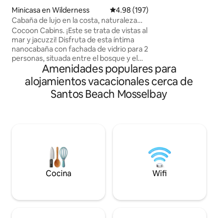
para familias de cu
Minicasa en Wilderness
Calificación promedio: 4.98 de 5
4.98 (197)
niños). Disfruta d
Cabaña de lujo en la costa, naturaleza
(cama tamaño que
salvaje
Cocoon Cabins. ¡Este se trata de vistas al
sala de estar con
mar y jacuzzi! Disfruta de esta íntima
doble y una cocin
nanocabaña con fachada de vidrio para 2
Relájate junto a la 
personas, situada entre el bosque y el
braai interior/exter
Amenidades populares para
mar. Una cabaña bien pensada con cama
Netflix y DSTV, to
tamaño queen, cocina compacta pero
para una estancia perfect
alojamientos vacacionales cerca de
funcional y baño de planta abierta (sin
km de la playa y las
Santos Beach Mosselbay
puerta). Encuentra múltiples áreas al aire
escapada ideal!
libre para relajarte con total privacidad.
Desde la regadera al aire libre 2 hasta la
fogata apartada, encontrarás muchos
detalles mágicos. ¡En cuanto a las vistas
desde la cama y el jacuzzi, es posible que
nunca quieras irte! 1 de 2 cabañas en la
propiedad. SOLO PARA ADULTOS, NO SE
ADMITEN NIÑOS
Cocina
Wifi