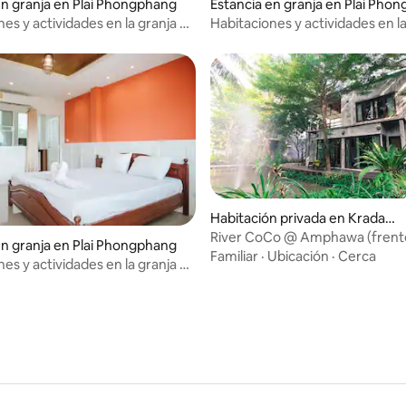
en granja en Plai Phongphang
Estancia en granja en Plai Pho
es y actividades en la granja de
Habitaciones y actividades en l
 Amphawa 04
caballos Amphawa 06
Habitación privada en Kradang
nga
River CoCo @ Amphawa (frente
en granja en Plai Phongphang
Familiar
·
Ubicación
·
Cerca
es y actividades en la granja de
 Amphawa 02