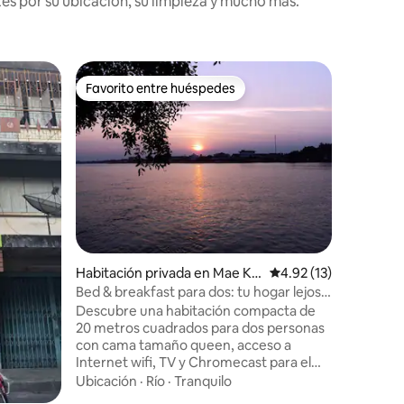
es por su ubicación, su limpieza y mucho más.
Favorito entre huéspedes
Favorito entre huéspedes
iones
Estancia 
Habitacio
Habitación privada en Mae Klo
Calificación promedio
4.92 (13)
caballos
🐴 Granj
ng
Bed & breakfast para dos: tu hogar lejos
cabaña de
de casa
Descubre una habitación compacta de
habitació
20 metros cuadrados para dos personas
granja de
con cama tamaño queen, acceso a
familias 
Internet wifi, TV y Chromecast para el
disponibl
entretenimiento de tu elección. Nuestro
Ubicación
·
Río
·
Tranquilo
carruaje,
baño privado con ducha refrescante te