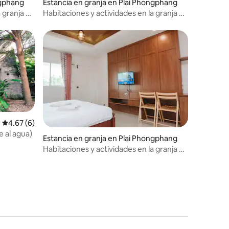
ngphang
Estancia en granja en Plai Phongphang
a granja de
Habitaciones y actividades en la granja de
caballos Amphawa 13
Calificación promedio: 4.67 de 5; 6 evaluaciones
4.67 (6)
 al agua)
Estancia en granja en Plai Phongphang
Habitaciones y actividades en la granja de
caballos Amphawa 05