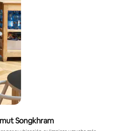
ien tocando y deslizando la pantalla.
Samut Songkhram