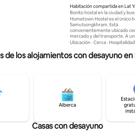
 disfrutar del lugareño.
dio: 5 de 5; 5 evaluaciones
Habitación compartida en Lat Y
bicación está en la zona abierta
Bonito hostal en la ciudad y bu
privada y segura. Podrás
transporte.
Hometown Hostel es el único h
 de nuestro alojamiento durante
Samutsongkhram. Está
e viento
convenientemente ubicado cer
ar y vida local cotidiana en
mercado y del transporte. A un
da. Toneladas de cosas
puedes disfrutar del tren pensa
eklong y Amphawa
Ubicación
·
Cerca
·
Hospitalidad
mercado o ‘TaladRomhub‘ ocho 
es de los alojamientos con desayuno 
día y disfrutar de nuestra delici
comida callejera. El famoso me
flotante Amphawa está muy ce
Somos un hostal fácil y amable
personal de habla inglesa y tail
Hay un pequeño bar en la azote
huéspedes. Hay wifi gratuito di
en todo el hostal.
Estac
Alberca
gratu
inst
Casas con desayuno