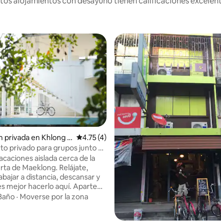
os alojamientos con desayuno tienen calificaciones excelent
n privada en Khlong K
Calificación promedio: 4.75 de 5; 4 evaluac
4.75 (4)
to privado para grupos junto a
acaciones aislada cerca de la
 de Maeklong. Relájate,
abajar a distancia, descansar y
 mejor hacerlo aquí. Aparte
ofrío aquí, también puedes
Baño
·
Moverse por la zona
n barco para navegar a lo largo
aklong hasta Amphawa, así