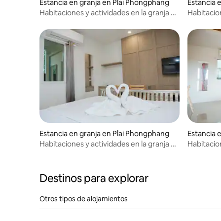
Estancia en granja en Plai Phongphang
Estancia 
maravillosos, si deseas ver la vida rural
Habitaciones y actividades en la granja de
Habitacion
real, El Jardín Amphawa es la respuesta
caballos Amphawa 10
caballos
correcta, y podemos darte una idea de la
vida local de Amphawa. Servimos como
familia.Se siente como quedarse en la
casa de un amigo.Nosotros nos
encargamos bien de nuestros clientes.Si
quieres vivir como un nativo o estudiar
cosas tradicionales, ven aquí.
Estancia en granja en Plai Phongphang
Estancia 
Habitaciones y actividades en la granja de
Habitacion
caballos Amphawa 08
caballos
Destinos para explorar
Otros tipos de alojamientos