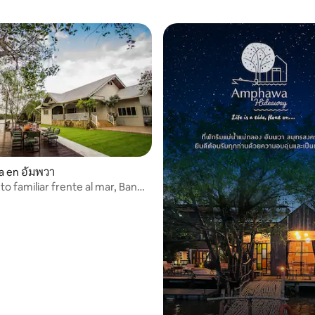
a en อัมพวา
o familiar frente al mar, Ban
stay, Umpawa
: 4.75 de 5; 4 evaluaciones