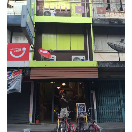
Sin embargo, estamos disponibles de
inmediato y cerca si necesitas algo. Y la
interacción a través de los mensajes es
una mejor alternativa si lo prefieres.
Traslados desde o hacia el aeropuerto: -
Aeropuerto Internacional de Don
Mueang: 1.300 thb - Aeropuerto de
Suvarnabhumi: 1500 thb - En cualquier
lugar de la zona de Bangkok: 1500 thb.
Paquetes especiales. - menú de 5 platos
de comida tailandesa local: 350
thb/persona - Mariscos: 550 thb por
persona - Viaje en bicicleta: 350
thb/persona (lugares de interés
especiales alrededor de Amphawa) -
Excursión en barco: 100 thb/persona
(Crucero alrededor del mercado
flotante de Amphawa y luciérnagas)
Jardín Amphawa Nuestro jardín te
ofrece el mismo servicio que tu familia.
Te hace sentir como si estuvieras en la
casa de un amigo. Te proporcionamos
servicios maravillosos, si deseas ver la