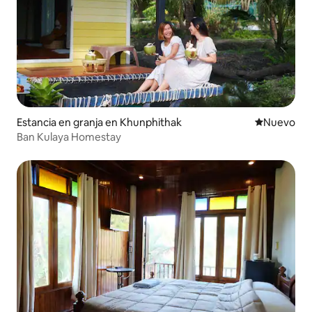
Estancia en granja en Khunphithak
Nuevo aloj
Nuevo
Ban Kulaya Homestay