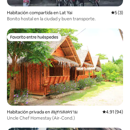
vida rural real, El Jardín Amphawa es la
respuesta correcta, y podemos darte
Habitación compartida en Lat Yai
Calificac
5 (3)
una idea de la vida local de Amphawa.
Servimos como familia.Se siente como
Bonito hostal en la ciudad y buen transporte.
quedarse en la casa de un
amigo.Nosotros nos encargamos bien
de nuestros clientes.Si quieres vivir
Favorito entre huéspedes
Favorito entre huéspedes
como un nativo o estudiar cosas
tradicionales, ven aquí.
Habitación privada en สมุทรสงคราม
Calificación 
4.91 (94)
Uncle Chef Homestay (Air-Cond.)