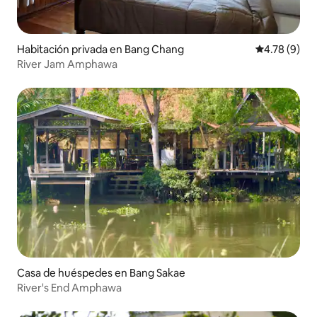
Habitación privada en Bang Chang
Calificación
4.78 (9)
River Jam Amphawa
Casa de huéspedes en Bang Sakae
River's End Amphawa