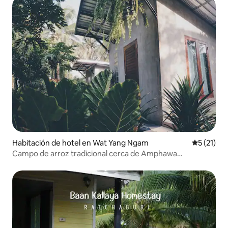
Habitación de hotel en Wat Yang Ngam
Calificaci
5 (21)
Campo de arroz tradicional cerca de Amphawa
"SlowBoutique"