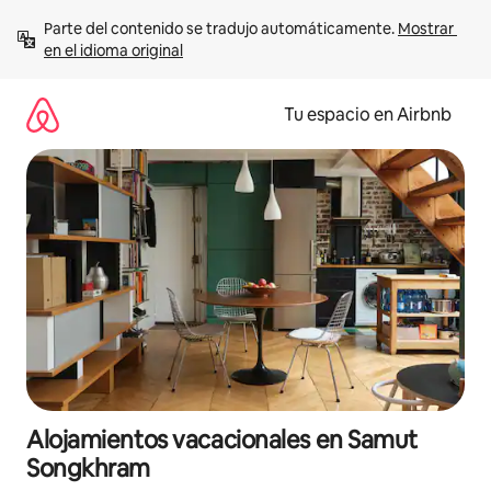
Ir
Parte del contenido se tradujo automáticamente. 
Mostrar 
al
en el idioma original
contenido
Tu espacio en Airbnb
Alojamientos vacacionales en Samut
Songkhram