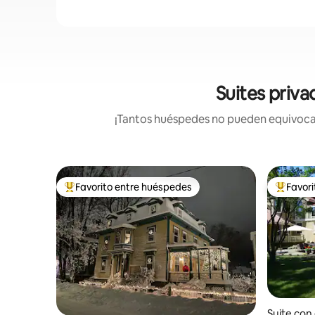
Suites priva
¡Tantos huéspedes no pueden equivocars
Favorito entre huéspedes
Favor
De los mejores en Favorito entre huéspedes
De los m
Suite con