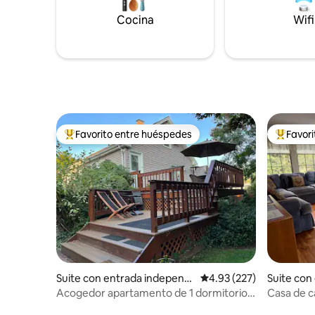
Cocina
Wifi
Favorito entre huéspedes
Favor
De los mejores en Favorito entre huéspedes
De los m
Suite con entrada independi
Calificación promedio: 
4.93 (227)
Suite con
ente en Arlington
ente en 
Acogedor apartamento de 1 dormitorio
Casa de c
en la línea
Massachus