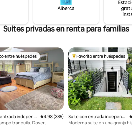
Estac
Alberca
gratu
inst
Suites privadas en renta para familias
ito entre huéspedes
Favorito entre huéspedes
ejores en Favorito entre huéspedes
De los mejores en Favorito ent
4.93 de 5; 227 evaluaciones
 entrada independi
Calificación promedio: 4.98 de 5; 335 evaluac
4.98 (335)
Suite con entrada independi
C
Dover
ente en Lexington
ampo tranquila, Dover,
Moderna suite en una granja hi
etts: entrada privada
Lexington