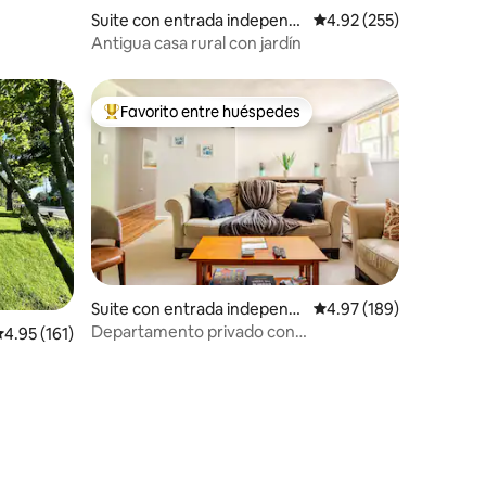
Suite con entrada independi
Calificación promedio: 
4.92 (255)
ente en Marblehead
Antigua casa rural con jardín
Favorito entre huéspedes
re huéspedes
De los mejores en Favorito entre huéspedes
Suite con entrada independi
Calificación promedio: 
4.97 (189)
ente en Woburn
Departamento privado con
alificación promedio: 4.95 de 5; 161 evaluaciones
4.95 (161)
estacionamiento en la entrada en
Woburn