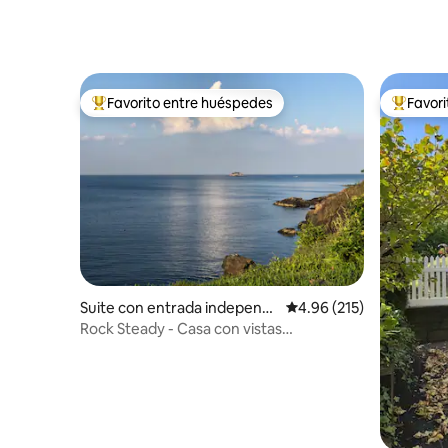
Cambridge/Somerville/Arlington
Favorito entre huéspedes
Favor
De los mejores en Favorito entre huéspedes
De los m
Suite con entrada independi
Calificación promedio: 
4.96 (215)
ente en Nahant
Rock Steady - Casa con vistas
panorámicas al mar