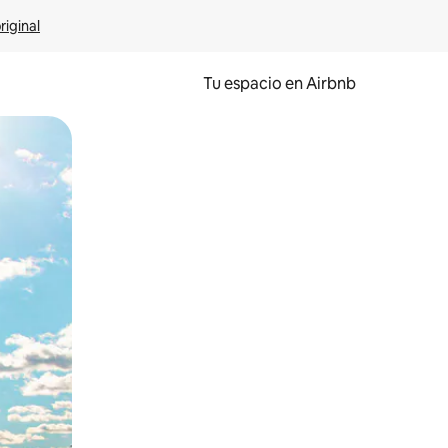
riginal
Tu espacio en Airbnb
ien tocando y deslizando la pantalla.