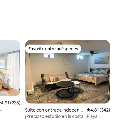
iones
Favorito entre huéspedes
Favorito entre huéspedes
alificación promedio: 4.91 de 5; 235 evaluaciones
4.91 (235)
Suite con entrada independi
Calificación promedio: 
4.81 (342)
le cerca
ente en Weymouth
¡Precioso estudio en la costa! ¡Playa
cerca!