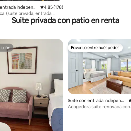
 entrada independi
Calificación promedio: 4.85 de 5; 178 evaluac
4.85 (178)
Marblehead
al (suite privada, entrada
Suite privada con patio en renta
iente)
itrión
Favorito entre huéspedes
itrión
Favorito entre huéspedes
Suite con entrada independi
C
ente en Roslindale
Acogedora suite renovada con
aparcamiento gratuito en la cal
del tren