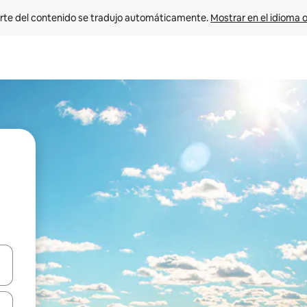
rte del contenido se tradujo automáticamente. 
Mostrar en el idioma o
vegar usando las teclas de las flechas hacia arriba y hacia abajo, o b