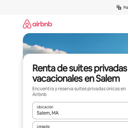
Ir
Pa
al
contenido
Renta de suites privadas
vacacionales en Salem
Encuentra y reserva suites privadas únicas en
Airbnb
Ubicación
Cuando los resultados estén disponibles, podrás na
Llegada