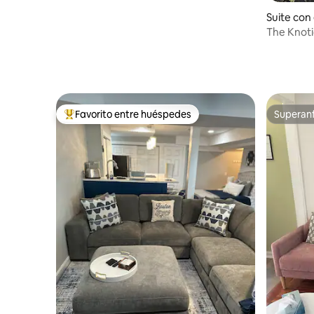
Suite con
ente en 
The Knotic
independ
Favorito entre huéspedes
Superanf
De los mejores en Favorito entre huéspedes
Superanf