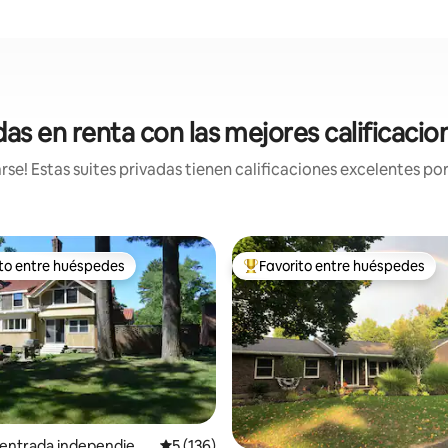
das en renta con las mejores calificaci
e! Estas suites privadas tienen calificaciones excelentes por
ito entre huéspedes
Favorito entre huéspedes
ejores en Favorito entre huéspedes
De los mejores en Favorito ent
 entrada independient
Calificación promedio: 5 de 5; 136 evaluac
5 (136)