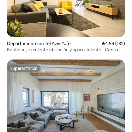
Departamento en Tel Aviv-Yafo
Calificación pr
4.94 (182)
Boutique, excelente ubicación y aparcamiento - Centro
Dizengoff
Superanfitrión
Superanfitrión