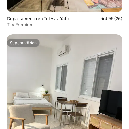
Departamento en Tel Aviv-Yafo
Calificación p
4.96 (26)
TLV Premium
Superanfitrión
Superanfitrión