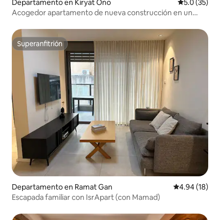
Departamento en Kiryat Ono
Calificación
5.0 (35)
Acogedor apartamento de nueva construcción en un
edificio alto.
Superanfitrión
Superanfitrión
Departamento en Ramat Gan
Calificación 
4.94 (18)
Escapada familiar con IsrApart (con Mamad)