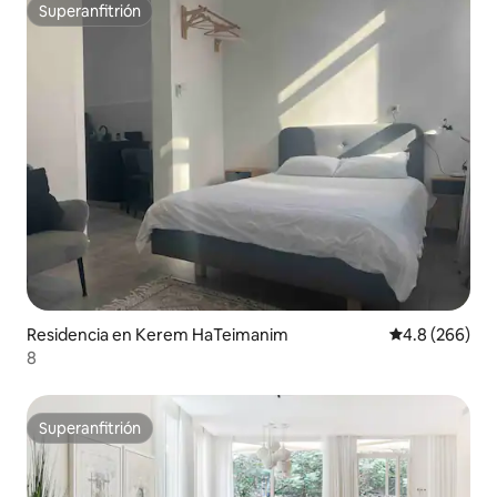
Superanfitrión
Superanfitrión
Residencia en Kerem HaTeimanim
Calificación p
4.8 (266)
8
Superanfitrión
Superanfitrión