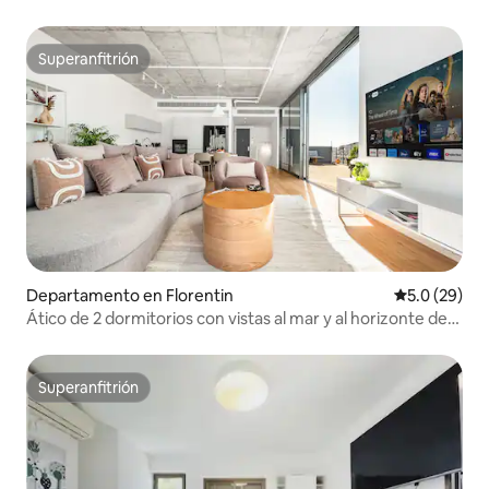
Superanfitrión
Superanfitrión
Departamento en Florentin
Calificación
5.0 (29)
Ático de 2 dormitorios con vistas al mar y al horizonte de
175 metros cuadrados | Aparcamiento | Gimnasio
Superanfitrión
Superanfitrión