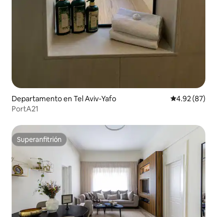
Departamento en Tel Aviv-Yafo
Calificación p
4.92 (87)
PortA21
Superanfitrión
Superanfitrión