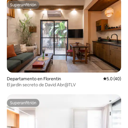
Superanfitrión
Superanfitrión
Departamento en Florentin
Calificación
5.0 (40)
El jardín secreto de David Abr@TLV
Superanfitrión
Superanfitrión