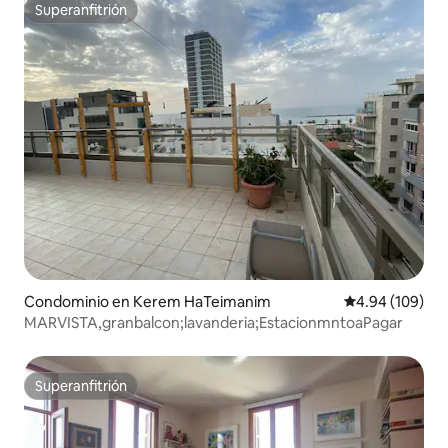
Superanfitrión
Superanfitrión
Condominio en Kerem HaTeimanim
Calificación pr
4.94 (109)
MARVISTA,granbalcon;lavanderia;EstacionmntoaPagar
Superanfitrión
Superanfitrión