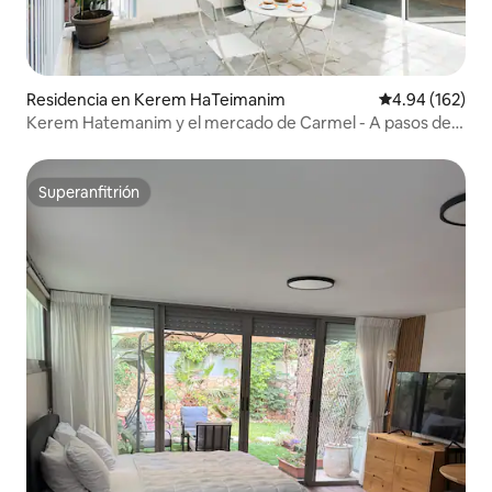
Residencia en Kerem HaTeimanim
Calificación pr
4.94 (162)
Kerem Hatemanim y el mercado de Carmel - A pasos de
la playa
Superanfitrión
Superanfitrión