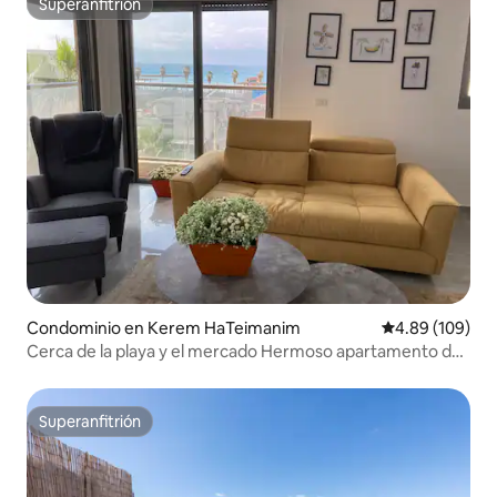
Superanfitrión
Superanfitrión
Condominio en Kerem HaTeimanim
Calificación pr
4.89 (109)
Cerca de la playa y el mercado Hermoso apartamento de
4 dormitorios
Superanfitrión
Superanfitrión