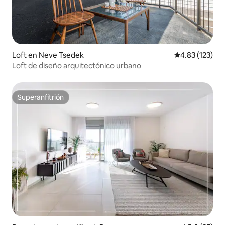
Loft en Neve Tsedek
Calificación p
4.83 (123)
Loft de diseño arquitectónico urbano
Superanfitrión
Superanfitrión