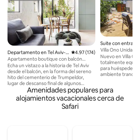
Suite con entrada
e en Kiryat Ono
Villa Ono Unidad p
Departamento en Tel Aviv-Y
Calificación promedio: 4.97 de 5
4.97 (174)
individual
Nuevo en Villa Ono
afo
Apartamento boutique con balcón
totalmente equipa
soleado en la calle Hovevei Zion
Echa un vistazo a la historia de Tel Aviv
para huéspedes en
desde el balcón, en la forma del sereno
ambiente tranquilo
hito del cementerio de Trumpeldor,
un máximo de dos
lugar de descanso final de algunos
con un dormitorio
Amenidades populares para
conocidos israelíes. Las vistas al jardín
acogedora sala de 
también abundan y hay muchos objetos
alojamientos vacacionales cerca de
zona de cocina. Si
de arte de artistas y diseñadores locales.
barrio de villas, a
Safari
Situado en la hermosa, tranquila y
Sheba Medical Cen
céntrica calle Hovevei Zion, justo al lado
Bar-Ilan. Ideal par
de Bugrashov, a sólo 4 minutos de la
o una visita médic
playa, y cerca de todos los restaurantes,
gratuito y disponibl
bares y cafeterías más deseables. Ten
al otro lado de la c
en cuenta que se agregará un 17% de
desconéctate en e