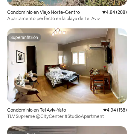
Condominio en Viejo Norte-Centro
Calificación pr
4.84 (208)
Apartamento perfecto en la playa de Tel Aviv
Superanfitrión
Superanfitrión
Condominio en Tel Aviv-Yafo
Calificación pr
4.94 (158)
TLV Supreme @CityCenter #StudioApartment