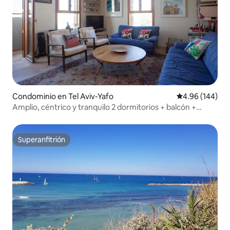
Condominio en Tel Aviv-Yafo
Calificación pr
4.96 (144)
Amplio, céntrico y tranquilo 2 dormitorios + balcón +
aparcamiento
Superanfitrión
Superanfitrión