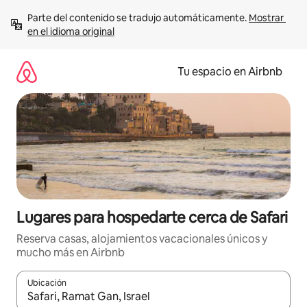
Ir
Parte del contenido se tradujo automáticamente. 
Mostrar 
al
en el idioma original
contenido
Tu espacio en Airbnb
Lugares para hospedarte cerca de Safari
Reserva casas, alojamientos vacacionales únicos y
mucho más en Airbnb
Ubicación
Cuando los resultados estén disponibles, podrás navegar usando l