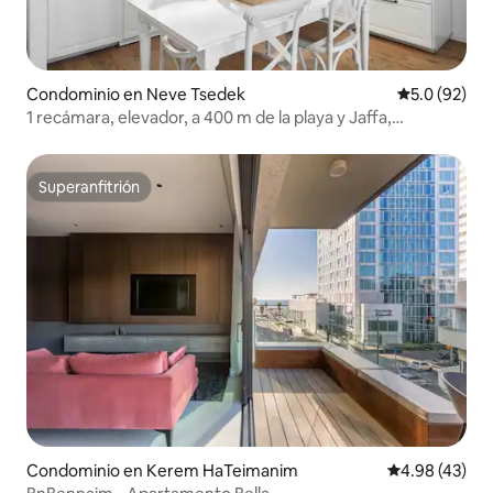
Condominio en Neve Tsedek
Calificación
5.0 (92)
1 recámara, elevador, a 400 m de la playa y Jaffa,
recámara mamad
Superanfitrión
Superanfitrión
Condominio en Kerem HaTeimanim
Calificación 
4.98 (43)