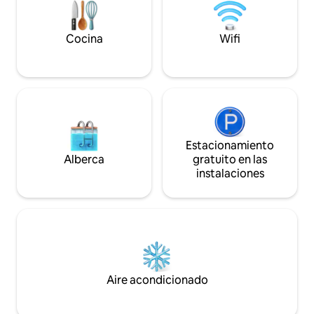
IVA a tu reservación si así lo exige la ley
y elegante.
israelí (ciudadanos israelíes y huéspedes
con visas de trabajo) Recién renovado e
Cocina
Wifi
impecablemente diseñado por los
principales arquitectos locales, este
apartamento boutique es una joya. Los
materiales naturales, los hermosos
colores, la abundante luz natural y la
atención a cada detalle lo convierten en
una casa de vacaciones digna de
ensueño que no querrás irte. -2
Estacionamiento
dormitorios (#1: cama tamaño queen;
Alberca
gratuito en las
#2: cama de tamaño completo) - Cocina
instalaciones
de chef totalmente equipada. -Balcón
cómodo en el espacio de trabajo
designado. - Televisión inteligente, Wifi
rápido. - Calefacción central/aire
acondicionado controlado en todas las
habitaciones - Lavadora / Secadora /
Plancha. - Lavavajillas. Rodeado de
hermosas vistas al jardín desde todas las
Aire acondicionado
ventanas. - Diseño clásico y moderno
con piezas de artistas y diseñadores
locales. Los huéspedes pueden disfrutar