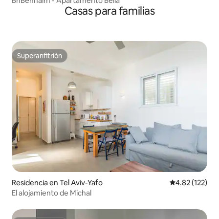
BnBennaim - Apartamento Bella
Casas para familias
Superanfitrión
Superanfitrión
Residencia en Tel Aviv-Yafo
Calificación p
4.82 (122)
El alojamiento de Michal