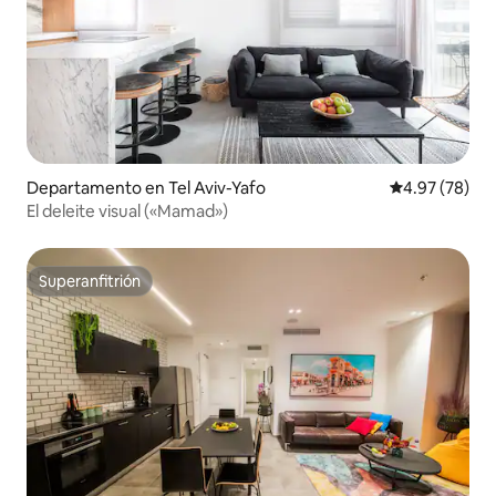
Departamento en Tel Aviv-Yafo
Calificación p
4.97 (78)
El deleite visual («Mamad»)
Superanfitrión
Superanfitrión