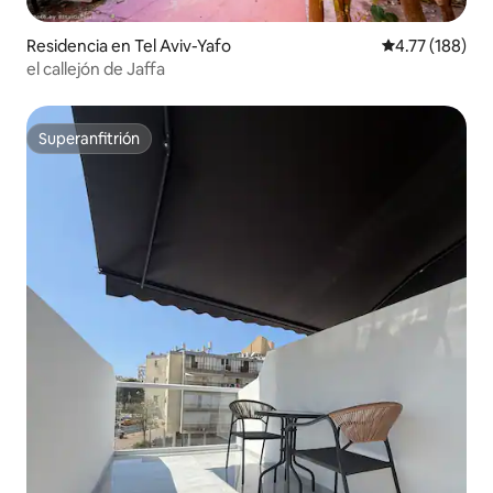
Residencia en Tel Aviv-Yafo
Calificación p
4.77 (188)
el callejón de Jaffa
Superanfitrión
Superanfitrión